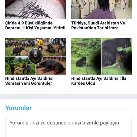
Çin'de 4.9 Büyüklüğünde
Türkiye, Suudi Arabistan Ve
Deprem: 1 Kişi Yaşamını Yitirdi
Pakistan'dan Tarihi İmza
Hindistan’da Ayı Saldırısı
Hindistan'da Ayı Saldırısı: İki
Sonrası Yeni Görüntüler
Kardeş Öldü
Yorumlar