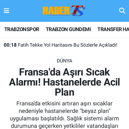
TRABZONSPOR
Hava Durumu
TRABZONSPOR
TRABZON GUNDEMI
TRANSFER HA
TRABZON GUNDEMI
Trafik Durumu
00:18
Fatih Tekke Yol Haritasını Bu Sözlerle Açıkladı!
GÜNDEM
Süper Lig Puan Durumu ve Fikstür
DÜNYA
TRANSFER HABERLERI
Tüm Manşetler
Fransa'da Aşırı Sıcak
Alarmı! Hastanelerde Acil
KULİS MEYDANI
Son Dakika Haberleri
Plan
1461 TRABZON
Haber Arşivi
Fransa'da etkisini artıran aşırı sıcaklar
FUTBOL
nedeniyle hastanelerde "beyaz plan"
uygulaması başlatıldı. Sağlık sistemi alarm
ALT LIGLER
durumuna geçerken yetkililer vatandaşları