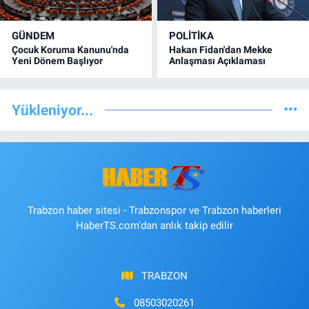
GÜNDEM
POLİTİKA
Çocuk Koruma Kanunu'nda
Hakan Fidan'dan Mekke
Yeni Dönem Başlıyor
Anlaşması Açıklaması
Yükleniyor...
Trabzon haber sitesi - Trabzonspor ve Trabzon haberleri
HaberTS.com'dan anlık takip edilir
TRABZON
08503020261