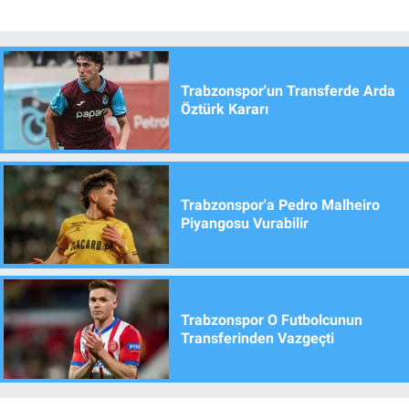
Trabzonspor'un Transferde Arda
Öztürk Kararı
Trabzonspor'a Pedro Malheiro
Piyangosu Vurabilir
Trabzonspor O Futbolcunun
Transferinden Vazgeçti