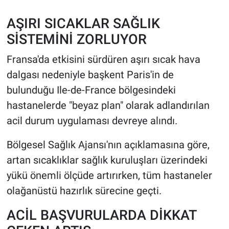
AŞIRI SICAKLAR SAĞLIK
HABERDE İNSAN
SİSTEMİNİ ZORLUYOR
POLİTİKA
Fransa'da etkisini sürdüren aşırı sıcak hava
dalgası nedeniyle başkent Paris'in de
SPOR
bulunduğu Ile-de-France bölgesindeki
MAGAZİN
hastanelerde "beyaz plan" olarak adlandırılan
acil durum uygulaması devreye alındı.
Bilim, Teknoloji
Bölgesel Sağlık Ajansı'nın açıklamasına göre,
artan sıcaklıklar sağlık kuruluşları üzerindeki
yükü önemli ölçüde artırırken, tüm hastaneler
olağanüstü hazırlık sürecine geçti.
ACİL BAŞVURULARDA DİKKAT