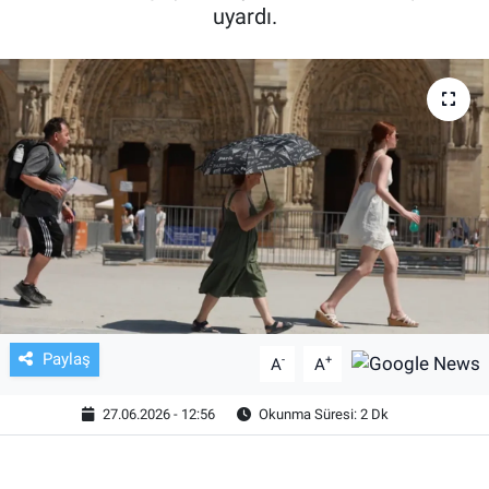
uyardı.
TV VE SİNEMA
BASKETBOL
SAĞLIK
GENEL
KÜLTÜR SANAT
ASAYİŞ
Paylaş
-
+
A
A
EKONOMİ
27.06.2026 - 12:56
Okunma Süresi: 2 Dk
EĞİTİM
ÇEVRE