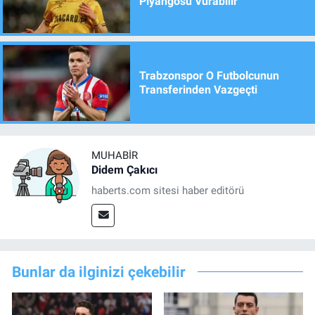
Piyangosu Vurabilir
Trabzonspor O Futbolcunun
Transferinden Vazgeçti
MUHABIR
Didem Çakıcı
haberts.com sitesi haber editörü
Bunlar da ilginizi çekebilir