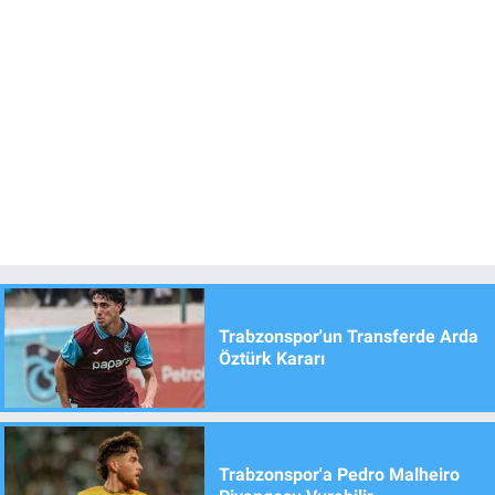
Trabzonspor'un Transferde Arda
Öztürk Kararı
Trabzonspor'a Pedro Malheiro