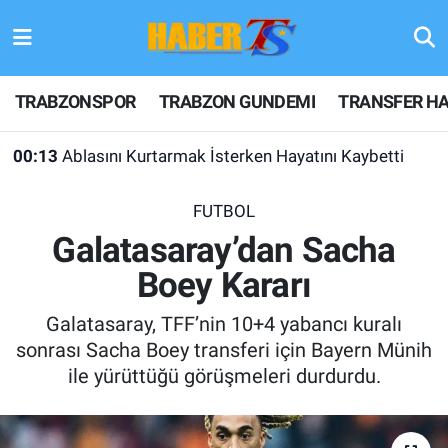
TRABZONSPOR
Hava Durumu
TRABZONSPOR
TRABZON GUNDEMI
TRANSFER HA
TRABZON GUNDEMI
Trafik Durumu
00:13
Ablasını Kurtarmak İsterken Hayatını Kaybetti
GÜNDEM
Süper Lig Puan Durumu ve Fikstür
FUTBOL
TRANSFER HABERLERI
Tüm Manşetler
Galatasaray’dan Sacha
Boey Kararı
KULİS MEYDANI
Son Dakika Haberleri
Galatasaray, TFF’nin 10+4 yabancı kuralı
1461 TRABZON
Haber Arşivi
sonrası Sacha Boey transferi için Bayern Münih
ile yürüttüğü görüşmeleri durdurdu.
FUTBOL
ALT LIGLER