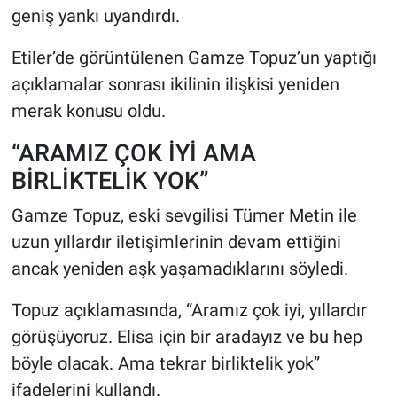
geniş yankı uyandırdı.
HABERDE İNSAN
Etiler’de görüntülenen Gamze Topuz’un yaptığı
açıklamalar sonrası ikilinin ilişkisi yeniden
POLİTİKA
merak konusu oldu.
SPOR
“ARAMIZ ÇOK İYİ AMA
BİRLİKTELİK YOK”
MAGAZİN
Gamze Topuz, eski sevgilisi Tümer Metin ile
Bilim, Teknoloji
uzun yıllardır iletişimlerinin devam ettiğini
ancak yeniden aşk yaşamadıklarını söyledi.
Topuz açıklamasında, “Aramız çok iyi, yıllardır
görüşüyoruz. Elisa için bir aradayız ve bu hep
böyle olacak. Ama tekrar birliktelik yok”
ifadelerini kullandı.