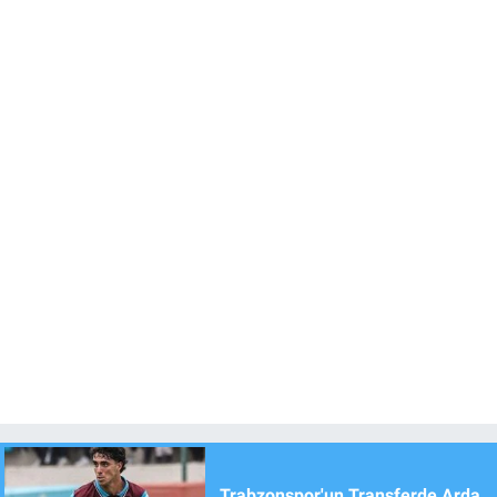
Trabzonspor'un Transferde Arda