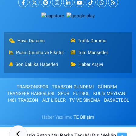
Hava Durumu
Trafik Durumu
Puan Durumu ve Fikstür
Tüm Manşetler
Son Dakika Haberleri
Haber Arşivi
TRABZONSPOR
TRABZON GUNDEMI
GÜNDEM
TRANSFER HABERLERI
SPOR
FUTBOL
KULİS MEYDANI
1461 TRABZON
ALT LIGLER
TV VE SİNEMA
BASKETBOL
Haber Yazılımı:
TE Bilişim
Baskı Beton Mu Parke Taşı Mı Dış Mekân
07:30