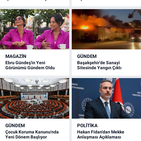
MAGAZİN
GÜNDEM
Ebru Gündeş'in Yeni
Başakşehir'de Sanayi
Görünümü Gündem Oldu
Sitesinde Yangın Çıktı
GÜNDEM
POLİTİKA
Çocuk Koruma Kanunu'nda
Hakan Fidan'dan Mekke
Yeni Dönem Başlıyor
Anlaşması Açıklaması