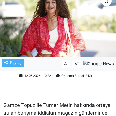
TV VE SİNEMA
BASKETBOL
SAĞLIK
GENEL
KÜLTÜR SANAT
Paylaş
-
+
A
A
ASAYİŞ
12.05.2026 - 10:22
Okunma Süresi: 2 Dk
EKONOMİ
EĞİTİM
Gamze Topuz ile Tümer Metin hakkında ortaya
atılan barışma iddiaları magazin gündeminde
ÇEVRE