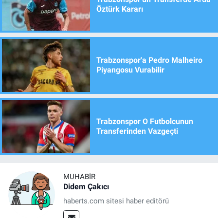
Öztürk Kararı
Trabzonspor'a Pedro Malheiro
Piyangosu Vurabilir
Trabzonspor O Futbolcunun
Transferinden Vazgeçti
MUHABIR
Didem Çakıcı
haberts.com sitesi haber editörü