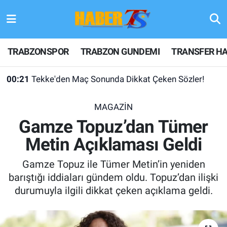
TRABZONSPOR
Hava Durumu
TRABZONSPOR
TRABZON GUNDEMI
TRANSFER HA
TRABZON GUNDEMI
Trafik Durumu
00:21
Tekke'den Maç Sonunda Dikkat Çeken Sözler!
GÜNDEM
Süper Lig Puan Durumu ve Fikstür
MAGAZİN
TRANSFER HABERLERI
Tüm Manşetler
Gamze Topuz’dan Tümer
Metin Açıklaması Geldi
KULİS MEYDANI
Son Dakika Haberleri
Gamze Topuz ile Tümer Metin’in yeniden
1461 TRABZON
Haber Arşivi
barıştığı iddiaları gündem oldu. Topuz’dan ilişki
durumuyla ilgili dikkat çeken açıklama geldi.
FUTBOL
ALT LIGLER