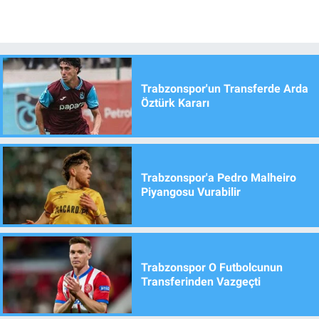
Trabzonspor'un Transferde Arda
Öztürk Kararı
Trabzonspor'a Pedro Malheiro
Piyangosu Vurabilir
Trabzonspor O Futbolcunun
Transferinden Vazgeçti