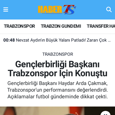
TRABZONSPOR
Hava Durumu
TRABZONSPOR
TRABZON GUNDEMI
TRANSFER HA
TRABZON GUNDEMI
Trafik Durumu
00:48
Nevzat Aydın'ın Büyük Yalanı Patladı! Zararı Çok Desteği Yok
GÜNDEM
Süper Lig Puan Durumu ve Fikstür
TRABZONSPOR
TRANSFER HABERLERI
Tüm Manşetler
Gençlerbirliği Başkanı
Trabzonspor İçin Konuştu
KULİS MEYDANI
Son Dakika Haberleri
Gençlerbirliği Başkanı Haydar Arda Çakmak,
1461 TRABZON
Haber Arşivi
Trabzonspor'un performansını değerlendirdi.
Açıklamalar futbol gündeminde dikkat çekti.
FUTBOL
ALT LIGLER