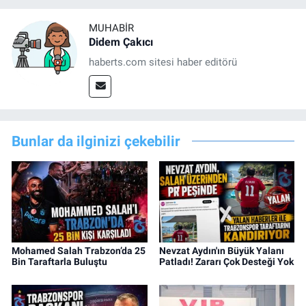
MUHABIR
Didem Çakıcı
haberts.com sitesi haber editörü
Bunlar da ilginizi çekebilir
Mohamed Salah Trabzon’da 25
Nevzat Aydın'ın Büyük Yalanı
Bin Taraftarla Buluştu
Patladı! Zararı Çok Desteği Yok