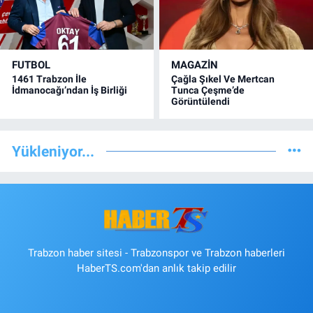
FUTBOL
MAGAZİN
1461 Trabzon İle
Çağla Şıkel Ve Mertcan
İdmanocağı’ndan İş Birliği
Tunca Çeşme’de
Görüntülendi
Yükleniyor...
Trabzon haber sitesi - Trabzonspor ve Trabzon haberleri
HaberTS.com'dan anlık takip edilir