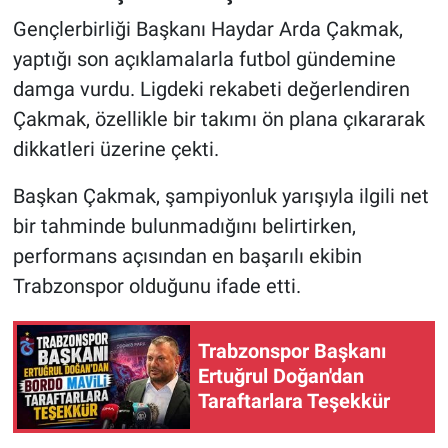
Gençlerbirliği Başkanı Haydar Arda Çakmak,
HABERDE İNSAN
yaptığı son açıklamalarla futbol gündemine
damga vurdu. Ligdeki rekabeti değerlendiren
POLİTİKA
Çakmak, özellikle bir takımı ön plana çıkararak
dikkatleri üzerine çekti.
SPOR
Başkan Çakmak, şampiyonluk yarışıyla ilgili net
MAGAZİN
bir tahminde bulunmadığını belirtirken,
Bilim, Teknoloji
performans açısından en başarılı ekibin
Trabzonspor olduğunu ifade etti.
Trabzonspor Başkanı
Ertuğrul Doğan'dan
Taraftarlara Teşekkür