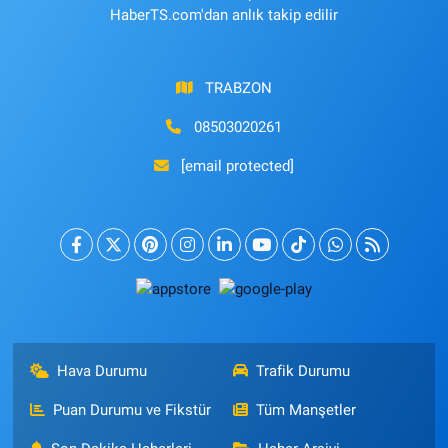
HaberTS.com'dan anlık takip edilir
TRABZON
08503020261
[email protected]
Hava Durumu
Trafik Durumu
Puan Durumu ve Fikstür
Tüm Manşetler