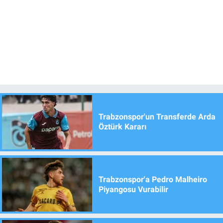
Trabzonspor'un Transferde Arda
Öztürk Kararı
Trabzonspor'a Pedro Malheiro
Piyangosu Vurabilir