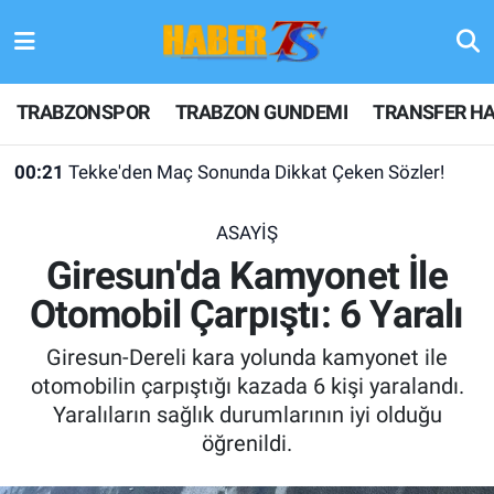
TRABZONSPOR
Hava Durumu
TRABZONSPOR
TRABZON GUNDEMI
TRANSFER HA
TRABZON GUNDEMI
Trafik Durumu
00:21
Tekke'den Maç Sonunda Dikkat Çeken Sözler!
GÜNDEM
Süper Lig Puan Durumu ve Fikstür
ASAYİŞ
TRANSFER HABERLERI
Tüm Manşetler
Giresun'da Kamyonet İle
Otomobil Çarpıştı: 6 Yaralı
KULİS MEYDANI
Son Dakika Haberleri
Giresun-Dereli kara yolunda kamyonet ile
1461 TRABZON
Haber Arşivi
otomobilin çarpıştığı kazada 6 kişi yaralandı.
Yaralıların sağlık durumlarının iyi olduğu
FUTBOL
öğrenildi.
ALT LIGLER