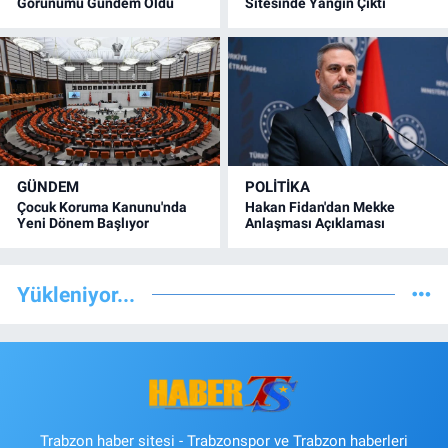
Görünümü Gündem Oldu
Sitesinde Yangın Çıktı
GÜNDEM
POLİTİKA
Çocuk Koruma Kanunu'nda
Hakan Fidan'dan Mekke
Yeni Dönem Başlıyor
Anlaşması Açıklaması
Yükleniyor...
Trabzon haber sitesi - Trabzonspor ve Trabzon haberleri