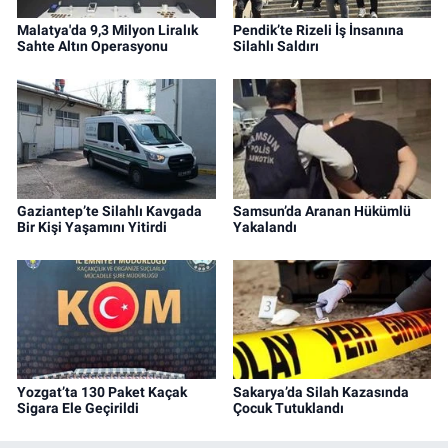
Malatya'da 9,3 Milyon Liralık
Pendik’te Rizeli İş İnsanına
Sahte Altın Operasyonu
Silahlı Saldırı
Gaziantep’te Silahlı Kavgada
Samsun’da Aranan Hükümlü
Bir Kişi Yaşamını Yitirdi
Yakalandı
Yozgat’ta 130 Paket Kaçak
Sakarya’da Silah Kazasında
Sigara Ele Geçirildi
Çocuk Tutuklandı