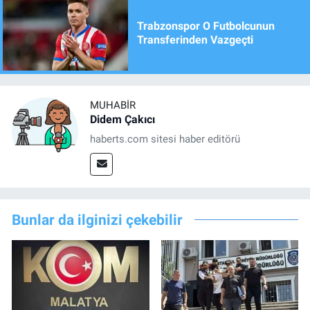
Trabzonspor O Futbolcunun
Transferinden Vazgeçti
MUHABIR
Didem Çakıcı
haberts.com sitesi haber editörü
Bunlar da ilginizi çekebilir