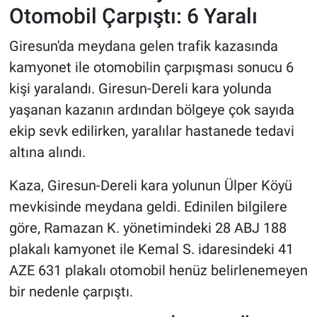
Otomobil Çarpıştı: 6 Yaralı
HABERDE İNSAN
Giresun'da meydana gelen trafik kazasında
kamyonet ile otomobilin çarpışması sonucu 6
POLİTİKA
kişi yaralandı. Giresun-Dereli kara yolunda
SPOR
yaşanan kazanın ardından bölgeye çok sayıda
ekip sevk edilirken, yaralılar hastanede tedavi
MAGAZİN
altına alındı.
Bilim, Teknoloji
Kaza, Giresun-Dereli kara yolunun Ülper Köyü
mevkisinde meydana geldi. Edinilen bilgilere
göre, Ramazan K. yönetimindeki 28 ABJ 188
plakalı kamyonet ile Kemal S. idaresindeki 41
AZE 631 plakalı otomobil henüz belirlenemeyen
bir nedenle çarpıştı.