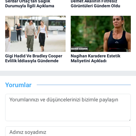
Serdar Ortaç’tan Sağlık
Demet Akalın'ın Filtresiz
Durumuyla İlgili Açıklama
Görüntüleri Gündem Oldu
Gigi Hadid Ve Bradley Cooper
Nagihan Karadere Estetik
Evlilik İddiasıyla Gündemde
Maliyetini Açıkladı
Yorumlar