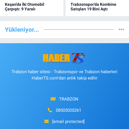
Keşan’da İki Otomobil
Trabzonspor’da Kombine
Çarpıştı: 9 Yaralı
Satışları 19 Bini Aştı
Yükleniyor...
Trabzon haber sitesi - Trabzonspor ve Trabzon haberleri
HaberTS.com'dan anlık takip edilir
TRABZON
08503020261
[email protected]