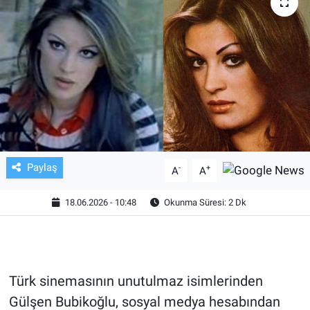
TV VE SİNEMA
BASKETBOL
SAĞLIK
GENEL
KÜLTÜR SANAT
Paylaş
-
+
A
A
ASAYİŞ
18.06.2026 - 10:48
Okunma Süresi: 2 Dk
EKONOMİ
EĞİTİM
Türk sinemasının unutulmaz isimlerinden
Gülşen Bubikoğlu, sosyal medya hesabından
ÇEVRE