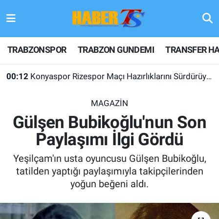
TRABZONSPOR
Hava Durumu
TRABZONSPOR
TRABZON GUNDEMI
TRANSFER HA
TRABZON GUNDEMI
Trafik Durumu
00:12
Konyaspor Rizespor Maçı Hazırlıklarını Sürdürüyor
GÜNDEM
Süper Lig Puan Durumu ve Fikstür
MAGAZİN
TRANSFER HABERLERI
Tüm Manşetler
Gülşen Bubikoğlu'nun Son
Paylaşımı İlgi Gördü
KULİS MEYDANI
Son Dakika Haberleri
Yeşilçam'ın usta oyuncusu Gülşen Bubikoğlu,
1461 TRABZON
Haber Arşivi
tatilden yaptığı paylaşımıyla takipçilerinden
yoğun beğeni aldı.
FUTBOL
ALT LIGLER