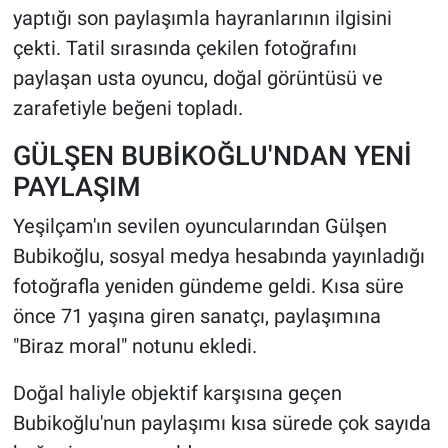
yaptığı son paylaşımla hayranlarının ilgisini
çekti. Tatil sırasında çekilen fotoğrafını
HABERDE İNSAN
paylaşan usta oyuncu, doğal görüntüsü ve
POLİTİKA
zarafetiyle beğeni topladı.
SPOR
GÜLŞEN BUBİKOĞLU'NDAN YENİ
PAYLAŞIM
MAGAZİN
Yeşilçam'ın sevilen oyuncularından Gülşen
Bilim, Teknoloji
Bubikoğlu, sosyal medya hesabında yayınladığı
fotoğrafla yeniden gündeme geldi. Kısa süre
önce 71 yaşına giren sanatçı, paylaşımına
"Biraz moral" notunu ekledi.
Doğal haliyle objektif karşısına geçen
Bubikoğlu'nun paylaşımı kısa sürede çok sayıda