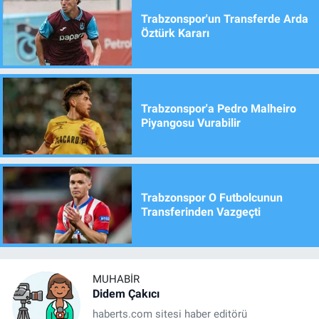
Trabzonspor'un Transferde Arda
Öztürk Kararı
Trabzonspor'a Pedro Malheiro
Piyangosu Vurabilir
Trabzonspor O Futbolcunun
Transferinden Vazgeçti
MUHABIR
Didem Çakıcı
haberts.com sitesi haber editörü