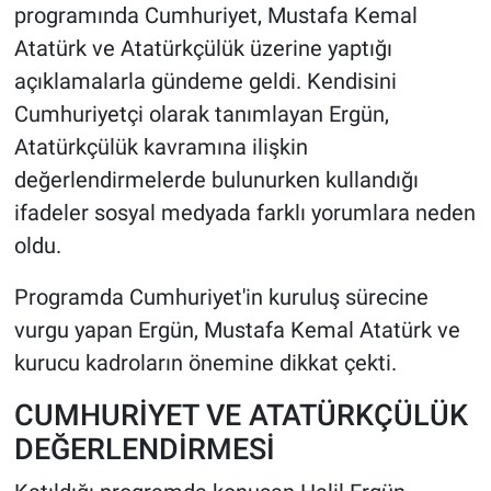
programında Cumhuriyet, Mustafa Kemal
Atatürk ve Atatürkçülük üzerine yaptığı
HABERDE İNSAN
açıklamalarla gündeme geldi. Kendisini
POLİTİKA
Cumhuriyetçi olarak tanımlayan Ergün,
Atatürkçülük kavramına ilişkin
SPOR
değerlendirmelerde bulunurken kullandığı
ifadeler sosyal medyada farklı yorumlara neden
MAGAZİN
oldu.
Bilim, Teknoloji
Programda Cumhuriyet'in kuruluş sürecine
vurgu yapan Ergün, Mustafa Kemal Atatürk ve
kurucu kadroların önemine dikkat çekti.
CUMHURİYET VE ATATÜRKÇÜLÜK
DEĞERLENDİRMESİ