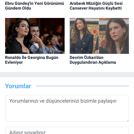
Ebru Gündeş'in Yeni Görünümü
Arabesk Müziğin Güçlü Sesi
Gündem Oldu
Cansever Hayatını Kaybetti
Ronaldo İle Georgina Bugün
Devrim Özkan’dan
Evleniyor
Duygulandıran Açıklama
Yorumlar