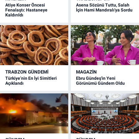
Atiye Konser Öncesi
Asena Sözünü Tuttu, Salah
Fenalaştı: Hastaneye
İçin Hami Mandıralı'ya Sordu
Kaldırıldı
TRABZON GÜNDEMİ
MAGAZİN
Türkiye’nin En İyi Simitleri
Ebru Gündeş'in Yeni
Açıklandı
Görünümü Gündem Oldu