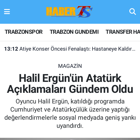
TRABZONSPOR
Hava Durumu
TRABZONSPOR
TRABZON GUNDEMI
TRANSFER HA
TRABZON GUNDEMI
Trafik Durumu
13:12
Atiye Konser Öncesi Fenalaştı: Hastaneye Kaldırıldı
GÜNDEM
Süper Lig Puan Durumu ve Fikstür
MAGAZİN
TRANSFER HABERLERI
Tüm Manşetler
Halil Ergün'ün Atatürk
Açıklamaları Gündem Oldu
KULİS MEYDANI
Son Dakika Haberleri
Oyuncu Halil Ergün, katıldığı programda
1461 TRABZON
Haber Arşivi
Cumhuriyet ve Atatürkçülük üzerine yaptığı
değerlendirmelerle sosyal medyada geniş yankı
FUTBOL
uyandırdı.
ALT LIGLER