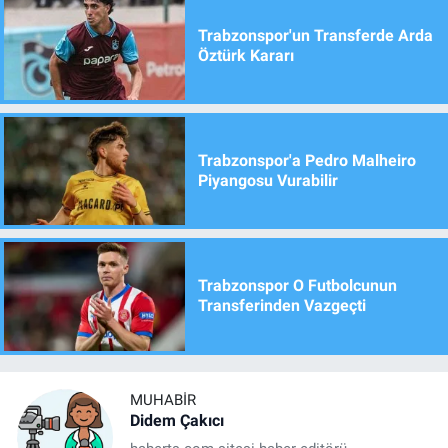
Trabzonspor'un Transferde Arda
Öztürk Kararı
Trabzonspor'a Pedro Malheiro
Piyangosu Vurabilir
Trabzonspor O Futbolcunun
Transferinden Vazgeçti
MUHABIR
Didem Çakıcı