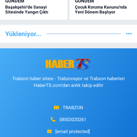
GÜNDEM
GÜNDEM
Başakşehir'de Sanayi
Çocuk Koruma Kanunu'nda
Sitesinde Yangın Çıktı
Yeni Dönem Başlıyor
Yükleniyor...
Trabzon haber sitesi - Trabzonspor ve Trabzon haberleri
HaberTS.com'dan anlık takip edilir
TRABZON
08503020261
[email protected]