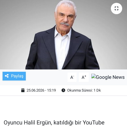
TV VE SİNEMA
BASKETBOL
SAĞLIK
GENEL
KÜLTÜR SANAT
Paylaş
-
+
A
A
ASAYİŞ
25.06.2026 - 15:19
Okunma Süresi: 1 Dk
EKONOMİ
EĞİTİM
Oyuncu Halil Ergün, katıldığı bir YouTube
ÇEVRE