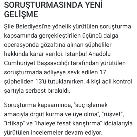
SORUŞTURMASINDA YENİ
GELİŞME
HABERDE İNSAN
Şile Belediyesi'ne yönelik yürütülen soruşturma
POLİTİKA
kapsamında gerçekleştirilen üçüncü dalga
operasyonda gözaltına alınan şüpheliler
SPOR
hakkında karar verildi. İstanbul Anadolu
MAGAZİN
Cumhuriyet Başsavcılığı tarafından yürütülen
soruşturmada adliyeye sevk edilen 17
Bilim, Teknoloji
şüpheliden 13'ü tutuklanırken, 4 kişi adli kontrol
şartıyla serbest bırakıldı.
Soruşturma kapsamında, "suç işlemek
amacıyla örgüt kurma ve üye olma", "rüşvet",
"irtikap" ve "ihaleye fesat karıştırma" iddialarıyla
yürütülen incelemeler devam ediyor.