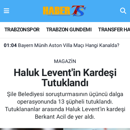
TRABZONSPOR
Hava Durumu
TRABZONSPOR
TRABZON GUNDEMI
TRANSFER HA
TRABZON GUNDEMI
Trafik Durumu
01:04
Bayern Münih Aston Villa Maçı Hangi Kanalda?
GÜNDEM
Süper Lig Puan Durumu ve Fikstür
MAGAZİN
TRANSFER HABERLERI
Tüm Manşetler
Haluk Levent'in Kardeşi
Tutuklandı
KULİS MEYDANI
Son Dakika Haberleri
Şile Belediyesi soruşturmasının üçüncü dalga
1461 TRABZON
Haber Arşivi
operasyonunda 13 şüpheli tutuklandı.
Tutuklananlar arasında Haluk Levent'in kardeşi
FUTBOL
Berkant Acil de yer aldı.
ALT LIGLER