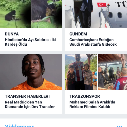
DÜNYA
GÜNDEM
Hindistan'da Ayı Saldırısı: İki
Cumhurbaşkanı Erdoğan
Kardeş Öldü
Suudi Arabistan'a Gidecek
TRANSFER HABERLERI
TRABZONSPOR
Real Madrid'den Yan
Mohamed Salah Araklı’da
Diomande İçin Dev Transfer
Reklam Filmine Katıldı
Yükleniyor...