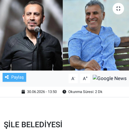
TV VE SİNEMA
BASKETBOL
SAĞLIK
GENEL
KÜLTÜR SANAT
Paylaş
-
+
A
A
ASAYİŞ
30.06.2026 - 13:50
Okunma Süresi: 2 Dk
EKONOMİ
EĞİTİM
ŞİLE BELEDİYESİ
ÇEVRE