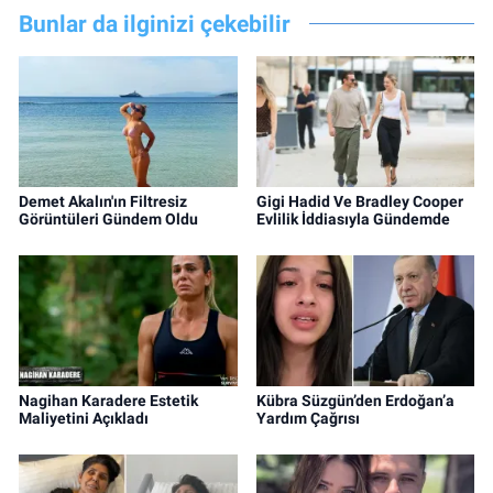
Bunlar da ilginizi çekebilir
Demet Akalın'ın Filtresiz
Gigi Hadid Ve Bradley Cooper
Görüntüleri Gündem Oldu
Evlilik İddiasıyla Gündemde
Nagihan Karadere Estetik
Kübra Süzgün’den Erdoğan’a
Maliyetini Açıkladı
Yardım Çağrısı