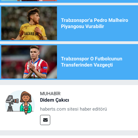
Trabzonspor'a Pedro Malheiro
Piyangosu Vurabilir
Trabzonspor O Futbolcunun
Transferinden Vazgeçti
MUHABIR
Didem Çakıcı
haberts.com sitesi haber editörü