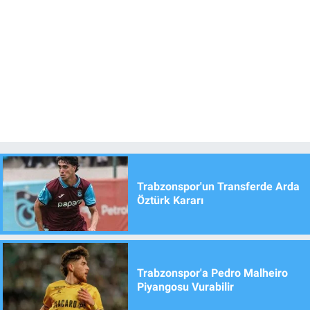
Trabzonspor'un Transferde Arda
Öztürk Kararı
Trabzonspor'a Pedro Malheiro
Piyangosu Vurabilir