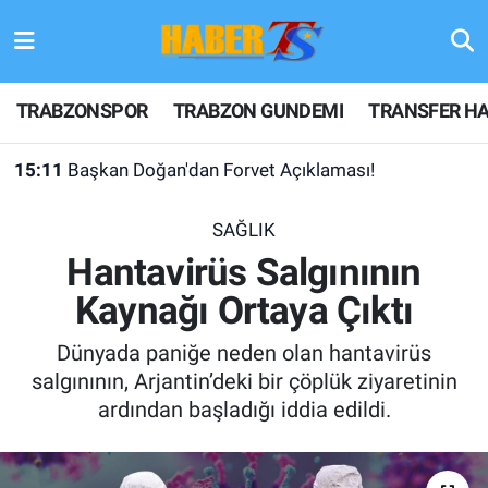
TRABZONSPOR
Hava Durumu
TRABZONSPOR
TRABZON GUNDEMI
TRANSFER HA
TRABZON GUNDEMI
Trafik Durumu
15:11
Başkan Doğan'dan Forvet Açıklaması!
GÜNDEM
Süper Lig Puan Durumu ve Fikstür
SAĞLIK
TRANSFER HABERLERI
Tüm Manşetler
Hantavirüs Salgınının
Kaynağı Ortaya Çıktı
KULİS MEYDANI
Son Dakika Haberleri
Dünyada paniğe neden olan hantavirüs
1461 TRABZON
Haber Arşivi
salgınının, Arjantin’deki bir çöplük ziyaretinin
ardından başladığı iddia edildi.
FUTBOL
ALT LIGLER