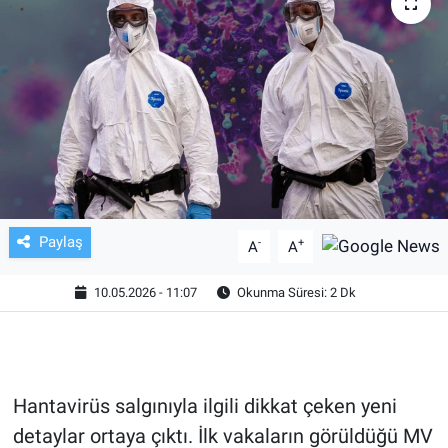
TV VE SİNEMA
BASKETBOL
SAĞLIK
GENEL
KÜLTÜR SANAT
Paylaş
-
+
A
A
ASAYİŞ
10.05.2026 - 11:07
Okunma Süresi: 2 Dk
EKONOMİ
EĞİTİM
Hantavirüs salgınıyla ilgili dikkat çeken yeni
detaylar ortaya çıktı. İlk vakaların görüldüğü MV
ÇEVRE