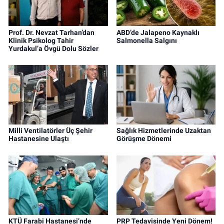
Prof. Dr. Nevzat Tarhan’dan
ABD’de Jalapeno Kaynaklı
Klinik Psikolog Tahir
Salmonella Salgını
Yurdakul’a Övgü Dolu Sözler
Milli Ventilatörler Üç Şehir
Sağlık Hizmetlerinde Uzaktan
Hastanesine Ulaştı
Görüşme Dönemi
KTÜ Farabi Hastanesi’nde
PRP Tedavisinde Yeni Dönem!