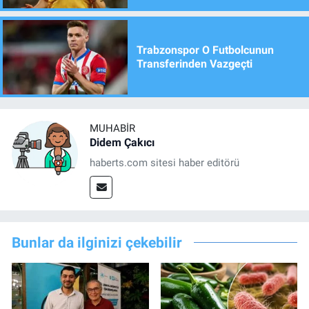
Trabzonspor O Futbolcunun
Transferinden Vazgeçti
MUHABIR
Didem Çakıcı
haberts.com sitesi haber editörü
Bunlar da ilginizi çekebilir