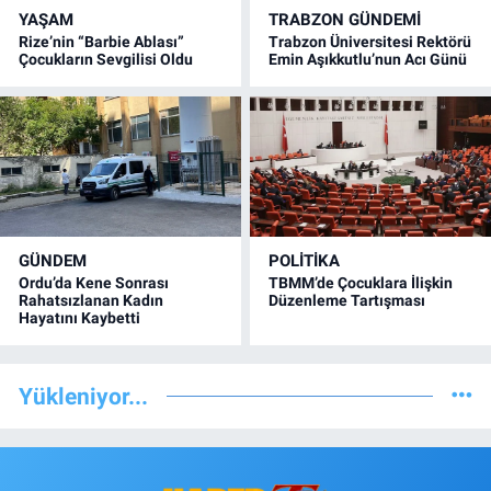
YAŞAM
TRABZON GÜNDEMİ
Rize’nin “Barbie Ablası”
Trabzon Üniversitesi Rektörü
Çocukların Sevgilisi Oldu
Emin Aşıkkutlu’nun Acı Günü
GÜNDEM
POLİTİKA
Ordu’da Kene Sonrası
TBMM’de Çocuklara İlişkin
Rahatsızlanan Kadın
Düzenleme Tartışması
Hayatını Kaybetti
Yükleniyor...