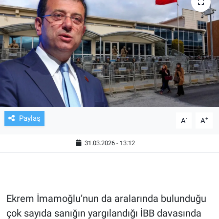
TV VE SİNEMA
BASKETBOL
SAĞLIK
GENEL
KÜLTÜR SANAT
Paylaş
-
+
A
A
ASAYİŞ
31.03.2026 - 13:12
EKONOMİ
EĞİTİM
Ekrem İmamoğlu’nun da aralarında bulunduğu
çok sayıda sanığın yargılandığı İBB davasında
ÇEVRE