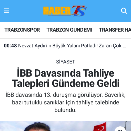
TRABZONSPOR
Hava Durumu
TRABZONSPOR
TRABZON GUNDEMI
TRANSFER HA
TRABZON GUNDEMI
Trafik Durumu
00:48
Nevzat Aydın'ın Büyük Yalanı Patladı! Zararı Çok Desteği Yok
GÜNDEM
Süper Lig Puan Durumu ve Fikstür
SİYASET
TRANSFER HABERLERI
Tüm Manşetler
İBB Davasında Tahliye
Talepleri Gündeme Geldi
KULİS MEYDANI
Son Dakika Haberleri
İBB davasında 13. duruşma görülüyor. Savcılık,
1461 TRABZON
Haber Arşivi
bazı tutuklu sanıklar için tahliye talebinde
bulundu.
FUTBOL
ALT LIGLER