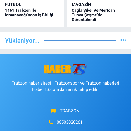
FUTBOL
MAGAZİN
1461 Trabzon İle
Çağla Şıkel Ve Mertcan
İdmanocağı’ndan İş Birliği
Tunca Çeşme’de
Görüntülendi
Yükleniyor...
Trabzon haber sitesi - Trabzonspor ve Trabzon haberleri
HaberTS.com'dan anlık takip edilir
TRABZON
08503020261