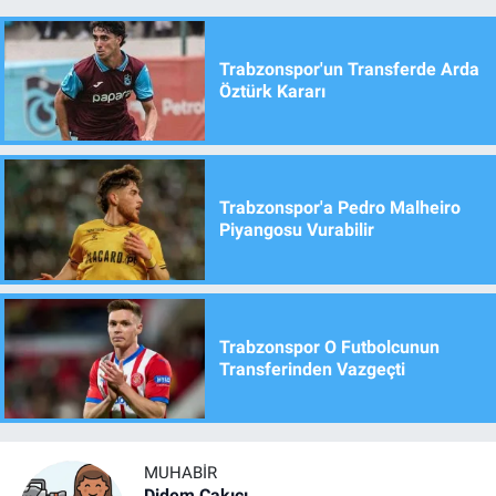
Trabzonspor'un Transferde Arda
Öztürk Kararı
Trabzonspor'a Pedro Malheiro
Piyangosu Vurabilir
Trabzonspor O Futbolcunun
Transferinden Vazgeçti
MUHABIR
Didem Çakıcı