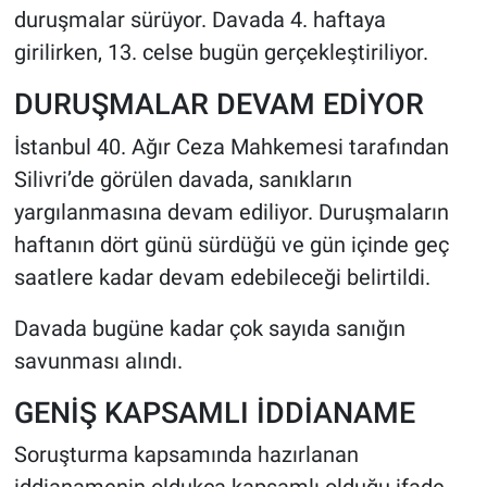
duruşmalar sürüyor. Davada 4. haftaya
girilirken, 13. celse bugün gerçekleştiriliyor.
HABERDE İNSAN
DURUŞMALAR DEVAM EDİYOR
POLİTİKA
İstanbul 40. Ağır Ceza Mahkemesi tarafından
SPOR
Silivri’de görülen davada, sanıkların
yargılanmasına devam ediliyor. Duruşmaların
MAGAZİN
haftanın dört günü sürdüğü ve gün içinde geç
Bilim, Teknoloji
saatlere kadar devam edebileceği belirtildi.
Davada bugüne kadar çok sayıda sanığın
savunması alındı.
GENİŞ KAPSAMLI İDDİANAME
Soruşturma kapsamında hazırlanan