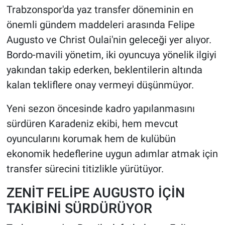
Trabzonspor'da yaz transfer döneminin en
HABERDE İNSAN
önemli gündem maddeleri arasında Felipe
Augusto ve Christ Oulai'nin geleceği yer alıyor.
POLİTİKA
Bordo-mavili yönetim, iki oyuncuya yönelik ilgiyi
yakından takip ederken, beklentilerin altında
SPOR
kalan tekliflere onay vermeyi düşünmüyor.
MAGAZİN
Yeni sezon öncesinde kadro yapılanmasını
sürdüren Karadeniz ekibi, hem mevcut
Bilim, Teknoloji
oyuncularını korumak hem de kulübün
ekonomik hedeflerine uygun adımlar atmak için
transfer sürecini titizlikle yürütüyor.
ZENİT FELİPE AUGUSTO İÇİN
TAKİBİNİ SÜRDÜRÜYOR