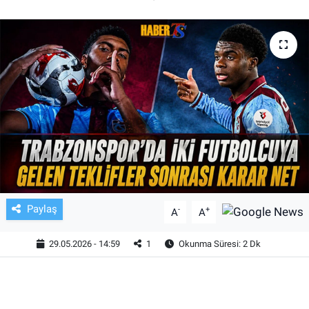
TV VE SİNEMA
BASKETBOL
SAĞLIK
GENEL
KÜLTÜR SANAT
ASAYİŞ
Paylaş
-
+
A
A
EKONOMİ
29.05.2026 - 14:59
1
Okunma Süresi: 2 Dk
EĞİTİM
ÇEVRE