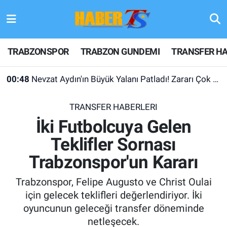
TRABZONSPOR
Hava Durumu
TRABZONSPOR
TRABZON GUNDEMI
TRANSFER HA
TRABZON GUNDEMI
Trafik Durumu
00:48
Nevzat Aydın'ın Büyük Yalanı Patladı! Zararı Çok Desteği Yok
GÜNDEM
Süper Lig Puan Durumu ve Fikstür
TRANSFER HABERLERI
TRANSFER HABERLERI
Tüm Manşetler
İki Futbolcuya Gelen
Teklifler Sornası
KULİS MEYDANI
Son Dakika Haberleri
Trabzonspor'un Kararı
1461 TRABZON
Haber Arşivi
Trabzonspor, Felipe Augusto ve Christ Oulai
FUTBOL
için gelecek teklifleri değerlendiriyor. İki
oyuncunun geleceği transfer döneminde
ALT LIGLER
netleşecek.