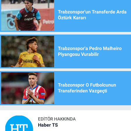
Trabzonspor'un Transferde Arda
Öztürk Kararı
Trabzonspor'a Pedro Malheiro
Piyangosu Vurabilir
Trabzonspor O Futbolcunun
Transferinden Vazgeçti
EDITÖR HAKKINDA
Haber TS