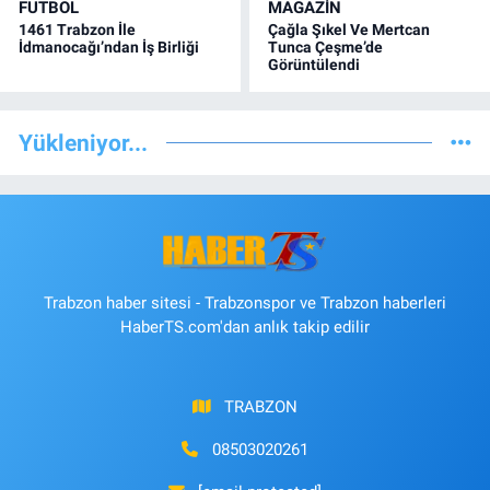
FUTBOL
MAGAZİN
1461 Trabzon İle
Çağla Şıkel Ve Mertcan
İdmanocağı’ndan İş Birliği
Tunca Çeşme’de
Görüntülendi
Yükleniyor...
Trabzon haber sitesi - Trabzonspor ve Trabzon haberleri
HaberTS.com'dan anlık takip edilir
TRABZON
08503020261