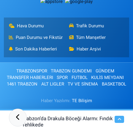
Hava Durumu
Trafik Durumu
Puan Durumu ve Fikstür
Tüm Manşetler
Son Dakika Haberleri
Haber Arşivi
TRABZONSPOR
TRABZON GUNDEMI
GÜNDEM
TRANSFER HABERLERI
SPOR
FUTBOL
KULİS MEYDANI
1461 TRABZON
ALT LIGLER
TV VE SİNEMA
BASKETBOL
Haber Yazılımı:
TE Bilişim
Trabzon’da Drakula Böceği Alarmı: Fındık
13:14
Tehlikede