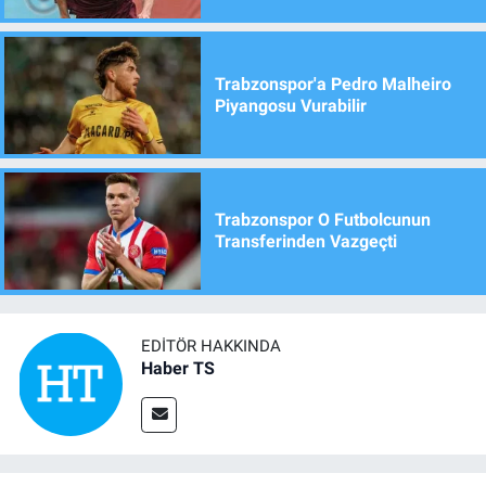
Trabzonspor'a Pedro Malheiro
Piyangosu Vurabilir
Trabzonspor O Futbolcunun
Transferinden Vazgeçti
EDITÖR HAKKINDA
Haber TS