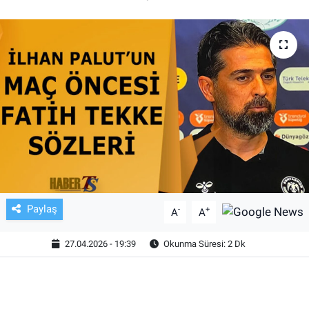
TV VE SİNEMA
BASKETBOL
SAĞLIK
GENEL
KÜLTÜR SANAT
ASAYİŞ
Paylaş
-
+
A
A
EKONOMİ
27.04.2026 - 19:39
Okunma Süresi: 2 Dk
EĞİTİM
ÇEVRE