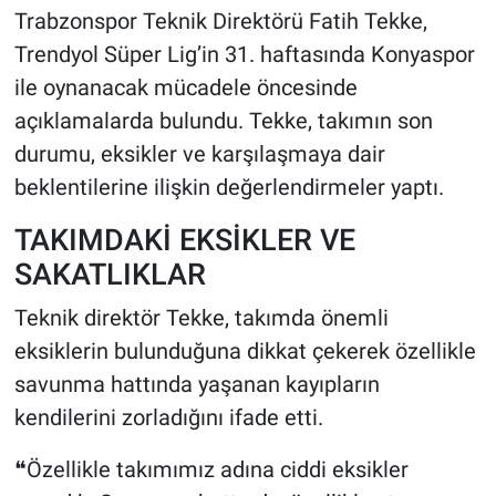
Trabzonspor Teknik Direktörü Fatih Tekke,
HABERDE İNSAN
Trendyol Süper Lig’in 31. haftasında Konyaspor
ile oynanacak mücadele öncesinde
POLİTİKA
açıklamalarda bulundu. Tekke, takımın son
durumu, eksikler ve karşılaşmaya dair
SPOR
beklentilerine ilişkin değerlendirmeler yaptı.
MAGAZİN
TAKIMDAKİ EKSİKLER VE
SAKATLIKLAR
Bilim, Teknoloji
Teknik direktör Tekke, takımda önemli
eksiklerin bulunduğuna dikkat çekerek özellikle
savunma hattında yaşanan kayıpların
kendilerini zorladığını ifade etti.
❝Özellikle takımımız adına ciddi eksikler