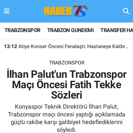
TRABZONSPOR
Hava Durumu
TRABZONSPOR
TRABZON GUNDEMI
TRANSFER HA
TRABZON GUNDEMI
Trafik Durumu
13:12
Atiye Konser Öncesi Fenalaştı: Hastaneye Kaldırıldı
GÜNDEM
Süper Lig Puan Durumu ve Fikstür
TRABZONSPOR
TRANSFER HABERLERI
Tüm Manşetler
İlhan Palut'un Trabzonspor
Maçı Öncesi Fatih Tekke
KULİS MEYDANI
Son Dakika Haberleri
Sözleri
1461 TRABZON
Haber Arşivi
Konyaspor Teknik Direktörü İlhan Palut,
FUTBOL
Trabzonspor maçı öncesi yaptığı açıklamada
güçlü rakibe karşı galibiyet hedeflediklerini
ALT LIGLER
söyledi.