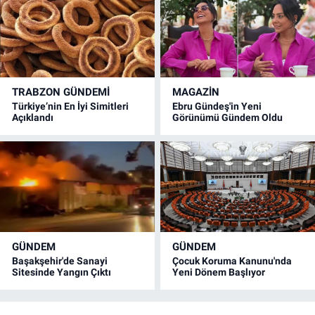
TRABZON GÜNDEMİ
MAGAZİN
Türkiye’nin En İyi Simitleri
Ebru Gündeş'in Yeni
Açıklandı
Görünümü Gündem Oldu
GÜNDEM
GÜNDEM
Başakşehir'de Sanayi
Çocuk Koruma Kanunu'nda
Sitesinde Yangın Çıktı
Yeni Dönem Başlıyor