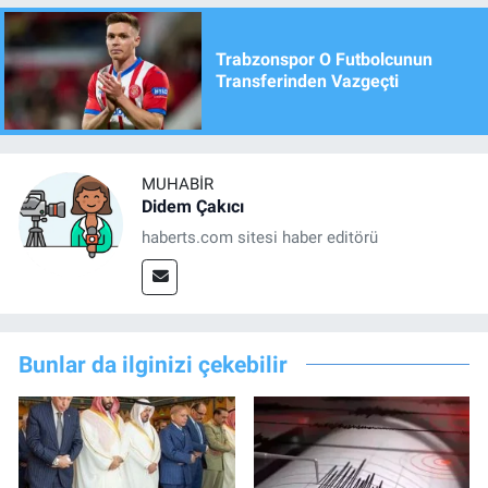
Trabzonspor O Futbolcunun
Transferinden Vazgeçti
MUHABIR
Didem Çakıcı
haberts.com sitesi haber editörü
Bunlar da ilginizi çekebilir