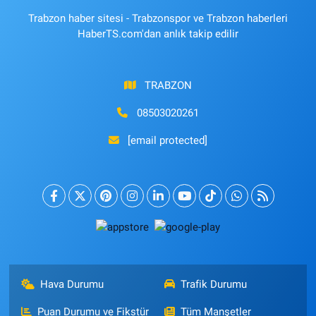
Trabzon haber sitesi - Trabzonspor ve Trabzon haberleri
HaberTS.com'dan anlık takip edilir
TRABZON
08503020261
[email protected]
Hava Durumu
Trafik Durumu
Puan Durumu ve Fikstür
Tüm Manşetler