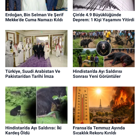
Erdoğan, Bin Selman Ve Şerif
Çin'de 4.9 Büyüklüğünde
Mekke’de Cuma Namazı Kıldı
Deprem: 1 Kişi Yaşamını Yitirdi
Türkiye, Suudi Arabistan Ve
Hindistan’da Ayı Saldırısı
Pakistan'dan Tarihi İmza
Sonrası Yeni Görüntüler
Hindistan'da Ayı Saldırısı: İki
Fransa’da Temmuz Ayında
Kardeş Öldü
Sıcaklık Rekoru Kırıldı