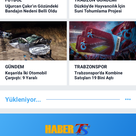
FUTBOL
TRABZON GÜNDEMİ
Uğurcan Çakır’ın Gözündeki
Düzköy'de Hayvancılık İçin
Bandajın Nedeni Belli Oldu
Suni Tohumlama Projesi
GÜNDEM
TRABZONSPOR
Keşan’da İki Otomobil
Trabzonspor’da Kombine
Çarpıştı: 9 Yaralı
Satışları 19 Bini Aştı
Yükleniyor...