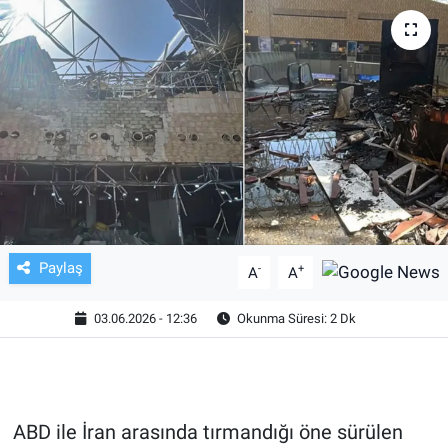
TV VE SİNEMA
BASKETBOL
SAĞLIK
GENEL
KÜLTÜR SANAT
Paylaş
-
+
A
A
ASAYİŞ
03.06.2026 - 12:36
Okunma Süresi: 2 Dk
EKONOMİ
EĞİTİM
ABD ile İran arasında tırmandığı öne sürülen
ÇEVRE