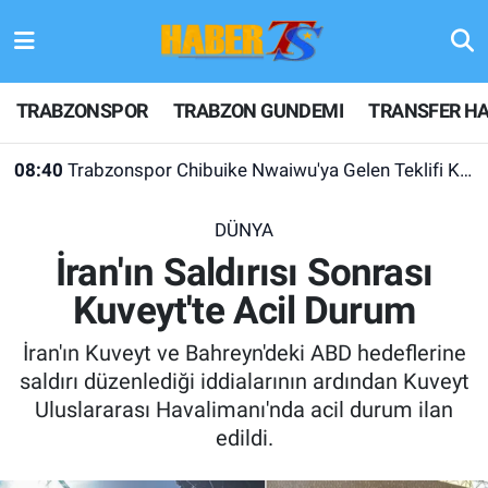
TRABZONSPOR
Hava Durumu
TRABZONSPOR
TRABZON GUNDEMI
TRANSFER HA
TRABZON GUNDEMI
Trafik Durumu
08:40
Trabzonspor Chibuike Nwaiwu'ya Gelen Teklifi Kabul Etmedi!
GÜNDEM
Süper Lig Puan Durumu ve Fikstür
DÜNYA
TRANSFER HABERLERI
Tüm Manşetler
İran'ın Saldırısı Sonrası
Kuveyt'te Acil Durum
KULİS MEYDANI
Son Dakika Haberleri
İran'ın Kuveyt ve Bahreyn'deki ABD hedeflerine
1461 TRABZON
Haber Arşivi
saldırı düzenlediği iddialarının ardından Kuveyt
Uluslararası Havalimanı'nda acil durum ilan
FUTBOL
edildi.
ALT LIGLER