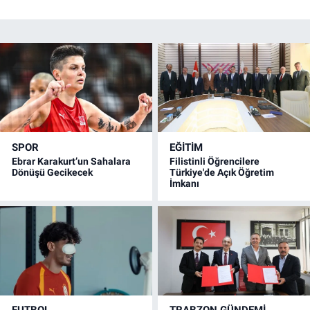
SPOR
EĞİTİM
Ebrar Karakurt’un Sahalara
Filistinli Öğrencilere
Dönüşü Gecikecek
Türkiye'de Açık Öğretim
İmkanı