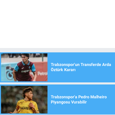
Trabzonspor'un Transferde Arda
Öztürk Kararı
Trabzonspor'a Pedro Malheiro
Piyangosu Vurabilir