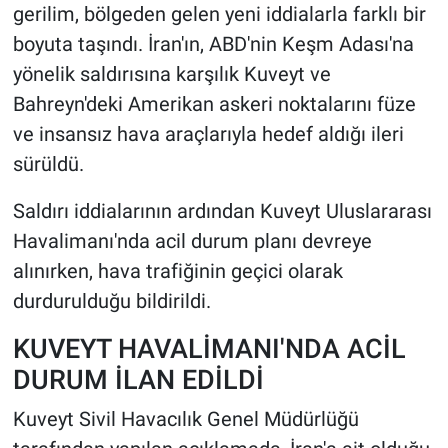
gerilim, bölgeden gelen yeni iddialarla farklı bir
boyuta taşındı. İran'ın, ABD'nin Keşm Adası'na
HABERDE İNSAN
yönelik saldırısına karşılık Kuveyt ve
POLİTİKA
Bahreyn'deki Amerikan askeri noktalarını füze
ve insansız hava araçlarıyla hedef aldığı ileri
SPOR
sürüldü.
MAGAZİN
Saldırı iddialarının ardından Kuveyt Uluslararası
Havalimanı'nda acil durum planı devreye
Bilim, Teknoloji
alınırken, hava trafiğinin geçici olarak
durdurulduğu bildirildi.
KUVEYT HAVALİMANI'NDA ACİL
DURUM İLAN EDİLDİ
Kuveyt Sivil Havacılık Genel Müdürlüğü