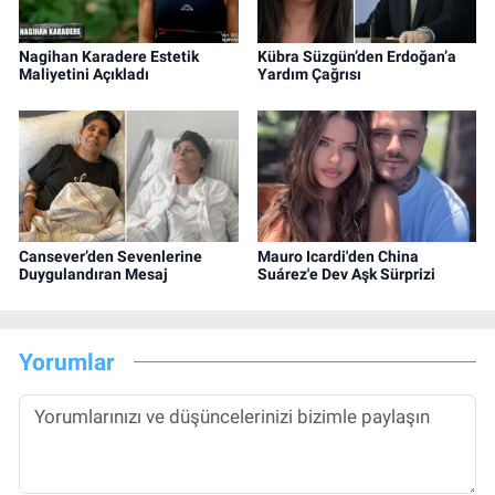
Nagihan Karadere Estetik
Kübra Süzgün’den Erdoğan’a
Maliyetini Açıkladı
Yardım Çağrısı
Cansever’den Sevenlerine
Mauro Icardi'den China
Duygulandıran Mesaj
Suárez'e Dev Aşk Sürprizi
Yorumlar