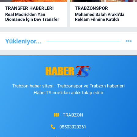
TRANSFER HABERLERI
TRABZONSPOR
Real Madrid'den Yan
Mohamed Salah Araklı’da
Diomande İçin Dev Transfer
Reklam Filmine Katıldı
Yükleniyor...
Trabzon haber sitesi - Trabzonspor ve Trabzon haberleri
HaberTS.com'dan anlık takip edilir
TRABZON
08503020261