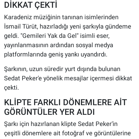
DİKKAT ÇEKTİ
HABERDE İNSAN
Karadeniz müziğinin tanınan isimlerinden
İsmail Türüt, hazırladığı yeni şarkıyla gündeme
POLİTİKA
geldi. "Gemileri Yak da Gel" isimli eser,
yayınlanmasının ardından sosyal medya
SPOR
platformlarında geniş yankı uyandırdı.
MAGAZİN
Şarkının, uzun süredir yurt dışında bulunan
Sedat Peker'e yönelik mesajlar içermesi dikkat
Bilim, Teknoloji
çekti.
KLİPTE FARKLI DÖNEMLERE AİT
GÖRÜNTÜLER YER ALDI
Şarkı için hazırlanan klipte Sedat Peker'in
çeşitli dönemlere ait fotoğraf ve görüntülerine