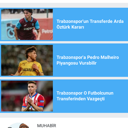
Trabzonspor'un Transferde Arda
Öztürk Kararı
Trabzonspor'a Pedro Malheiro
Piyangosu Vurabilir
Trabzonspor O Futbolcunun
Transferinden Vazgeçti
MUHABIR