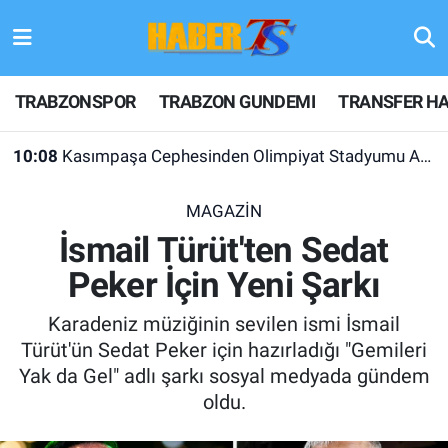
TRABZONSPOR
Hava Durumu
TRABZONSPOR
TRABZON GUNDEMI
TRANSFER HA
TRABZON GUNDEMI
Trafik Durumu
10:08
Kasımpaşa Cephesinden Olimpiyat Stadyumu Açıklaması
GÜNDEM
Süper Lig Puan Durumu ve Fikstür
MAGAZİN
TRANSFER HABERLERI
Tüm Manşetler
İsmail Türüt'ten Sedat
Peker İçin Yeni Şarkı
KULİS MEYDANI
Son Dakika Haberleri
Karadeniz müziğinin sevilen ismi İsmail
1461 TRABZON
Haber Arşivi
Türüt'ün Sedat Peker için hazırladığı "Gemileri
Yak da Gel" adlı şarkı sosyal medyada gündem
FUTBOL
oldu.
ALT LIGLER