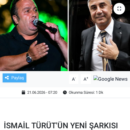
TV VE SİNEMA
BASKETBOL
SAĞLIK
GENEL
KÜLTÜR SANAT
Paylaş
-
+
A
A
ASAYİŞ
21.06.2026 - 07:20
Okunma Süresi: 1 Dk
EKONOMİ
EĞİTİM
İSMAİL TÜRÜT'ÜN YENİ ŞARKISI
ÇEVRE