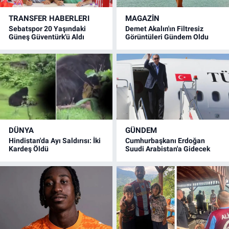
TRANSFER HABERLERI
MAGAZİN
Sebatspor 20 Yaşındaki
Demet Akalın'ın Filtresiz
Güneş Güventürk'ü Aldı
Görüntüleri Gündem Oldu
DÜNYA
GÜNDEM
Hindistan'da Ayı Saldırısı: İki
Cumhurbaşkanı Erdoğan
Kardeş Öldü
Suudi Arabistan'a Gidecek