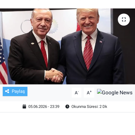
TV VE SİNEMA
BASKETBOL
SAĞLIK
GENEL
KÜLTÜR SANAT
ASAYİŞ
Paylaş
-
+
A
A
EKONOMİ
05.06.2026 - 23:39
Okunma Süresi: 2 Dk
EĞİTİM
ÇEVRE