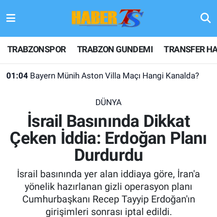
TRABZONSPOR
Hava Durumu
TRABZONSPOR
TRABZON GUNDEMI
TRANSFER HA
TRABZON GUNDEMI
Trafik Durumu
01:04
Bayern Münih Aston Villa Maçı Hangi Kanalda?
GÜNDEM
Süper Lig Puan Durumu ve Fikstür
DÜNYA
TRANSFER HABERLERI
Tüm Manşetler
İsrail Basınında Dikkat
Çeken İddia: Erdoğan Planı
KULİS MEYDANI
Son Dakika Haberleri
Durdurdu
1461 TRABZON
Haber Arşivi
İsrail basınında yer alan iddiaya göre, İran'a
FUTBOL
yönelik hazırlanan gizli operasyon planı
Cumhurbaşkanı Recep Tayyip Erdoğan'ın
ALT LIGLER
girişimleri sonrası iptal edildi.