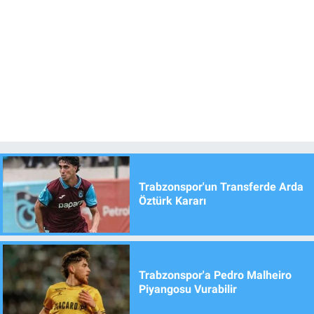
Trabzonspor'un Transferde Arda
Öztürk Kararı
Trabzonspor'a Pedro Malheiro
Piyangosu Vurabilir