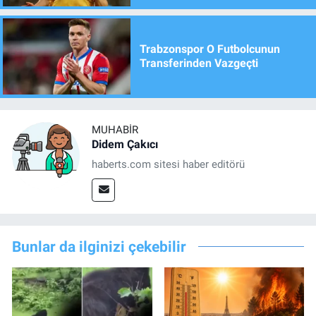
Trabzonspor O Futbolcunun
Transferinden Vazgeçti
MUHABIR
Didem Çakıcı
haberts.com sitesi haber editörü
Bunlar da ilginizi çekebilir