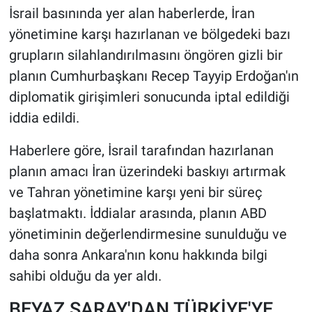
İsrail basınında yer alan haberlerde, İran
HABERDE İNSAN
yönetimine karşı hazırlanan ve bölgedeki bazı
grupların silahlandırılmasını öngören gizli bir
POLİTİKA
planın Cumhurbaşkanı Recep Tayyip Erdoğan'ın
diplomatik girişimleri sonucunda iptal edildiği
SPOR
iddia edildi.
MAGAZİN
Haberlere göre, İsrail tarafından hazırlanan
planın amacı İran üzerindeki baskıyı artırmak
Bilim, Teknoloji
ve Tahran yönetimine karşı yeni bir süreç
başlatmaktı. İddialar arasında, planın ABD
yönetiminin değerlendirmesine sunulduğu ve
daha sonra Ankara'nın konu hakkında bilgi
sahibi olduğu da yer aldı.
BEYAZ SARAY'DAN TÜRKİYE'YE