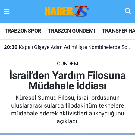
TRABZONSPOR
Hava Durumu
TRABZONSPOR
TRABZON GUNDEMI
TRANSFER HA
TRABZON GUNDEMI
Trafik Durumu
20:30
Kapalı Gişeye Adım Adım! İşte Kombinelerde Son Durum
GÜNDEM
Süper Lig Puan Durumu ve Fikstür
GÜNDEM
TRANSFER HABERLERI
Tüm Manşetler
İsrail’den Yardım Filosuna
Müdahale İddiası
KULİS MEYDANI
Son Dakika Haberleri
Küresel Sumud Filosu, İsrail ordusunun
1461 TRABZON
Haber Arşivi
uluslararası sularda filodaki tüm teknelere
müdahale ederek aktivistleri alıkoyduğunu
FUTBOL
açıkladı.
ALT LIGLER