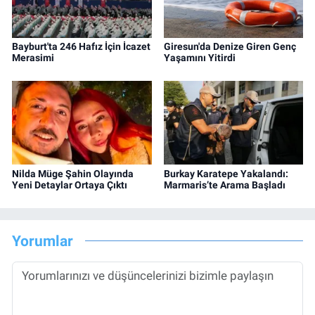
Bayburt'ta 246 Hafız İçin İcazet
Giresun'da Denize Giren Genç
Merasimi
Yaşamını Yitirdi
Nilda Müge Şahin Olayında
Burkay Karatepe Yakalandı:
Yeni Detaylar Ortaya Çıktı
Marmaris’te Arama Başladı
Yorumlar