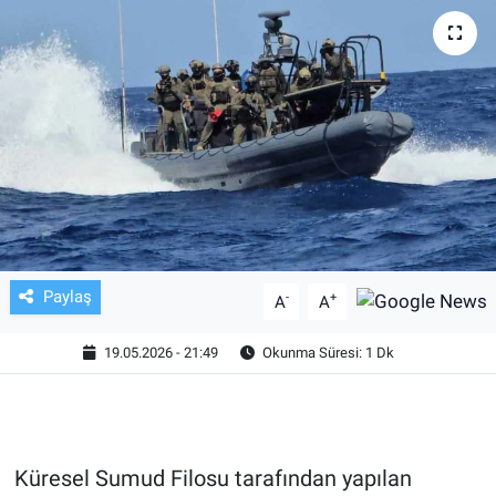
TV VE SİNEMA
BASKETBOL
SAĞLIK
GENEL
KÜLTÜR SANAT
Paylaş
-
+
A
A
ASAYİŞ
19.05.2026 - 21:49
Okunma Süresi: 1 Dk
EKONOMİ
EĞİTİM
Küresel Sumud Filosu tarafından yapılan
ÇEVRE