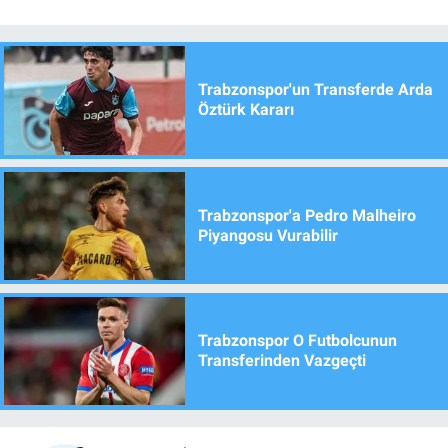
Trabzonspor'un Transferde Arda
Öztürk Kararı
Trabzonspor'a Pedro Malheiro
Piyangosu Vurabilir
Trabzonspor O Futbolcunun
Transferinden Vazgeçti