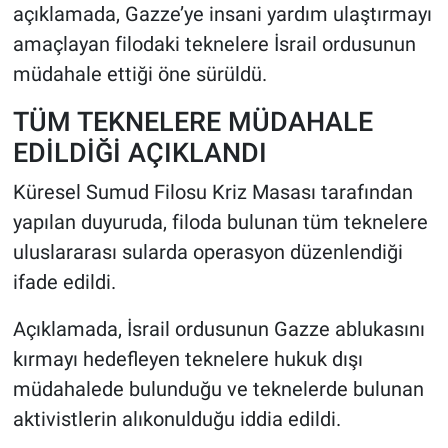
açıklamada, Gazze’ye insani yardım ulaştırmayı
amaçlayan filodaki teknelere İsrail ordusunun
HABERDE İNSAN
müdahale ettiği öne sürüldü.
POLİTİKA
TÜM TEKNELERE MÜDAHALE
EDİLDİĞİ AÇIKLANDI
SPOR
Küresel Sumud Filosu Kriz Masası tarafından
MAGAZİN
yapılan duyuruda, filoda bulunan tüm teknelere
uluslararası sularda operasyon düzenlendiği
Bilim, Teknoloji
ifade edildi.
Açıklamada, İsrail ordusunun Gazze ablukasını
kırmayı hedefleyen teknelere hukuk dışı
müdahalede bulunduğu ve teknelerde bulunan
aktivistlerin alıkonulduğu iddia edildi.