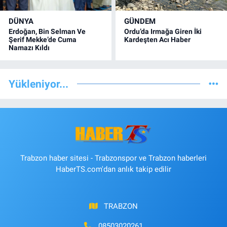
DÜNYA
GÜNDEM
Erdoğan, Bin Selman Ve
Ordu’da Irmağa Giren İki
Şerif Mekke’de Cuma
Kardeşten Acı Haber
Namazı Kıldı
Yükleniyor...
Trabzon haber sitesi - Trabzonspor ve Trabzon haberleri
HaberTS.com'dan anlık takip edilir
TRABZON
08503020261