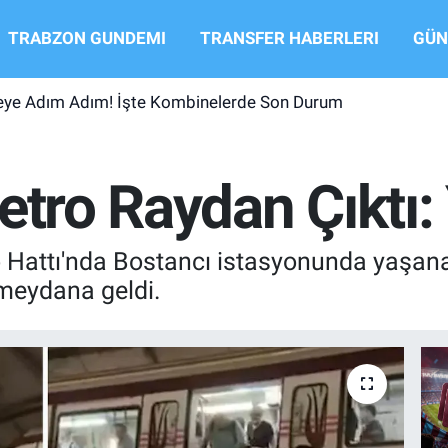
TRABZON GUNDEMI
TRANSFER HABERLERI
GÜN
şeye Adım Adım! İşte Kombinelerde Son Durum
etro Raydan Çıktı: 
Hattı'nda Bostancı istasyonunda yaşanan
meydana geldi.