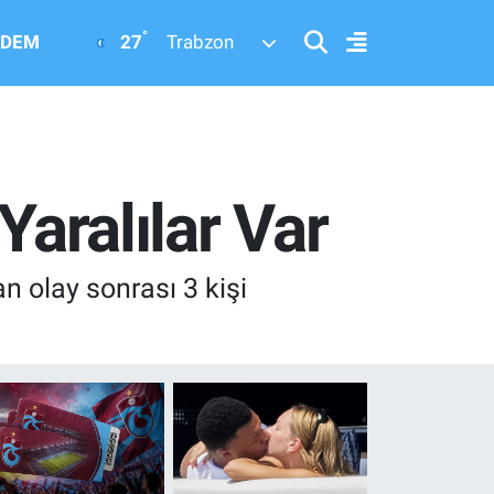
°
27
DEM
Trabzon
Yaralılar Var
 olay sonrası 3 kişi