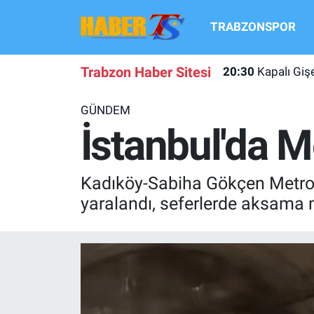
TRABZONSPOR
TRABZONSPOR
Hava Durumu
Trabzon Haber Sitesi
20:30
Kapalı Gi
TRABZON GUNDEMI
Trafik Durumu
GÜNDEM
GÜNDEM
Süper Lig Puan Durumu ve Fikstür
İstanbul'da M
TRANSFER HABERLERI
Tüm Manşetler
Kadıköy-Sabiha Gökçen Metro 
KULİS MEYDANI
Son Dakika Haberleri
yaralandı, seferlerde aksama 
1461 TRABZON
Haber Arşivi
FUTBOL
ALT LIGLER