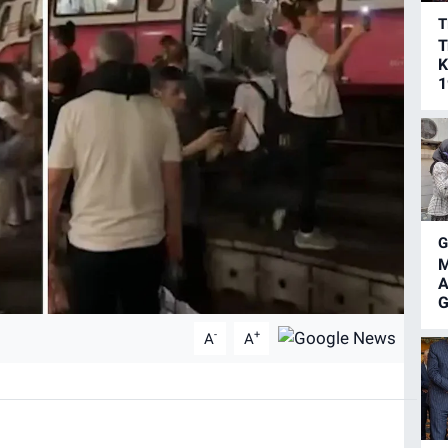
T
T
K
1
M
A
G
-
+
A
A