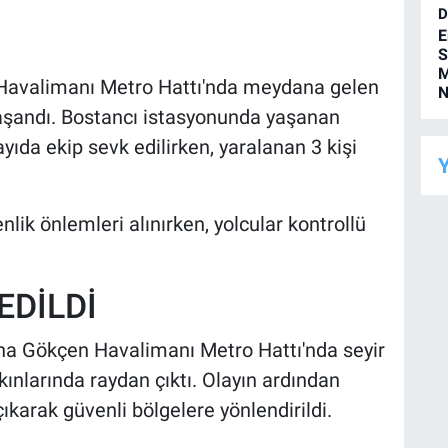
D
E
S
M
 Havalimanı Metro Hattı'nda meydana gelen
N
aşandı. Bostancı istasyonunda yaşanan
ıda ekip sevk edilirken, yaralanan 3 kişi
Y
lik önlemleri alınırken, yolcular kontrollü
EDİLDİ
biha Gökçen Havalimanı Metro Hattı'nda seyir
kınlarında raydan çıktı. Olayın ardından
ıkarak güvenli bölgelere yönlendirildi.