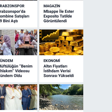
RABZONSPOR
MAGAZİN
rabzonspor’da
Mbappe İle Ester
ombine Satışları
Exposito Tatilde
9 Bini Aştı
Görüntülendi
GÜNDEM
EKONOMİ
üftülüğün “Benim
Altın Fiyatları
hlakım” Videosu
İstihdam Verisi
ündem Oldu
Sonrası Yükseldi