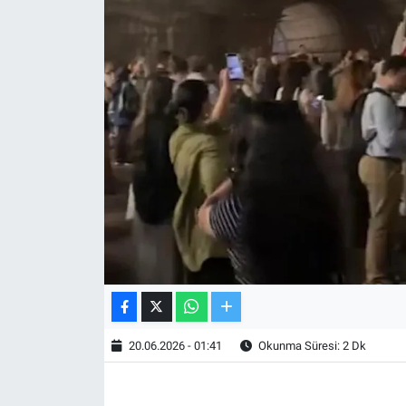
TV VE SİNEMA
BASKETBOL
SAĞLIK
GENEL
KÜLTÜR SANAT
ASAYİŞ
EKONOMİ
20.06.2026 - 01:41
Okunma Süresi: 2 Dk
EĞİTİM
ÇEVRE