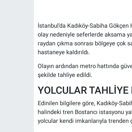
HABERDE İNSAN
İstanbul'da Kadıköy-Sabiha Gökçen
POLİTİKA
olay nedeniyle seferlerde aksama y
raydan çıkma sonrası bölgeye çok say
SPOR
hastaneye kaldırıldı.
MAGAZİN
Olayın ardından metro hattında güven
Bilim, Teknoloji
şekilde tahliye edildi.
YOLCULAR TAHLİYE 
Edinilen bilgilere göre, Kadıköy-Sa
halindeki tren Bostancı istasyonu ya
yolcular kendi imkanlarıyla trenden ç