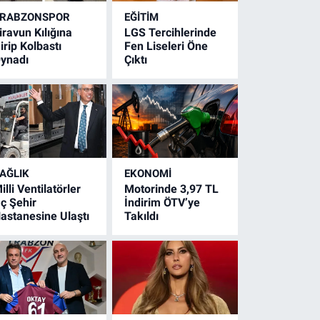
RABZONSPOR
EĞİTİM
iravun Kılığına
LGS Tercihlerinde
irip Kolbastı
Fen Liseleri Öne
ynadı
Çıktı
AĞLIK
EKONOMİ
illi Ventilatörler
Motorinde 3,97 TL
ç Şehir
İndirim ÖTV’ye
astanesine Ulaştı
Takıldı