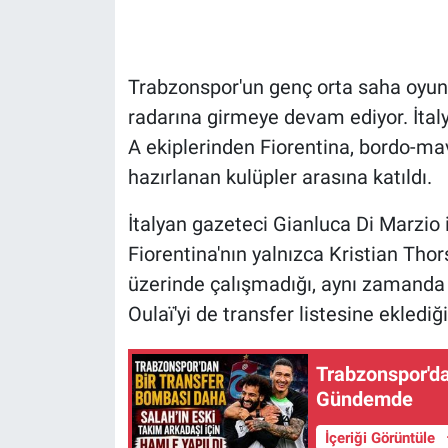
HABERDE İNSAN
Trabzonspor'un genç orta saha oyunc
POLİTİKA
radarına girmeye devam ediyor. İtal
A ekiplerinden Fiorentina, bordo-mavi
SPOR
hazırlanan kulüpler arasına katıldı.
MAGAZİN
İtalyan gazeteci Gianluca Di Marzio
Bilim, Teknoloji
Fiorentina'nın yalnızca Kristian Tho
üzerinde çalışmadığı, aynı zamanda
Oulaï'yi de transfer listesine eklediği 
Trabzonspor'da
Gündemde
İçeriği Görüntüle