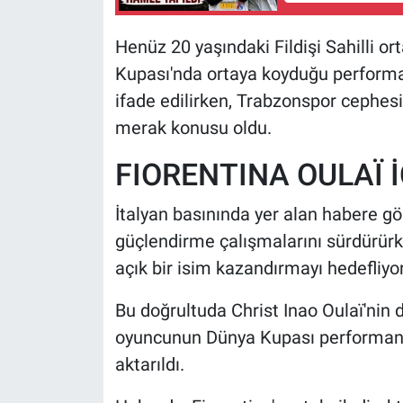
Henüz 20 yaşındaki Fildişi Sahilli 
Kupası'nda ortaya koyduğu performan
ifade edilirken, Trabzonspor cephesin
merak konusu oldu.
FIORENTINA OULAÏ İ
İtalyan basınında yer alan habere g
güçlendirme çalışmalarını sürdürür
açık bir isim kazandırmayı hedefliyor
Bu doğrultuda Christ Inao Oulaï'nin de
oyuncunun Dünya Kupası performansı
aktarıldı.