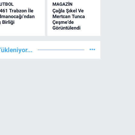
UTBOL
MAGAZİN
461 Trabzon İle
Çağla Şıkel Ve
dmanocağı’ndan
Mertcan Tunca
ş Birliği
Çeşme’de
Görüntülendi
ükleniyor...