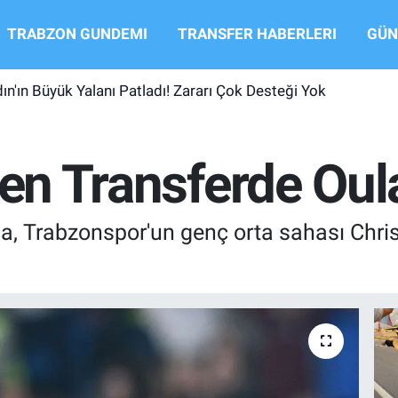
TRABZON GUNDEMI
TRANSFER HABERLERI
GÜN
ın'ın Büyük Yalanı Patladı! Zararı Çok Desteği Yok
den Transferde Oul
na, Trabzonspor'un genç orta sahası Christ