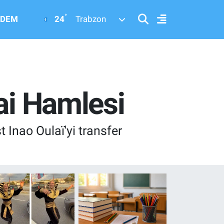
°
24
DEM
Trabzon
ai Hamlesi
 Inao Oulaï'yi transfer