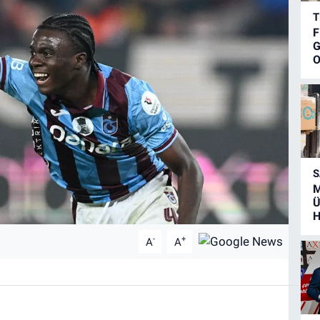
T
F
G
O
S
M
Ü
H
-
+
A
A