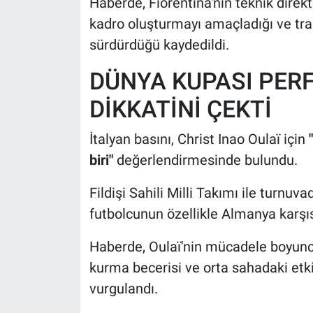
Haberde, Fiorentina'nın teknik direk
kadro oluşturmayı amaçladığı ve tra
sürdürdüğü kaydedildi.
DÜNYA KUPASI PER
DİKKATİNİ ÇEKTİ
İtalyan basını, Christ Inao Oulaï için
biri"
değerlendirmesinde bulundu.
Fildişi Sahili Milli Takımı ile turnu
futbolcunun özellikle Almanya karşısı
Haberde, Oulaï'nin mücadele boyunc
kurma becerisi ve orta sahadaki etkinl
vurgulandı.