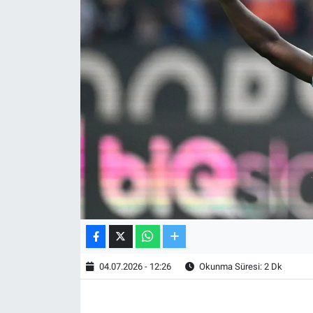
TV VE SİNEMA
BASKETBOL
SAĞLIK
GENEL
KÜLTÜR SANAT
ASAYİŞ
EKONOMİ
04.07.2026 - 12:26
Okunma Süresi: 2 Dk
EĞİTİM
ÇEVRE