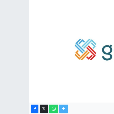
TV VE SİNEMA
BASKETBOL
SAĞLIK
GENEL
KÜLTÜR SANAT
ASAYİŞ
EKONOMİ
EĞİTİM
ÇEVRE