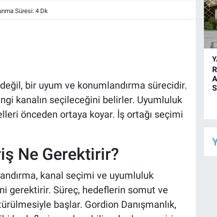
nma Süresi: 4 Dk
R
A
ı değil, bir uyum ve konumlandırma sürecidir.
S
gi kanalın seçileceğini belirler. Uyumluluk
lleri önceden ortaya koyar. İş ortağı seçimi
Y
iş Ne Gerektirir?
landırma, kanal seçimi ve uyumluluk
i gerektirir. Süreç, hedeflerin somut ve
türülmesiyle başlar. Gordion Danışmanlık,