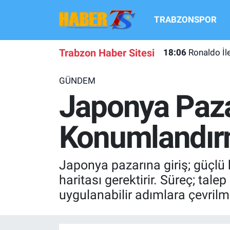
TRABZONSPOR
TRABZONSPOR
Hava Durumu
Trabzon Haber Sitesi
18:06
Ronaldo İl
TRABZON GUNDEMI
Trafik Durumu
GÜNDEM
GÜNDEM
Süper Lig Puan Durumu ve Fikstür
Japonya Pazar
TRANSFER HABERLERI
Tüm Manşetler
Konumlandır
KULİS MEYDANI
Son Dakika Haberleri
Japonya pazarına giriş; güçlü 
1461 TRABZON
Haber Arşivi
haritası gerektirir. Süreç; tale
uygulanabilir adımlara çevrilmes
FUTBOL
ALT LIGLER