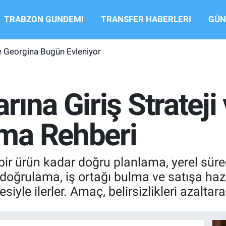
TRABZON GUNDEMI
TRANSFER HABERLERI
GÜN
e Georgina Bugün Evleniyor
ına Giriş Strateji
ma Rehberi
bir ürün kadar doğru planlama, yerel süre
p doğrulama, iş ortağı bulma ve satışa hazı
iyle ilerler. Amaç, belirsizlikleri azaltarak