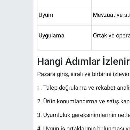
Uyum
Mevzuat ve st
Uygulama
Ortak ve oper
Hangi Adımlar İzleni
Pazara giriş, sıralı ve birbirini izley
1. Talep doğrulama ve rekabet anali
2. Ürün konumlandırma ve satış kana
3. Uyumluluk gereksinimlerinin netle
4. Uygun iş ortaklarının bulunması v