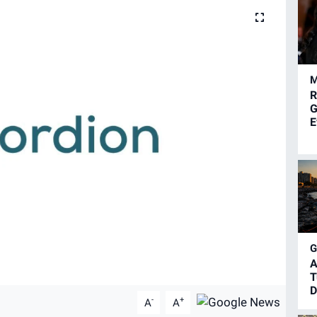
M
R
G
E
A
T
D
-
+
A
A