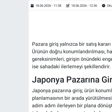
18.06.2026 - 11:38
18.06.2026 - 12:36
Oku
HABERDE İNSAN
POLİTİKA
SPOR
Pazara giriş yalnızca bir satış karar
MAGAZİN
Ürünün doğru konumlandırılması, han
gereksinimleri, girişin önündeki enge
Bilim, Teknoloji
ise sahadaki ilerlemeyi şekillendirir.
Japonya Pazarına Gir
Japonya pazarına giriş; ürün konum
planlamasının bir arada yürütülmesin
adım adım ilerleyen bir plana dönüş