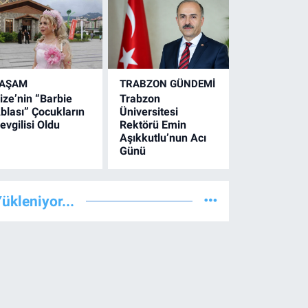
YAŞAM
TRABZON GÜNDEMİ
ize’nin “Barbie
Trabzon
blası” Çocukların
Üniversitesi
evgilisi Oldu
Rektörü Emin
Aşıkkutlu’nun Acı
Günü
ükleniyor...