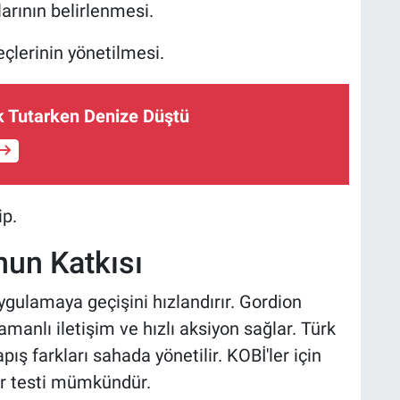
rının belirlenmesi.
çlerinin yönetilmesi.
ık Tutarken Denize Düştü
ip.
un Katkısı
gulamaya geçişini hızlandırır. Gordion
manlı iletişim ve hızlı aksiyon sağlar. Türk
apış farkları sahada yönetilir. KOBİ'ler için
r testi mümkündür.