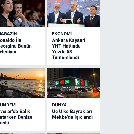
AGAZİN
EKONOMİ
onaldo İle
Ankara Kayseri
eorgina Bugün
YHT Hattında
vleniyor
Yüzde 53
Tamamlandı
GÜNDEM
DÜNYA
vcılar’da Balık
Üç Ülke Bayrakları
utarken Denize
Mekke'de Işıklandı
üştü