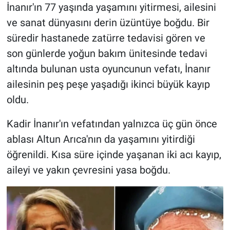
İnanır'ın 77 yaşında yaşamını yitirmesi, ailesini
ve sanat dünyasını derin üzüntüye boğdu. Bir
HABERDE İNSAN
süredir hastanede zatürre tedavisi gören ve
POLİTİKA
son günlerde yoğun bakım ünitesinde tedavi
altında bulunan usta oyuncunun vefatı, İnanır
SPOR
ailesinin peş peşe yaşadığı ikinci büyük kayıp
oldu.
MAGAZİN
Kadir İnanır'ın vefatından yalnızca üç gün önce
Bilim, Teknoloji
ablası Altun Arıca'nın da yaşamını yitirdiği
öğrenildi. Kısa süre içinde yaşanan iki acı kayıp,
aileyi ve yakın çevresini yasa boğdu.