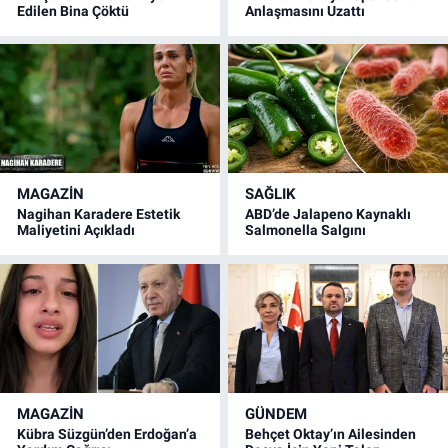
Edilen Bina Çöktü
Anlaşmasını Uzattı
MAGAZİN
SAĞLIK
Nagihan Karadere Estetik
ABD’de Jalapeno Kaynaklı
Maliyetini Açıkladı
Salmonella Salgını
MAGAZİN
GÜNDEM
Kübra Süzgün’den Erdoğan’a
Behçet Oktay’ın Ailesinden