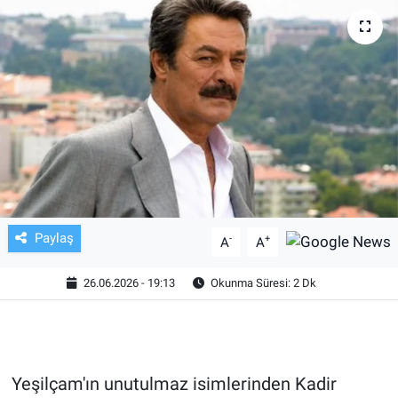
TV VE SİNEMA
BASKETBOL
SAĞLIK
GENEL
KÜLTÜR SANAT
Paylaş
-
+
A
A
ASAYİŞ
26.06.2026 - 19:13
Okunma Süresi: 2 Dk
EKONOMİ
EĞİTİM
Yeşilçam'ın unutulmaz isimlerinden Kadir
ÇEVRE