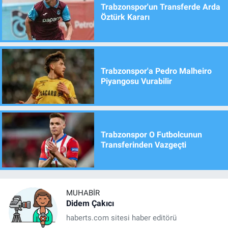
Trabzonspor'un Transferde Arda
Öztürk Kararı
Trabzonspor'a Pedro Malheiro
Piyangosu Vurabilir
Trabzonspor O Futbolcunun
Transferinden Vazgeçti
MUHABIR
Didem Çakıcı
haberts.com sitesi haber editörü