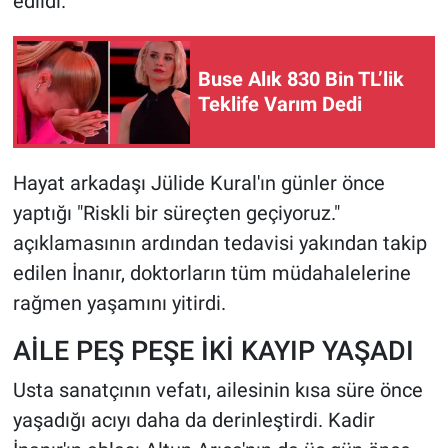
edildi.
Buse Alık 830 Bin TL’lik
Teklife Varım Dedi
Hayat arkadaşı Jülide Kural'ın günler önce
yaptığı "Riskli bir süreçten geçiyoruz."
açıklamasının ardından tedavisi yakından takip
edilen İnanır, doktorların tüm müdahalelerine
rağmen yaşamını yitirdi.
AİLE PEŞ PEŞE İKİ KAYIP YAŞADI
Usta sanatçının vefatı, ailesinin kısa süre önce
yaşadığı acıyı daha da derinleştirdi. Kadir