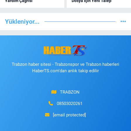
Yardım Çağrısı
Dosya İçin Yeni Talep
Yükleniyor...
Trabzon haber sitesi - Trabzonspor ve Trabzon haberleri
HaberTS.com'dan anlık takip edilir
TRABZON
08503020261
[email protected]