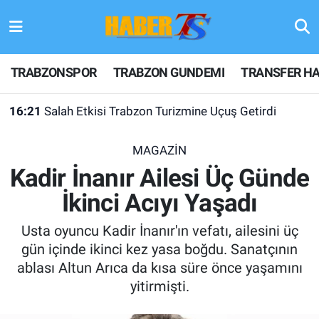
TRABZONSPOR
Hava Durumu
TRABZONSPOR
TRABZON GUNDEMI
TRANSFER HA
TRABZON GUNDEMI
Trafik Durumu
16:21
Salah Etkisi Trabzon Turizmine Uçuş Getirdi
GÜNDEM
Süper Lig Puan Durumu ve Fikstür
MAGAZİN
TRANSFER HABERLERI
Tüm Manşetler
Kadir İnanır Ailesi Üç Günde
İkinci Acıyı Yaşadı
KULİS MEYDANI
Son Dakika Haberleri
Usta oyuncu Kadir İnanır'ın vefatı, ailesini üç
1461 TRABZON
Haber Arşivi
gün içinde ikinci kez yasa boğdu. Sanatçının
ablası Altun Arıca da kısa süre önce yaşamını
FUTBOL
yitirmişti.
ALT LIGLER