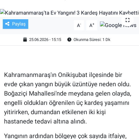
TV VE SİNEMA
Paylaş
-
+
A
A
BASKETBOL
25.06.2026 - 15:15
Okunma Süresi: 1 Dk
SAĞLIK
GENEL
Kahramanmaraş'ın Onikişubat ilçesinde bir
KÜLTÜR SANAT
evde çıkan yangın büyük üzüntüye neden oldu.
ASAYİŞ
Boğaziçi Mahallesi'nde meydana gelen olayda,
engelli oldukları öğrenilen üç kardeş yaşamını
EKONOMİ
yitirirken, dumandan etkilenen iki kişi
hastanede tedavi altına alındı.
EĞİTİM
Yangının ardından bölgeye çok sayıda itfaiye,
ÇEVRE