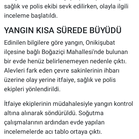
sağlık ve polis ekibi sevk edilirken, olayla ilgili
HABERDE İNSAN
inceleme başlatıldı.
YANGIN KISA SÜREDE BÜYÜDÜ
POLİTİKA
Edinilen bilgilere göre yangın, Onikişubat
SPOR
ilçesine bağlı Boğaziçi Mahallesi'nde bulunan
bir evde henüz belirlenemeyen nedenle çıktı.
MAGAZİN
Alevleri fark eden çevre sakinlerinin ihbarı
Bilim, Teknoloji
üzerine olay yerine itfaiye, sağlık ve polis
ekipleri yönlendirildi.
İtfaiye ekiplerinin müdahalesiyle yangın kontrol
altına alınarak söndürüldü. Soğutma
çalışmalarının ardından evde yapılan
incelemelerde acı tablo ortaya çıktı.