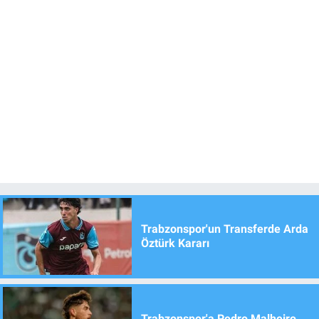
Trabzonspor'un Transferde Arda
Öztürk Kararı
Trabzonspor'a Pedro Malheiro