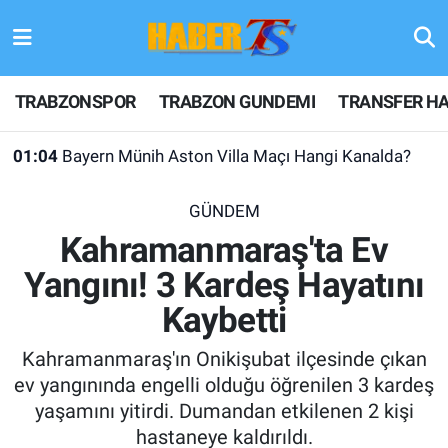
TRABZONSPOR
Hava Durumu
TRABZONSPOR
TRABZON GUNDEMI
TRANSFER HA
TRABZON GUNDEMI
Trafik Durumu
01:04
Bayern Münih Aston Villa Maçı Hangi Kanalda?
GÜNDEM
Süper Lig Puan Durumu ve Fikstür
GÜNDEM
TRANSFER HABERLERI
Tüm Manşetler
Kahramanmaraş'ta Ev
Yangını! 3 Kardeş Hayatını
KULİS MEYDANI
Son Dakika Haberleri
Kaybetti
1461 TRABZON
Haber Arşivi
Kahramanmaraş'ın Onikişubat ilçesinde çıkan
FUTBOL
ev yangınında engelli olduğu öğrenilen 3 kardeş
yaşamını yitirdi. Dumandan etkilenen 2 kişi
ALT LIGLER
hastaneye kaldırıldı.