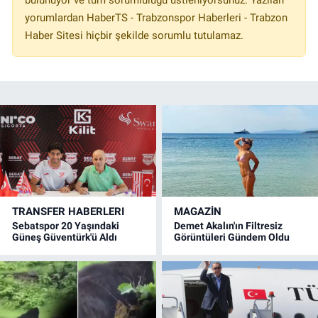
bulunuyor ve tüm sorumluluğu üstleniyorsunuz. Yazılan
yorumlardan HaberTS - Trabzonspor Haberleri - Trabzon
Haber Sitesi hiçbir şekilde sorumlu tutulamaz.
TRANSFER HABERLERI
MAGAZİN
Sebatspor 20 Yaşındaki
Demet Akalın'ın Filtresiz
Güneş Güventürk'ü Aldı
Görüntüleri Gündem Oldu