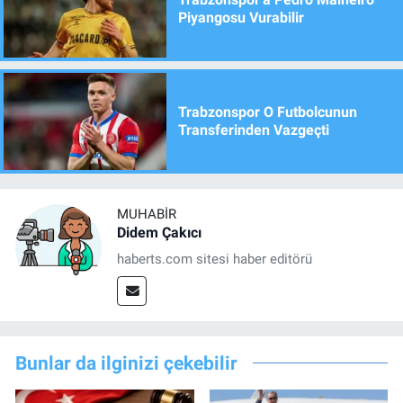
Piyangosu Vurabilir
Trabzonspor O Futbolcunun
Transferinden Vazgeçti
MUHABIR
Didem Çakıcı
haberts.com sitesi haber editörü
Bunlar da ilginizi çekebilir