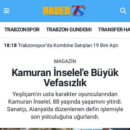
TRABZONSPOR
Hava Durumu
TRABZONSPOR
TRABZON GUNDEMI
TRANSFER HA
TRABZON GUNDEMI
Trafik Durumu
18:18
Trabzonspor’da Kombine Satışları 19 Bini Aştı
GÜNDEM
Süper Lig Puan Durumu ve Fikstür
MAGAZİN
TRANSFER HABERLERI
Tüm Manşetler
Kamuran İnselel'e Büyük
Vefasızlık
KULİS MEYDANI
Son Dakika Haberleri
Yeşilçam'ın usta karakter oyuncularından
1461 TRABZON
Haber Arşivi
Kamuran İnselel, 88 yaşında yaşamını yitirdi.
Sanatçı, Alanya'da düzenlenen defin işlemiyle
FUTBOL
son yolculuğuna uğurlandı.
ALT LIGLER