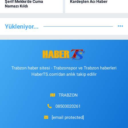
Şerif Mekke’de Cuma
Kardeşten Acı Haber
Namazı Kıldı
Yükleniyor...
Trabzon haber sitesi - Trabzonspor ve Trabzon haberleri
HaberTS.com'dan anlık takip edilir
TRABZON
08503020261
[email protected]