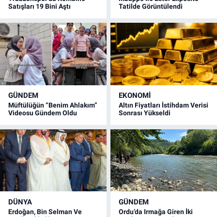
Satışları 19 Bini Aştı
Tatilde Görüntülendi
GÜNDEM
EKONOMİ
Müftülüğün “Benim Ahlakım”
Altın Fiyatları İstihdam Verisi
Videosu Gündem Oldu
Sonrası Yükseldi
DÜNYA
GÜNDEM
Erdoğan, Bin Selman Ve
Ordu’da Irmağa Giren İki