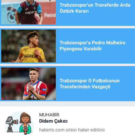
Trabzonspor'un Transferde Arda
Öztürk Kararı
Trabzonspor'a Pedro Malheiro
Piyangosu Vurabilir
Trabzonspor O Futbolcunun
Transferinden Vazgeçti
MUHABIR
Didem Çakıcı
haberts.com sitesi haber editörü