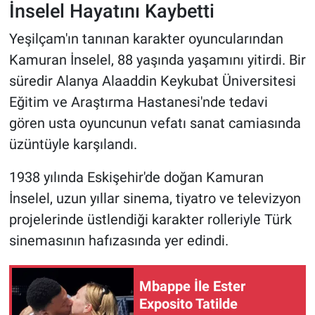
İnselel Hayatını Kaybetti
HABERDE İNSAN
Yeşilçam'ın tanınan karakter oyuncularından
Kamuran İnselel, 88 yaşında yaşamını yitirdi. Bir
POLİTİKA
süredir Alanya Alaaddin Keykubat Üniversitesi
Eğitim ve Araştırma Hastanesi'nde tedavi
SPOR
gören usta oyuncunun vefatı sanat camiasında
MAGAZİN
üzüntüyle karşılandı.
1938 yılında Eskişehir'de doğan Kamuran
Bilim, Teknoloji
İnselel, uzun yıllar sinema, tiyatro ve televizyon
projelerinde üstlendiği karakter rolleriyle Türk
sinemasının hafızasında yer edindi.
Mbappe İle Ester
Exposito Tatilde