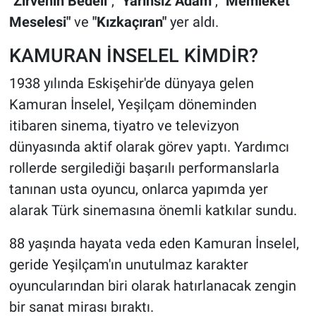
"Zirvenin Bedeli"
,
"Yarınsız Adam"
,
"Memleket
Meselesi"
ve
"Kızkaçıran"
yer aldı.
KAMURAN İNSELEL KİMDİR?
1938 yılında Eskişehir'de dünyaya gelen
Kamuran İnselel, Yeşilçam döneminden
itibaren sinema, tiyatro ve televizyon
dünyasında aktif olarak görev yaptı. Yardımcı
rollerde sergilediği başarılı performanslarla
tanınan usta oyuncu, onlarca yapımda yer
alarak Türk sinemasına önemli katkılar sundu.
88 yaşında hayata veda eden Kamuran İnselel,
geride Yeşilçam'ın unutulmaz karakter
oyuncularından biri olarak hatırlanacak zengin
bir sanat mirası bıraktı.