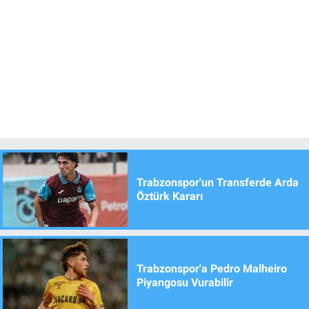
Trabzonspor'un Transferde Arda
Öztürk Kararı
Trabzonspor'a Pedro Malheiro
Piyangosu Vurabilir