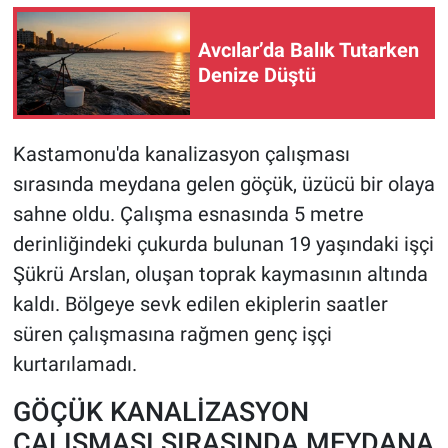
HABERDE İNSAN
Avcılar’da Balık Tutarken
Denize Düştü
POLİTİKA
SPOR
Kastamonu'da kanalizasyon çalışması
sırasında meydana gelen göçük, üzücü bir olaya
MAGAZİN
sahne oldu. Çalışma esnasında 5 metre
derinliğindeki çukurda bulunan 19 yaşındaki işçi
Bilim, Teknoloji
Şükrü Arslan, oluşan toprak kaymasının altında
kaldı. Bölgeye sevk edilen ekiplerin saatler
süren çalışmasına rağmen genç işçi
kurtarılamadı.
GÖÇÜK KANALİZASYON
ÇALIŞMASI SIRASINDA MEYDANA