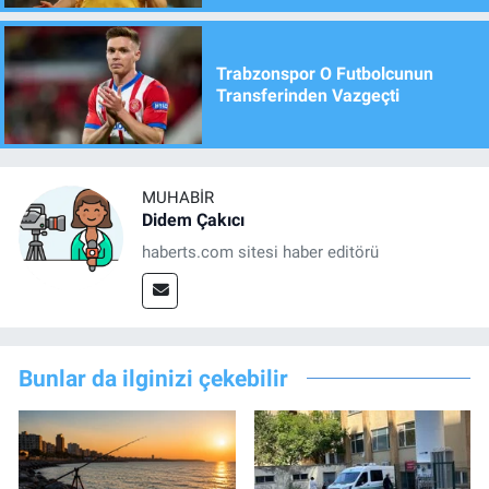
Trabzonspor O Futbolcunun
Transferinden Vazgeçti
MUHABIR
Didem Çakıcı
haberts.com sitesi haber editörü
Bunlar da ilginizi çekebilir