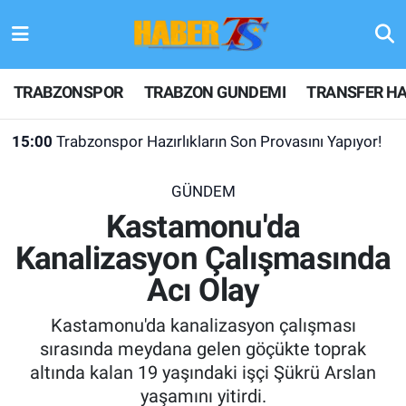
TRABZONSPOR
Hava Durumu
TRABZONSPOR
TRABZON GUNDEMI
TRANSFER HA
TRABZON GUNDEMI
Trafik Durumu
15:00
Trabzonspor Hazırlıkların Son Provasını Yapıyor!
GÜNDEM
Süper Lig Puan Durumu ve Fikstür
GÜNDEM
TRANSFER HABERLERI
Tüm Manşetler
Kastamonu'da
Kanalizasyon Çalışmasında
KULİS MEYDANI
Son Dakika Haberleri
Acı Olay
1461 TRABZON
Haber Arşivi
Kastamonu'da kanalizasyon çalışması
FUTBOL
sırasında meydana gelen göçükte toprak
altında kalan 19 yaşındaki işçi Şükrü Arslan
ALT LIGLER
yaşamını yitirdi.