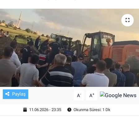
TV VE SİNEMA
BASKETBOL
SAĞLIK
GENEL
KÜLTÜR SANAT
ASAYİŞ
Paylaş
-
+
A
A
EKONOMİ
11.06.2026 - 23:35
Okunma Süresi: 1 Dk
EĞİTİM
ÇEVRE