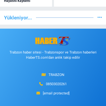
Hayatını Kaybetti
Yükleniyor...
Trabzon haber sitesi - Trabzonspor ve Trabzon haberleri
HaberTS.com'dan anlık takip edilir
TRABZON
08503020261
[email protected]