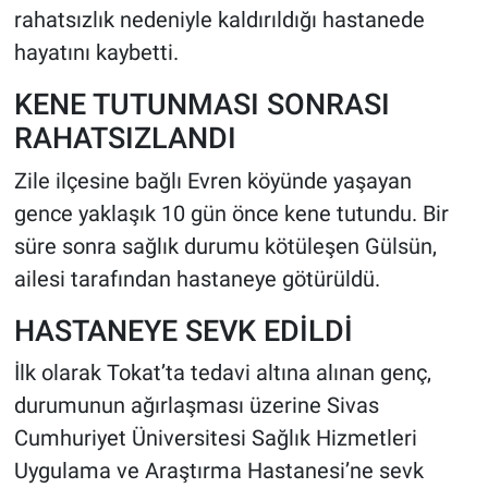
rahatsızlık nedeniyle kaldırıldığı hastanede
hayatını kaybetti.
HABERDE İNSAN
KENE TUTUNMASI SONRASI
POLİTİKA
RAHATSIZLANDI
SPOR
Zile ilçesine bağlı Evren köyünde yaşayan
gence yaklaşık 10 gün önce kene tutundu. Bir
MAGAZİN
süre sonra sağlık durumu kötüleşen Gülsün,
Bilim, Teknoloji
ailesi tarafından hastaneye götürüldü.
HASTANEYE SEVK EDİLDİ
İlk olarak Tokat’ta tedavi altına alınan genç,
durumunun ağırlaşması üzerine Sivas
Cumhuriyet Üniversitesi Sağlık Hizmetleri
Uygulama ve Araştırma Hastanesi’ne sevk