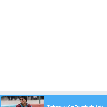
Trabzonspor'un Transferde Arda