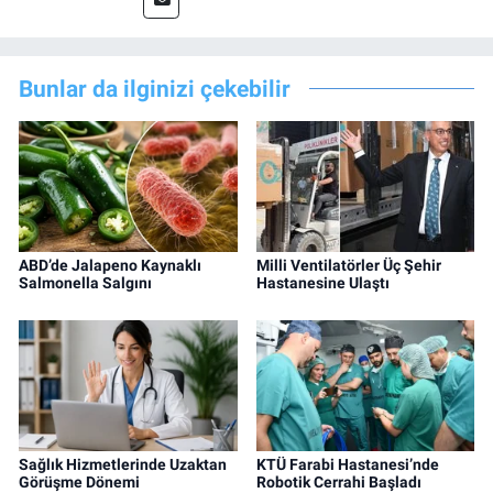
Bunlar da ilginizi çekebilir
ABD’de Jalapeno Kaynaklı
Milli Ventilatörler Üç Şehir
Salmonella Salgını
Hastanesine Ulaştı
Sağlık Hizmetlerinde Uzaktan
KTÜ Farabi Hastanesi’nde
Görüşme Dönemi
Robotik Cerrahi Başladı