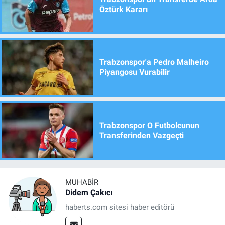
Öztürk Kararı
Trabzonspor'a Pedro Malheiro
Piyangosu Vurabilir
Trabzonspor O Futbolcunun
Transferinden Vazgeçti
MUHABIR
Didem Çakıcı
haberts.com sitesi haber editörü