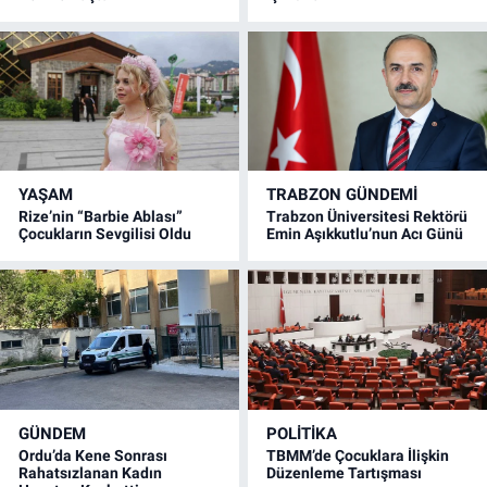
YAŞAM
TRABZON GÜNDEMİ
Rize’nin “Barbie Ablası”
Trabzon Üniversitesi Rektörü
Çocukların Sevgilisi Oldu
Emin Aşıkkutlu’nun Acı Günü
GÜNDEM
POLİTİKA
Ordu’da Kene Sonrası
TBMM’de Çocuklara İlişkin
Rahatsızlanan Kadın
Düzenleme Tartışması