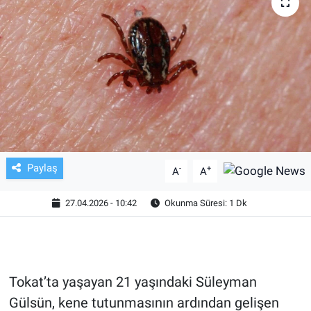
TV VE SİNEMA
BASKETBOL
SAĞLIK
GENEL
KÜLTÜR SANAT
Paylaş
-
+
A
A
ASAYİŞ
27.04.2026 - 10:42
Okunma Süresi: 1 Dk
EKONOMİ
EĞİTİM
Tokat’ta yaşayan 21 yaşındaki Süleyman
Gülsün, kene tutunmasının ardından gelişen
ÇEVRE