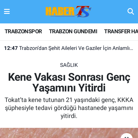
TRABZONSPOR
Hava Durumu
TRABZONSPOR
TRABZON GUNDEMI
TRANSFER HA
TRABZON GUNDEMI
Trafik Durumu
12:47
Trabzon’dan Şehit Aileleri Ve Gaziler İçin Anlamlı Çağrı
GÜNDEM
Süper Lig Puan Durumu ve Fikstür
SAĞLIK
TRANSFER HABERLERI
Tüm Manşetler
Kene Vakası Sonrası Genç
Yaşamını Yitirdi
KULİS MEYDANI
Son Dakika Haberleri
Tokat’ta kene tutunan 21 yaşındaki genç, KKKA
1461 TRABZON
Haber Arşivi
şüphesiyle tedavi gördüğü hastanede yaşamını
yitirdi.
FUTBOL
ALT LIGLER