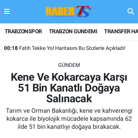
TRABZONSPOR
Hava Durumu
TRABZONSPOR
TRABZON GUNDEMI
TRANSFER HA
TRABZON GUNDEMI
Trafik Durumu
00:18
Fatih Tekke Yol Haritasını Bu Sözlerle Açıkladı!
GÜNDEM
Süper Lig Puan Durumu ve Fikstür
GÜNDEM
TRANSFER HABERLERI
Tüm Manşetler
Kene Ve Kokarcaya Karşı
51 Bin Kanatlı Doğaya
KULİS MEYDANI
Son Dakika Haberleri
Salınacak
1461 TRABZON
Haber Arşivi
Tarım ve Orman Bakanlığı, kene ve kahverengi
FUTBOL
kokarca ile biyolojik mücadele kapsamında 62
ilde 51 bin kanatlıyı doğaya bırakacak.
ALT LIGLER