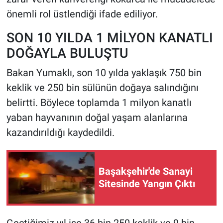
önemli rol üstlendiği ifade ediliyor.
SON 10 YILDA 1 MİLYON KANATLI
DOĞAYLA BULUŞTU
Bakan Yumaklı, son 10 yılda yaklaşık 750 bin
keklik ve 250 bin sülünün doğaya salındığını
belirtti. Böylece toplamda 1 milyon kanatlı
yaban hayvanının doğal yaşam alanlarına
kazandırıldığı kaydedildi.
Başakşehir'de Sanayi
Sitesinde Yangın Çıktı
Geçtiğimiz yıl ise 36 bin 250 keklik ve 9 bin