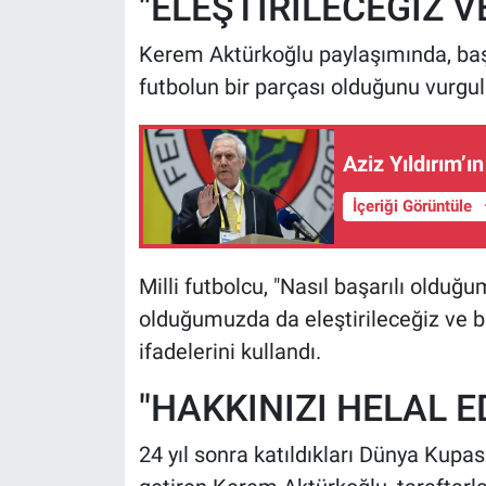
"ELEŞTİRİLECEĞİZ V
Kerem Aktürkoğlu paylaşımında, başa
futbolun bir parçası olduğunu vurgul
Aziz Yıldırım’
İçeriği Görüntüle
Milli futbolcu, "Nasıl başarılı olduğ
olduğumuzda da eleştirileceğiz ve b
ifadelerini kullandı.
"HAKKINIZI HELAL E
24 yıl sonra katıldıkları Dünya Kupas