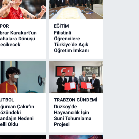
POR
EĞİTİM
brar Karakurt’un
Filistinli
ahalara Dönüşü
Öğrencilere
ecikecek
Türkiye'de Açık
Öğretim İmkanı
UTBOL
TRABZON GÜNDEMİ
ğurcan Çakır’ın
Düzköy'de
özündeki
Hayvancılık İçin
andajın Nedeni
Suni Tohumlama
elli Oldu
Projesi