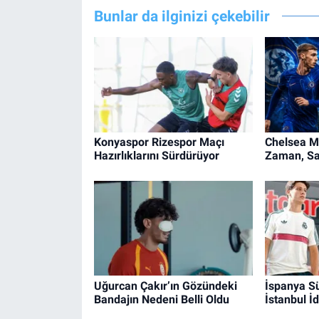
Bunlar da ilginizi çekebilir
Konyaspor Rizespor Maçı
Chelsea M
Hazırlıklarını Sürdürüyor
Zaman, Sa
Uğurcan Çakır’ın Gözündeki
İspanya Sü
Bandajın Nedeni Belli Oldu
İstanbul İd