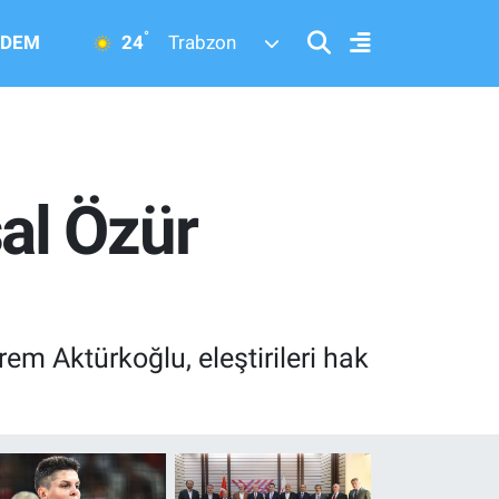
°
24
DEM
Trabzon
al Özür
em Aktürkoğlu, eleştirileri hak