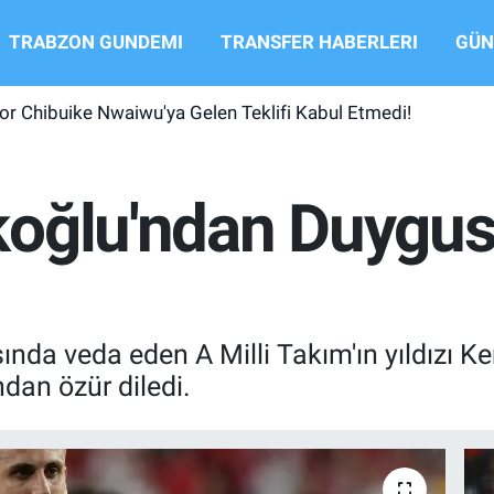
TRABZON GUNDEMI
TRANSFER HABERLERI
GÜN
r Chibuike Nwaiwu'ya Gelen Teklifi Kabul Etmedi!
oğlu'ndan Duygus
a veda eden A Milli Takım'ın yıldızı Ker
ından özür diledi.