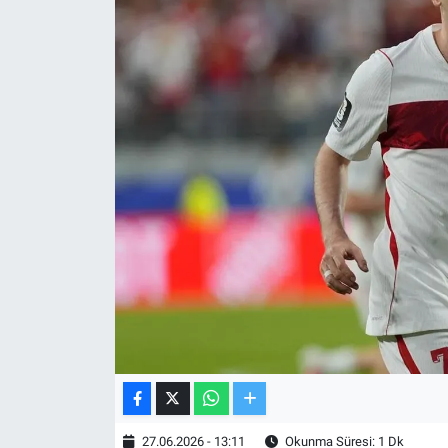
TV VE SİNEMA
BASKETBOL
SAĞLIK
GENEL
KÜLTÜR SANAT
ASAYİŞ
EKONOMİ
EĞİTİM
27.06.2026 - 13:11
Okunma Süresi: 1 Dk
ÇEVRE