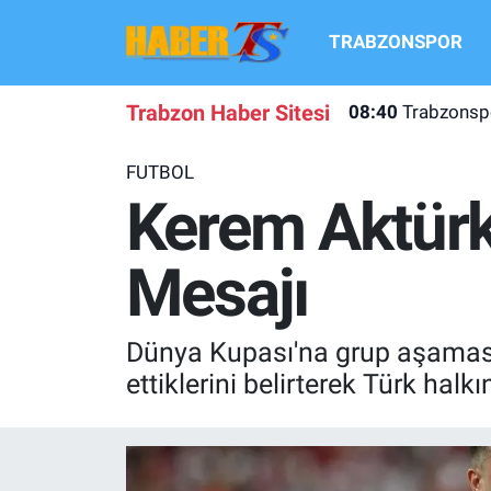
TRABZONSPOR
TRABZONSPOR
Hava Durumu
Trabzon Haber Sitesi
08:40
Trabzonspo
TRABZON GUNDEMI
Trafik Durumu
FUTBOL
GÜNDEM
Süper Lig Puan Durumu ve Fikstür
Kerem Aktürk
TRANSFER HABERLERI
Tüm Manşetler
Mesajı
KULİS MEYDANI
Son Dakika Haberleri
Dünya Kupası'na grup aşamasınd
1461 TRABZON
Haber Arşivi
ettiklerini belirterek Türk halk
FUTBOL
ALT LIGLER