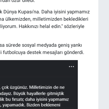
rdan özür diledi.
ştik Dünya Kupası'na. Daha iyisini yapmamız
a ülkemizden, milletimizden bekledikleri
iyorum. Hakkınızı helal edin." sözleriyle
sa sürede sosyal medyada geniş yankı
li futbolcuya destek mesajları gönderdi.