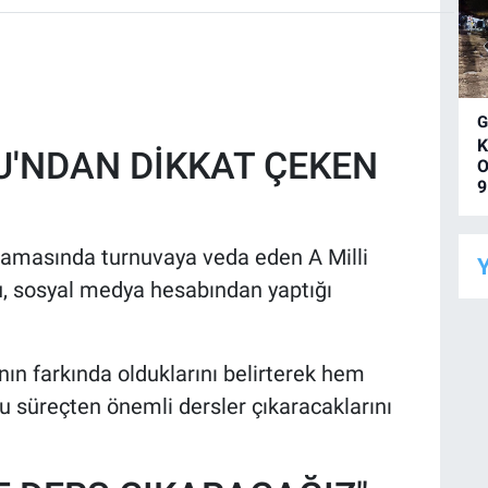
K
'NDAN DİKKAT ÇEKEN
O
9
amasında turnuvaya veda eden A Milli
Y
, sosyal medya hesabından yaptığı
ının farkında olduklarını belirterek hem
 bu süreçten önemli dersler çıkaracaklarını