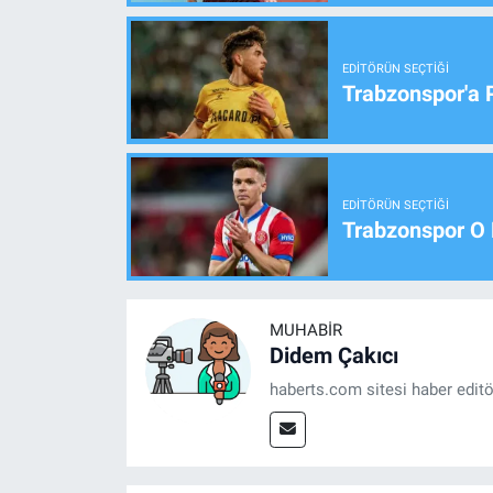
EDITÖRÜN SEÇTIĞI
Trabzonspor'a 
EDITÖRÜN SEÇTIĞI
Trabzonspor O 
MUHABIR
Didem Çakıcı
haberts.com sitesi haber edit