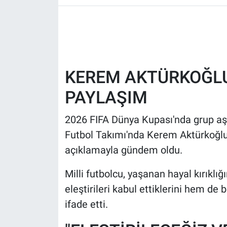
HABERDE İNSAN
POLİTİKA
KEREM AKTÜRKOĞLU
SPOR
PAYLAŞIM
MAGAZİN
2026 FIFA Dünya Kupası'nda grup aş
Bilim, Teknoloji
Futbol Takımı'nda Kerem Aktürkoğlu
açıklamayla gündem oldu.
Milli futbolcu, yaşanan hayal kırıklığ
eleştirileri kabul ettiklerini hem de
ifade etti.