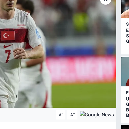
S
E
S
G
F
U
G
B
-
+
A
A
B