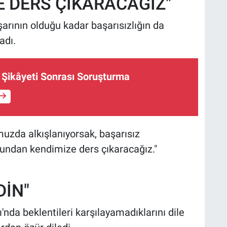
E DERS ÇIKARACAĞIZ"
rının olduğu kadar başarısızlığın da
adı.
ın Şikâyeti Sonrası Soruşturma
umuzda alkışlanıyorsak, başarısız
undan kendimize ders çıkaracağız."
DİN"
ı'nda beklentileri karşılayamadıklarını dile