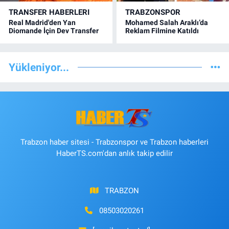
TRANSFER HABERLERI
TRABZONSPOR
Real Madrid'den Yan
Mohamed Salah Araklı’da
Diomande İçin Dev Transfer
Reklam Filmine Katıldı
Yükleniyor...
Trabzon haber sitesi - Trabzonspor ve Trabzon haberleri
HaberTS.com'dan anlık takip edilir
TRABZON
08503020261