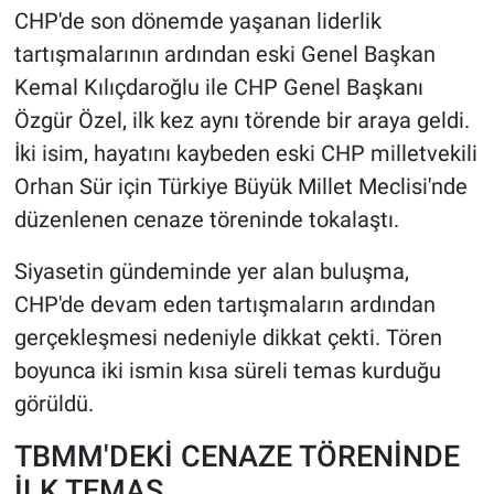
CHP'de son dönemde yaşanan liderlik
HABERDE İNSAN
tartışmalarının ardından eski Genel Başkan
Kemal Kılıçdaroğlu ile CHP Genel Başkanı
POLİTİKA
Özgür Özel, ilk kez aynı törende bir araya geldi.
İki isim, hayatını kaybeden eski CHP milletvekili
SPOR
Orhan Sür için Türkiye Büyük Millet Meclisi'nde
düzenlenen cenaze töreninde tokalaştı.
MAGAZİN
Siyasetin gündeminde yer alan buluşma,
Bilim, Teknoloji
CHP'de devam eden tartışmaların ardından
gerçekleşmesi nedeniyle dikkat çekti. Tören
boyunca iki ismin kısa süreli temas kurduğu
görüldü.
TBMM'DEKİ CENAZE TÖRENİNDE
İLK TEMAS