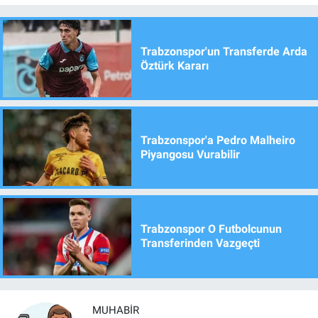
Trabzonspor'un Transferde Arda
Öztürk Kararı
Trabzonspor'a Pedro Malheiro
Piyangosu Vurabilir
Trabzonspor O Futbolcunun
Transferinden Vazgeçti
MUHABIR