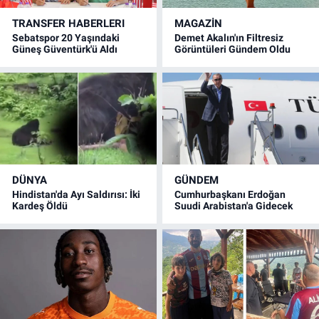
TRANSFER HABERLERI
MAGAZİN
Sebatspor 20 Yaşındaki
Demet Akalın'ın Filtresiz
Güneş Güventürk'ü Aldı
Görüntüleri Gündem Oldu
DÜNYA
GÜNDEM
Hindistan'da Ayı Saldırısı: İki
Cumhurbaşkanı Erdoğan
Kardeş Öldü
Suudi Arabistan'a Gidecek