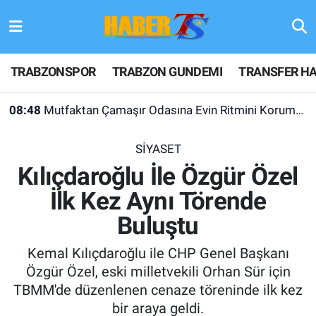
TRABZONSPOR
Hava Durumu
TRABZONSPOR
TRABZON GUNDEMI
TRANSFER HA
TRABZON GUNDEMI
Trafik Durumu
08:48
Mutfaktan Çamaşır Odasına Evin Ritmini Korumak: Liebherr Cihazlarında Dürüst Teknik Destek Deneyimi
GÜNDEM
Süper Lig Puan Durumu ve Fikstür
SİYASET
TRANSFER HABERLERI
Tüm Manşetler
Kılıçdaroğlu İle Özgür Özel
İlk Kez Aynı Törende
KULİS MEYDANI
Son Dakika Haberleri
Buluştu
1461 TRABZON
Haber Arşivi
Kemal Kılıçdaroğlu ile CHP Genel Başkanı
FUTBOL
Özgür Özel, eski milletvekili Orhan Sür için
TBMM'de düzenlenen cenaze töreninde ilk kez
ALT LIGLER
bir araya geldi.