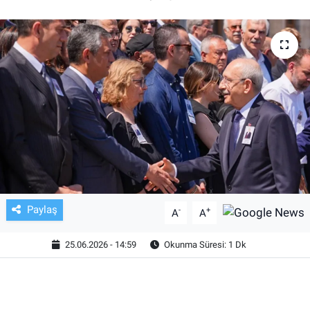
TV VE SİNEMA
BASKETBOL
SAĞLIK
GENEL
KÜLTÜR SANAT
ASAYİŞ
Paylaş
-
+
A
A
EKONOMİ
25.06.2026 - 14:59
Okunma Süresi: 1 Dk
EĞİTİM
ÇEVRE