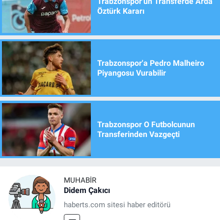
Trabzonspor'un Transferde Arda
Öztürk Kararı
Trabzonspor'a Pedro Malheiro
Piyangosu Vurabilir
Trabzonspor O Futbolcunun
Transferinden Vazgeçti
MUHABIR
Didem Çakıcı
haberts.com sitesi haber editörü