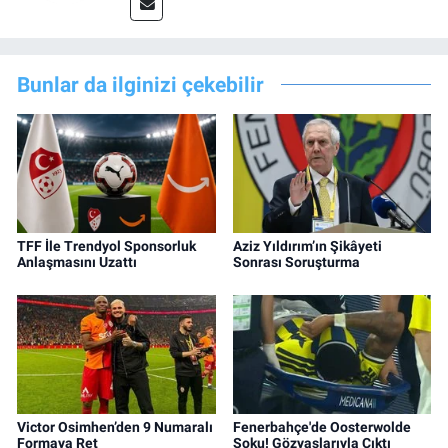
Bunlar da ilginizi çekebilir
TFF İle Trendyol Sponsorluk
Aziz Yıldırım’ın Şikâyeti
Anlaşmasını Uzattı
Sonrası Soruşturma
Victor Osimhen’den 9 Numaralı
Fenerbahçe'de Oosterwolde
Formaya Ret
Şoku! Gözyaşlarıyla Çıktı