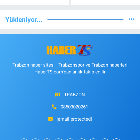
Yükleniyor...
Trabzon haber sitesi - Trabzonspor ve Trabzon haberleri
HaberTS.com'dan anlık takip edilir
TRABZON
08503020261
[email protected]