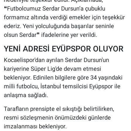
❝Futbolcumuz Serdar Dursun’a çubuklu
HABERDE İNSAN
formamız altında verdiği emekler için teşekkür
ederiz. Yeni yolculuğunda başarılar seninle
POLİTİKA
olsun Serdar❞ ifadelerine yer verildi.
SPOR
YENİ ADRESİ EYÜPSPOR OLUYOR
MAGAZİN
Kocaelispor'dan ayrılan Serdar Dursun'un
kariyerine Süper Lig'de devam etmesi
Bilim, Teknoloji
bekleniyor. Edinilen bilgilere göre 34 yaşındaki
milli futbolcu, İstanbul temsilcisi Eyüpspor ile
anlaşma sağladı.
Tarafların prensipte el sıkıştığı belirtilirken,
resmi sözleşmenin önümüzdeki günlerde
imzalanması bekleniyor.