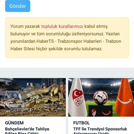
Gönder
Yorum yazarak
topluluk kurallarımızı
kabul etmiş
bulunuyor ve tüm sorumluluğu üstleniyorsunuz. Yazılan
yorumlardan HaberTS - Trabzonspor Haberleri - Trabzon
Haber Sitesi hiçbir şekilde sorumlu tutulamaz.
GÜNDEM
FUTBOL
Bahçelievler’de Tahliye
TFF İle Trendyol Sponsorluk
Edilen Bina Çöktü
Anlaşmasını Uzattı