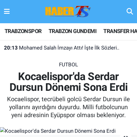
TRABZONSPOR
Hava Durumu
TRABZONSPOR
TRABZON GUNDEMI
TRANSFER HA
TRABZON GUNDEMI
Trafik Durumu
20:13
Mohamed Salah İmzayı Attı! İşte İlk Sözleri..
GÜNDEM
Süper Lig Puan Durumu ve Fikstür
FUTBOL
TRANSFER HABERLERI
Tüm Manşetler
Kocaelispor'da Serdar
Dursun Dönemi Sona Erdi
KULİS MEYDANI
Son Dakika Haberleri
Kocaelispor, tecrübeli golcü Serdar Dursun ile
1461 TRABZON
Haber Arşivi
yollarını ayırdığını duyurdu. Milli futbolcunun
yeni adresinin Eyüpspor olması bekleniyor.
FUTBOL
ALT LIGLER