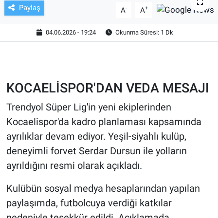
Paylaş
-
+
A
A
TV VE SİNEMA
04.06.2026 - 19:24
Okunma Süresi: 1 Dk
BASKETBOL
SAĞLIK
KOCAELİSPOR'DAN VEDA MESAJI
GENEL
Trendyol Süper Lig'in yeni ekiplerinden
KÜLTÜR SANAT
Kocaelispor'da kadro planlaması kapsamında
ayrılıklar devam ediyor. Yeşil-siyahlı kulüp,
ASAYİŞ
deneyimli forvet Serdar Dursun ile yolların
ayrıldığını resmi olarak açıkladı.
EKONOMİ
Kulübün sosyal medya hesaplarından yapılan
EĞİTİM
paylaşımda, futbolcuya verdiği katkılar
ÇEVRE
nedeniyle teşekkür edildi. Açıklamada,