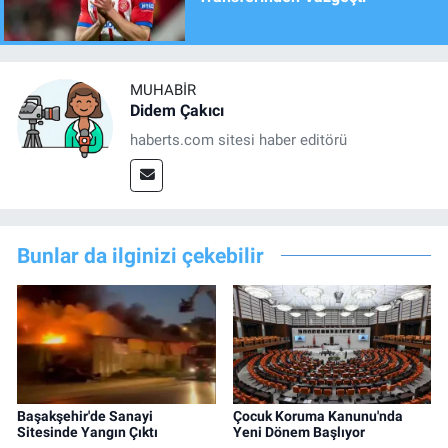
MUHABIR
Didem Çakıcı
haberts.com sitesi haber editörü
Bunlar da ilginizi çekebilir
Başakşehir'de Sanayi
Çocuk Koruma Kanunu'nda
Sitesinde Yangın Çıktı
Yeni Dönem Başlıyor