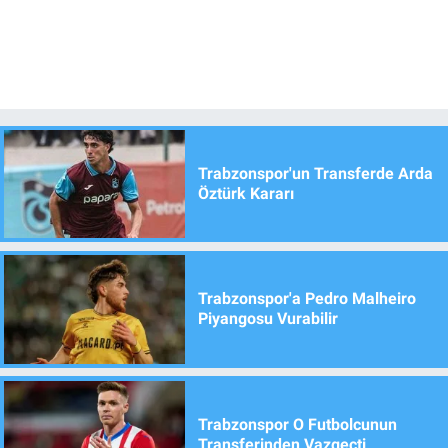
Trabzonspor'un Transferde Arda
Öztürk Kararı
Trabzonspor'a Pedro Malheiro
Piyangosu Vurabilir
Trabzonspor O Futbolcunun
Transferinden Vazgeçti