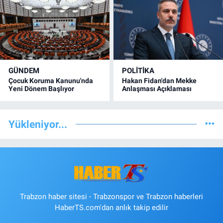
GÜNDEM
POLİTİKA
Çocuk Koruma Kanunu'nda
Hakan Fidan'dan Mekke
Yeni Dönem Başlıyor
Anlaşması Açıklaması
Yükleniyor...
Trabzon haber sitesi - Trabzonspor ve Trabzon haberleri
HaberTS.com'dan anlık takip edilir