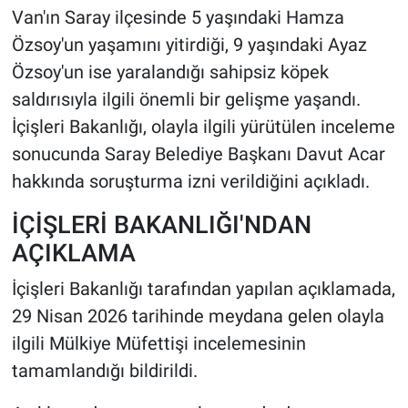
Van'ın Saray ilçesinde 5 yaşındaki Hamza
HABERDE İNSAN
Özsoy'un yaşamını yitirdiği, 9 yaşındaki Ayaz
Özsoy'un ise yaralandığı sahipsiz köpek
POLİTİKA
saldırısıyla ilgili önemli bir gelişme yaşandı.
İçişleri Bakanlığı, olayla ilgili yürütülen inceleme
SPOR
sonucunda Saray Belediye Başkanı Davut Acar
hakkında soruşturma izni verildiğini açıkladı.
MAGAZİN
İÇİŞLERİ BAKANLIĞI'NDAN
Bilim, Teknoloji
AÇIKLAMA
İçişleri Bakanlığı tarafından yapılan açıklamada,
29 Nisan 2026 tarihinde meydana gelen olayla
ilgili Mülkiye Müfettişi incelemesinin
tamamlandığı bildirildi.