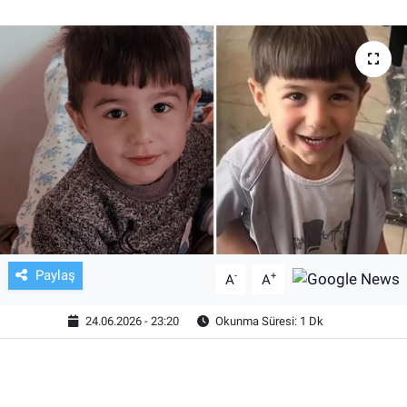
TV VE SİNEMA
BASKETBOL
SAĞLIK
GENEL
KÜLTÜR SANAT
ASAYİŞ
Paylaş
-
+
A
A
EKONOMİ
24.06.2026 - 23:20
Okunma Süresi: 1 Dk
EĞİTİM
ÇEVRE