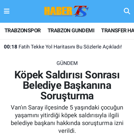
TRABZONSPOR
Hava Durumu
TRABZONSPOR
TRABZON GUNDEMI
TRANSFER HA
TRABZON GUNDEMI
Trafik Durumu
00:18
Fatih Tekke Yol Haritasını Bu Sözlerle Açıkladı!
GÜNDEM
Süper Lig Puan Durumu ve Fikstür
GÜNDEM
TRANSFER HABERLERI
Tüm Manşetler
Köpek Saldırısı Sonrası
Belediye Başkanına
KULİS MEYDANI
Son Dakika Haberleri
Soruşturma
1461 TRABZON
Haber Arşivi
Van'ın Saray ilçesinde 5 yaşındaki çocuğun
FUTBOL
yaşamını yitirdiği köpek saldırısıyla ilgili
belediye başkanı hakkında soruşturma izni
ALT LIGLER
verildi.