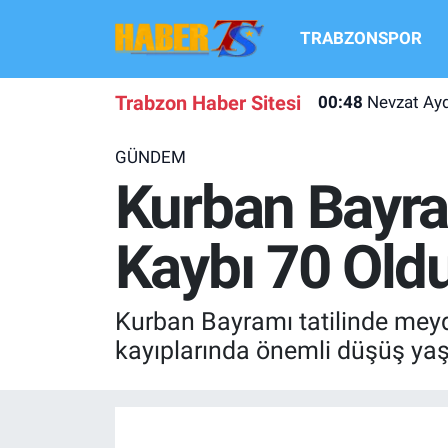
TRABZONSPOR
TRABZONSPOR
Hava Durumu
00:48
Nevzat Ayd
Trabzon Haber Sitesi
TRABZON GUNDEMI
Trafik Durumu
00:34
Trabzonspo
GÜNDEM
GÜNDEM
Süper Lig Puan Durumu ve Fikstür
Kurban Bayra
TRANSFER HABERLERI
Tüm Manşetler
Kaybı 70 Old
KULİS MEYDANI
Son Dakika Haberleri
Kurban Bayramı tatilinde meydan
1461 TRABZON
Haber Arşivi
kayıplarında önemli düşüş yaşa
FUTBOL
ALT LIGLER