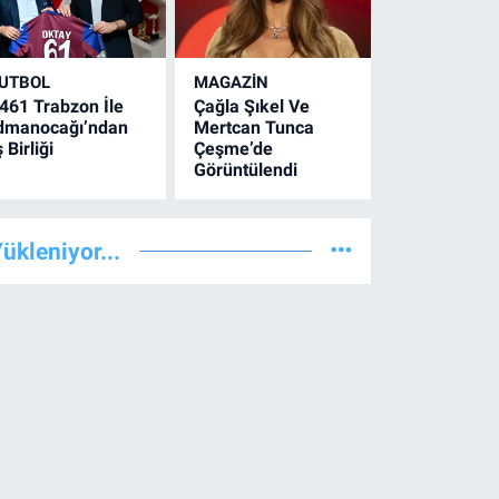
UTBOL
MAGAZİN
461 Trabzon İle
Çağla Şıkel Ve
dmanocağı’ndan
Mertcan Tunca
ş Birliği
Çeşme’de
Görüntülendi
ükleniyor...