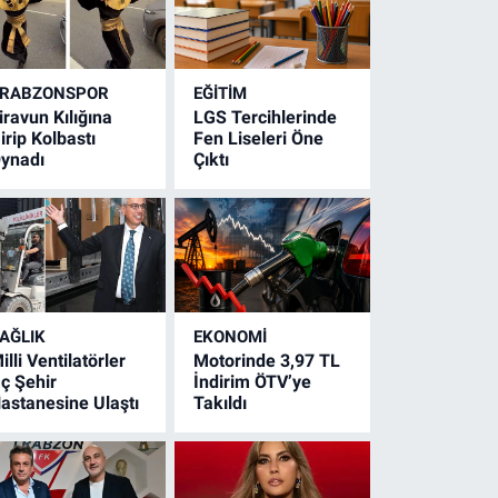
RABZONSPOR
EĞİTİM
iravun Kılığına
LGS Tercihlerinde
irip Kolbastı
Fen Liseleri Öne
ynadı
Çıktı
AĞLIK
EKONOMİ
illi Ventilatörler
Motorinde 3,97 TL
ç Şehir
İndirim ÖTV’ye
astanesine Ulaştı
Takıldı