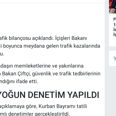
F
1
İ
İ
fik bilançosu açıklandı. İçişleri Bakanı
ili boyunca meydana gelen trafik kazalarında
u.
Y
daşın memleketlerine ve yakınlarına
n Bakan Çiftçi, güvenlik ve trafik tedbirlerinin
ığını ifade etti.
OĞUN DENETİM YAPILDI
 açıklamaya göre, Kurban Bayramı tatili
lı denetimler gerçekleştirildi.