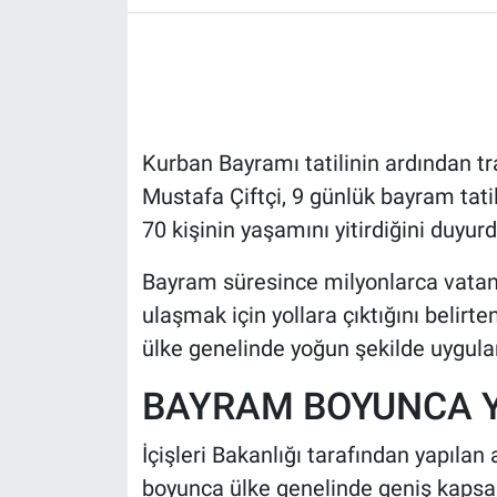
HABERDE İNSAN
POLİTİKA
Kurban Bayramı tatilinin ardından tra
SPOR
Mustafa Çiftçi, 9 günlük bayram tat
MAGAZİN
70 kişinin yaşamını yitirdiğini duyurd
Bilim, Teknoloji
Bayram süresince milyonlarca vatan
ulaşmak için yollara çıktığını belirte
ülke genelinde yoğun şekilde uyguland
BAYRAM BOYUNCA Y
İçişleri Bakanlığı tarafından yapılan
boyunca ülke genelinde geniş kapsam