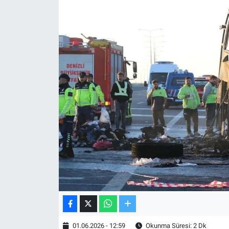
TV VE SİNEMA
BASKETBOL
SAĞLIK
GENEL
KÜLTÜR SANAT
ASAYİŞ
EKONOMİ
EĞİTİM
01.06.2026 - 12:59
Okunma Süresi: 2 Dk
ÇEVRE