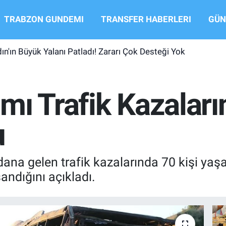
TRABZON GUNDEMI
TRANSFER HABERLERI
GÜN
ın'ın Büyük Yalanı Patladı! Zararı Çok Desteği Yok
r Başkanı Ertuğrul Doğan'dan Taraftarlara Teşekkür
mı Trafik Kazalar
u
a gelen trafik kazalarında 70 kişi yaşamın
ndığını açıkladı.