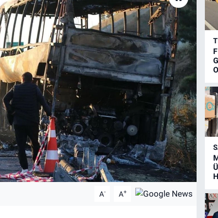
T
F
G
O
S
M
Ü
H
-
+
A
A