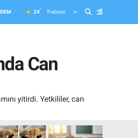
°
24
DEM
Trabzon
ında Can
ı yitirdi. Yetkililer, can