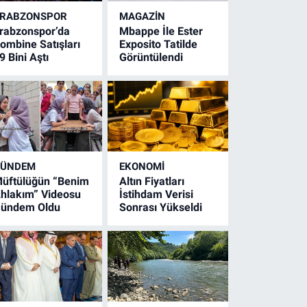
RABZONSPOR
MAGAZİN
rabzonspor’da
Mbappe İle Ester
ombine Satışları
Exposito Tatilde
9 Bini Aştı
Görüntülendi
GÜNDEM
EKONOMİ
üftülüğün “Benim
Altın Fiyatları
hlakım” Videosu
İstihdam Verisi
ündem Oldu
Sonrası Yükseldi