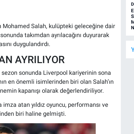
D
E
S
M
n Mohamed Salah, kulüpteki geleceğine dair
N
zon sonunda takımdan ayrılacağını duyurarak
sını duygulandırdı.
Y
AN AYRILIYOR
, sezon sonunda Liverpool kariyerinin sona
ımın en önemli isimlerinden biri olan Salah’ın
dönemin kapanışı olarak değerlendiriliyor.
a imza atan yıldız oyuncu, performansı ve
inden biri haline gelmişti.