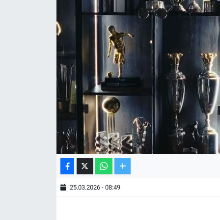
TV VE SİNEMA
BASKETBOL
SAĞLIK
GENEL
KÜLTÜR SANAT
ASAYİŞ
EKONOMİ
25.03.2026 - 08:49
EĞİTİM
ÇEVRE