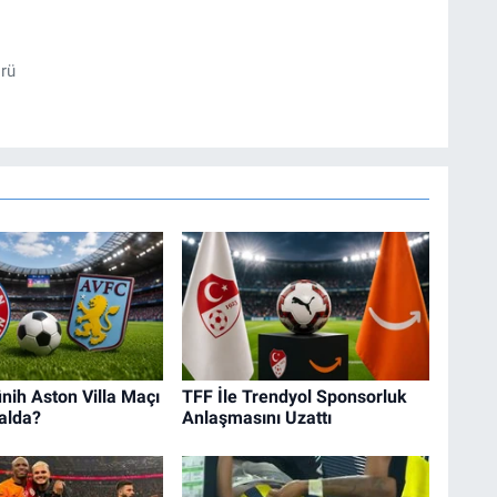
örü
ih Aston Villa Maçı
TFF İle Trendyol Sponsorluk
alda?
Anlaşmasını Uzattı