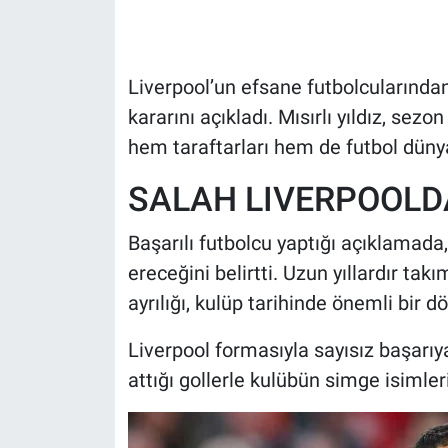
HABERDE İNSAN
Liverpool’un efsane futbolcularında
POLİTİKA
kararını açıkladı. Mısırlı yıldız, se
hem taraftarları hem de futbol dünya
SPOR
SALAH LIVERPOOLD
MAGAZİN
Başarılı futbolcu yaptığı açıklamada
Bilim, Teknoloji
ereceğini belirtti. Uzun yıllardır tak
ayrılığı, kulüp tarihinde önemli bir 
Liverpool formasıyla sayısız başarıy
attığı gollerle kulübün simge isimler