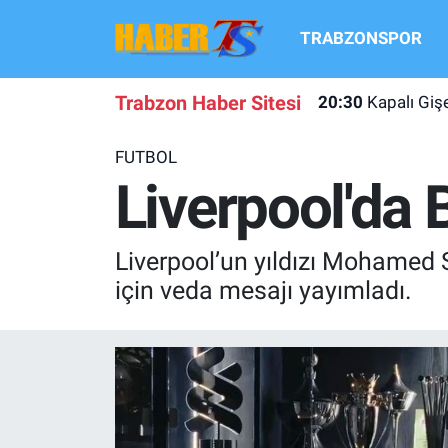
TRABZONSPOR
TRABZONSPOR
Hava Durumu
Trabzon Haber Sitesi
20:30
Kapalı Gi
TRABZON GUNDEMI
Trafik Durumu
FUTBOL
GÜNDEM
Süper Lig Puan Durumu ve Fikstür
Liverpool'da 
TRANSFER HABERLERI
Tüm Manşetler
Liverpool’un yıldızı Mohamed 
KULİS MEYDANI
Son Dakika Haberleri
için veda mesajı yayımladı.
1461 TRABZON
Haber Arşivi
FUTBOL
ALT LIGLER