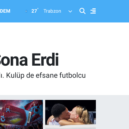
°
27
DEM
Trabzon
Sona Erdi
ı. Kulüp de efsane futbolcu