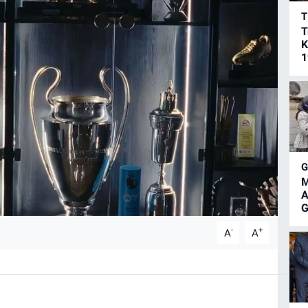
T
T
K
1
M
A
G
-
+
A
A