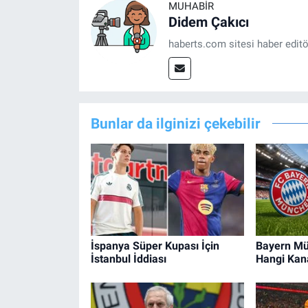
MUHABIR
Didem Çakıcı
haberts.com sitesi haber edit
Bunlar da ilginizi çekebilir
İspanya Süper Kupası İçin
Bayern Mün
İstanbul İddiası
Hangi Kan