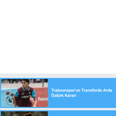
Trabzonspor'un Transferde Arda
Öztürk Kararı