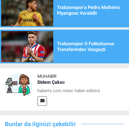
Trabzonspor'a Pedro Malheiro
Piyangosu Vurabilir
Trabzonspor O Futbolcunun
Transferinden Vazgeçti
MUHABIR
Didem Çakıcı
haberts.com sitesi haber editörü
Bunlar da ilginizi çekebilir