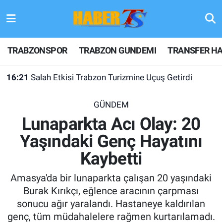
TRABZONSPOR
Hava Durumu
TRABZONSPOR
TRABZON GUNDEMI
TRANSFER HA
TRABZON GUNDEMI
Trafik Durumu
16:21
Salah Etkisi Trabzon Turizmine Uçuş Getirdi
GÜNDEM
Süper Lig Puan Durumu ve Fikstür
GÜNDEM
TRANSFER HABERLERI
Tüm Manşetler
Lunaparkta Acı Olay: 20
Yaşındaki Genç Hayatını
KULİS MEYDANI
Son Dakika Haberleri
Kaybetti
1461 TRABZON
Haber Arşivi
Amasya'da bir lunaparkta çalışan 20 yaşındaki
FUTBOL
Burak Kırıkçı, eğlence aracının çarpması
sonucu ağır yaralandı. Hastaneye kaldırılan
ALT LIGLER
genç, tüm müdahalelere rağmen kurtarılamadı.