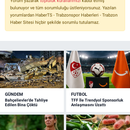
Yorum yazarak
topluluk kurallarımızı
kabul etmiş
bulunuyor ve tüm sorumluluğu üstleniyorsunuz. Yazılan
yorumlardan HaberTS - Trabzonspor Haberleri - Trabzon
Haber Sitesi hiçbir şekilde sorumlu tutulamaz.
GÜNDEM
FUTBOL
Bahçelievler’de Tahliye
TFF İle Trendyol Sponsorluk
Edilen Bina Çöktü
Anlaşmasını Uzattı