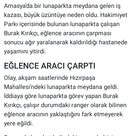
Amasya'da bir lunaparkta meydana gelen iş
HABERDE İNSAN
kazası, büyük üzüntüye neden oldu. Hakimiyet
Parkı içerisinde bulunan lunaparkta çalışan
POLİTİKA
Burak Kırıkçı, eğlence aracının çarpması
sonucu ağır yaralanarak kaldırıldığı hastanede
SPOR
yaşamını yitirdi.
MAGAZİN
EĞLENCE ARACI ÇARPTI
Bilim, Teknoloji
Olay, akşam saatlerinde Hızırpaşa
Mahallesi'ndeki lunaparkta meydana geldi.
İddiaya göre lunaparkta görev yapan Burak
Kırıkçı, çalışır durumdaki ranger olarak bilinen
eğlence aracının yaklaştığını fark etmeyerek
yere eğildi.