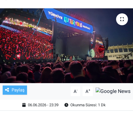
TV VE SİNEMA
BASKETBOL
SAĞLIK
GENEL
KÜLTÜR SANAT
ASAYİŞ
Paylaş
-
+
A
A
EKONOMİ
06.06.2026 - 23:39
Okunma Süresi: 1 Dk
EĞİTİM
ÇEVRE