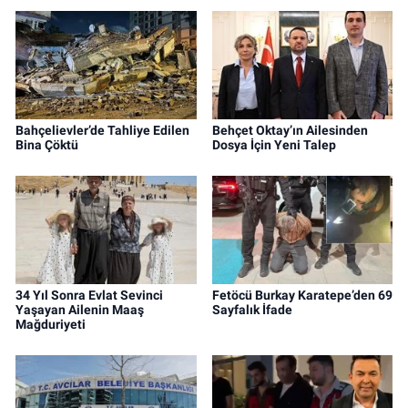
Bahçelievler’de Tahliye Edilen
Behçet Oktay’ın Ailesinden
Bina Çöktü
Dosya İçin Yeni Talep
34 Yıl Sonra Evlat Sevinci
Fetöcü Burkay Karatepe’den 69
Yaşayan Ailenin Maaş
Sayfalık İfade
Mağduriyeti