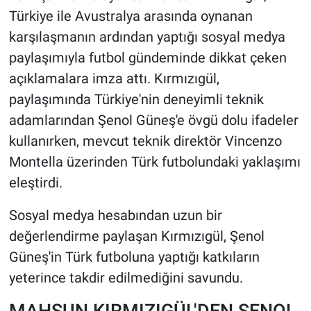
Türkiye ile Avustralya arasında oynanan
HABERDE İNSAN
karşılaşmanın ardından yaptığı sosyal medya
paylaşımıyla futbol gündeminde dikkat çeken
POLİTİKA
açıklamalara imza attı. Kırmızıgül,
paylaşımında Türkiye'nin deneyimli teknik
SPOR
adamlarından Şenol Güneş'e övgü dolu ifadeler
MAGAZİN
kullanırken, mevcut teknik direktör Vincenzo
Montella üzerinden Türk futbolundaki yaklaşımı
Bilim, Teknoloji
eleştirdi.
Sosyal medya hesabından uzun bir
değerlendirme paylaşan Kırmızıgül, Şenol
Güneş'in Türk futboluna yaptığı katkıların
yeterince takdir edilmediğini savundu.
MAHSUN KIRMIZIGÜL'DEN ŞENOL