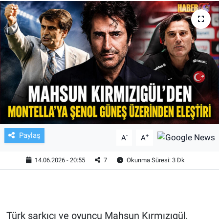
TV VE SİNEMA
BASKETBOL
SAĞLIK
GENEL
KÜLTÜR SANAT
Paylaş
-
+
A
A
ASAYİŞ
14.06.2026 - 20:55
7
Okunma Süresi: 3 Dk
EKONOMİ
EĞİTİM
Türk şarkıcı ve oyuncu Mahsun Kırmızıgül,
ÇEVRE