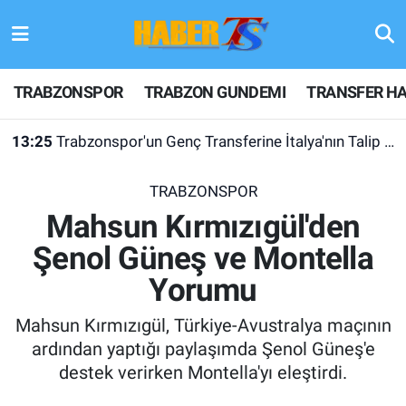
TRABZONSPOR
Hava Durumu
TRABZONSPOR
TRABZON GUNDEMI
TRANSFER HA
TRABZON GUNDEMI
Trafik Durumu
13:25
Trabzonspor'un Genç Transferine İtalya'nın Talip Olduğu Ortaya Çıktı
GÜNDEM
Süper Lig Puan Durumu ve Fikstür
TRABZONSPOR
TRANSFER HABERLERI
Tüm Manşetler
Mahsun Kırmızıgül'den
Şenol Güneş ve Montella
KULİS MEYDANI
Son Dakika Haberleri
Yorumu
1461 TRABZON
Haber Arşivi
Mahsun Kırmızıgül, Türkiye-Avustralya maçının
FUTBOL
ardından yaptığı paylaşımda Şenol Güneş'e
destek verirken Montella'yı eleştirdi.
ALT LIGLER