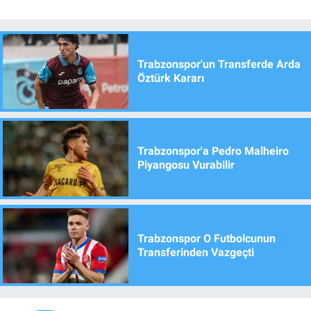
Trabzonspor'un Transferde Arda
Öztürk Kararı
Trabzonspor'a Pedro Malheiro
Piyangosu Vurabilir
Trabzonspor O Futbolcunun
Transferinden Vazgeçti