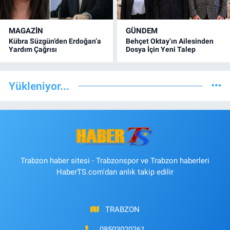
MAGAZİN
GÜNDEM
Kübra Süzgün’den Erdoğan’a
Behçet Oktay’ın Ailesinden
Yardım Çağrısı
Dosya İçin Yeni Talep
Yükleniyor...
Trabzon haber sitesi - Trabzonspor ve Trabzon haberleri
HaberTS.com'dan anlık takip edilir
TRABZON
08503020261