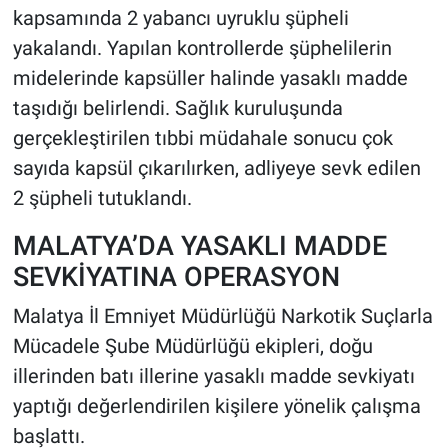
kapsamında 2 yabancı uyruklu şüpheli
yakalandı. Yapılan kontrollerde şüphelilerin
HABERDE İNSAN
midelerinde kapsüller halinde yasaklı madde
POLİTİKA
taşıdığı belirlendi. Sağlık kuruluşunda
gerçekleştirilen tıbbi müdahale sonucu çok
SPOR
sayıda kapsül çıkarılırken, adliyeye sevk edilen
2 şüpheli tutuklandı.
MAGAZİN
MALATYA’DA YASAKLI MADDE
Bilim, Teknoloji
SEVKİYATINA OPERASYON
Malatya İl Emniyet Müdürlüğü Narkotik Suçlarla
Mücadele Şube Müdürlüğü ekipleri, doğu
illerinden batı illerine yasaklı madde sevkiyatı
yaptığı değerlendirilen kişilere yönelik çalışma
başlattı.