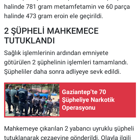
halinde 781 gram metamfetamin ve 60 parça
halinde 473 gram eroin ele geçirildi.
2 ŞÜPHELİ MAHKEMECE
TUTUKLANDI
Sağlık işlemlerinin ardından emniyete
götürülen 2 şüphelinin işlemleri tamamlandı.
Şüpheliler daha sonra adliyeye sevk edildi.
Gaziantep’te 70
Şüpheliye Narkotik
Operasyonu
Mahkemeye çıkarılan 2 yabancı uyruklu şüpheli
tutuklanarak cezaevine gönderildi. Olayla ilgili