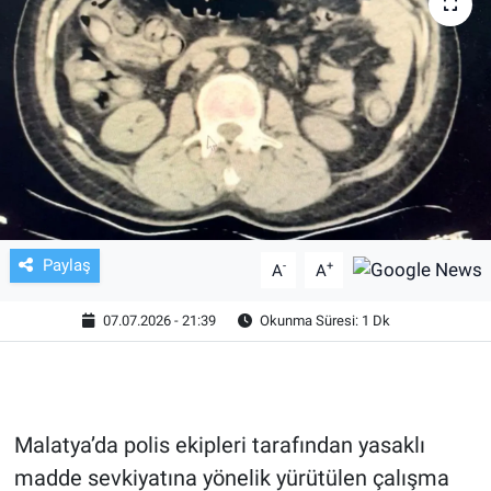
TV VE SİNEMA
BASKETBOL
SAĞLIK
GENEL
KÜLTÜR SANAT
Paylaş
-
+
A
A
ASAYİŞ
07.07.2026 - 21:39
Okunma Süresi: 1 Dk
EKONOMİ
EĞİTİM
Malatya’da polis ekipleri tarafından yasaklı
madde sevkiyatına yönelik yürütülen çalışma
ÇEVRE