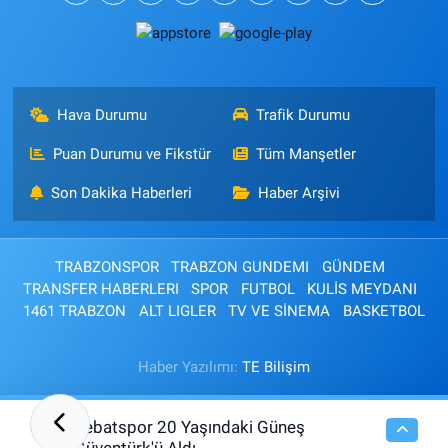
Hava Durumu
Trafik Durumu
Puan Durumu ve Fikstür
Tüm Manşetler
Son Dakika Haberleri
Haber Arşivi
TRABZONSPOR
TRABZON GUNDEMI
GÜNDEM
TRANSFER HABERLERI
SPOR
FUTBOL
KULİS MEYDANI
1461 TRABZON
ALT LIGLER
TV VE SİNEMA
BASKETBOL
Haber Yazılımı:
TE Bilişim
Sebatspor 20 Yaşındaki Güneş
01:30
Güventürk'ü Aldı