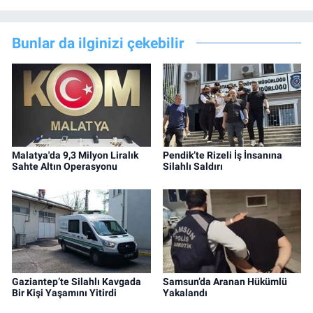
Bunlar da ilginizi çekebilir
Malatya'da 9,3 Milyon Liralık
Pendik’te Rizeli İş İnsanına
Sahte Altın Operasyonu
Silahlı Saldırı
Gaziantep’te Silahlı Kavgada
Samsun’da Aranan Hükümlü
Bir Kişi Yaşamını Yitirdi
Yakalandı