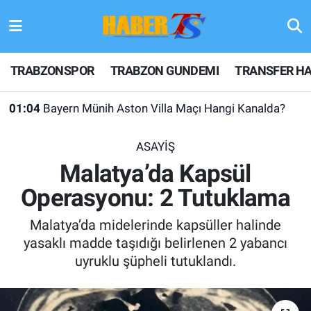
TRABZONSPOR
Hava Durumu
TRABZONSPOR
TRABZON GUNDEMI
TRANSFER HA
TRABZON GUNDEMI
Trafik Durumu
01:04
Bayern Münih Aston Villa Maçı Hangi Kanalda?
GÜNDEM
Süper Lig Puan Durumu ve Fikstür
ASAYİŞ
TRANSFER HABERLERI
Tüm Manşetler
Malatya’da Kapsül
Operasyonu: 2 Tutuklama
KULİS MEYDANI
Son Dakika Haberleri
Malatya’da midelerinde kapsüller halinde
1461 TRABZON
Haber Arşivi
yasaklı madde taşıdığı belirlenen 2 yabancı
uyruklu şüpheli tutuklandı.
FUTBOL
ALT LIGLER