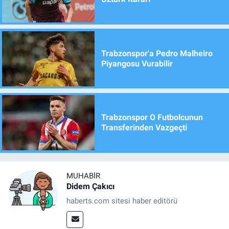
Trabzonspor'a Pedro Malheiro
Piyangosu Vurabilir
Trabzonspor O Futbolcunun
Transferinden Vazgeçti
MUHABIR
Didem Çakıcı
haberts.com sitesi haber editörü