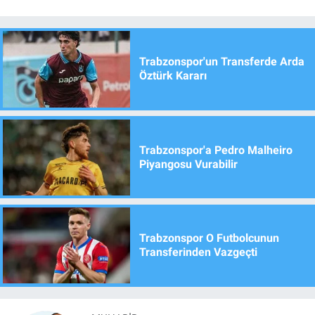
Trabzonspor'un Transferde Arda
Öztürk Kararı
Trabzonspor'a Pedro Malheiro
Piyangosu Vurabilir
Trabzonspor O Futbolcunun
Transferinden Vazgeçti