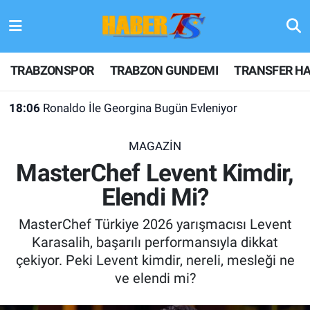
TRABZONSPOR
Hava Durumu
TRABZONSPOR
TRABZON GUNDEMI
TRANSFER HA
TRABZON GUNDEMI
Trafik Durumu
18:06
Ronaldo İle Georgina Bugün Evleniyor
GÜNDEM
Süper Lig Puan Durumu ve Fikstür
MAGAZİN
TRANSFER HABERLERI
Tüm Manşetler
MasterChef Levent Kimdir,
Elendi Mi?
KULİS MEYDANI
Son Dakika Haberleri
MasterChef Türkiye 2026 yarışmacısı Levent
1461 TRABZON
Haber Arşivi
Karasalih, başarılı performansıyla dikkat
çekiyor. Peki Levent kimdir, nereli, mesleği ne
FUTBOL
ve elendi mi?
ALT LIGLER