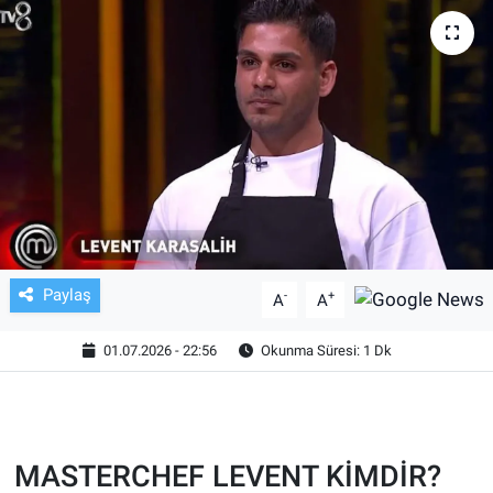
TV VE SİNEMA
BASKETBOL
SAĞLIK
GENEL
KÜLTÜR SANAT
Paylaş
-
+
A
A
ASAYİŞ
01.07.2026 - 22:56
Okunma Süresi: 1 Dk
EKONOMİ
EĞİTİM
MASTERCHEF LEVENT KİMDİR?
ÇEVRE