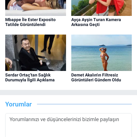
Mbappe İle Ester Exposito
Ayça Ayşin Turan Kamera
Tatilde Görüntülendi
Arkasına Geçti
Serdar Ortaç’tan Sağlık
Demet Akalın'ın Filtresiz
Durumuyla İlgili Açıklama
Görüntüleri Gündem Oldu
Yorumlar