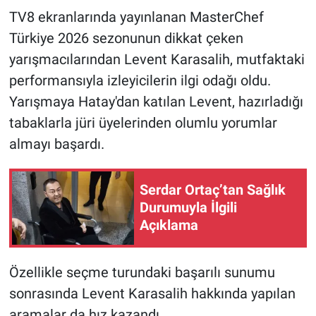
TV8 ekranlarında yayınlanan MasterChef
HABERDE İNSAN
Türkiye 2026 sezonunun dikkat çeken
yarışmacılarından Levent Karasalih, mutfaktaki
POLİTİKA
performansıyla izleyicilerin ilgi odağı oldu.
Yarışmaya Hatay'dan katılan Levent, hazırladığı
SPOR
tabaklarla jüri üyelerinden olumlu yorumlar
MAGAZİN
almayı başardı.
Bilim, Teknoloji
Serdar Ortaç’tan Sağlık
Durumuyla İlgili
Açıklama
Özellikle seçme turundaki başarılı sunumu
sonrasında Levent Karasalih hakkında yapılan
aramalar da hız kazandı.