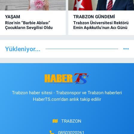
YAŞAM
TRABZON GÜNDEMİ
Rize’nin “Barbie Ablası”
Trabzon Üniversitesi Rektörü
Çocukların Sevgilisi Oldu
Emin Aşıkkutlu’nun Acı Günü
Yükleniyor...
Trabzon haber sitesi - Trabzonspor ve Trabzon haberleri
HaberTS.com'dan anlık takip edilir
TRABZON
08503020261