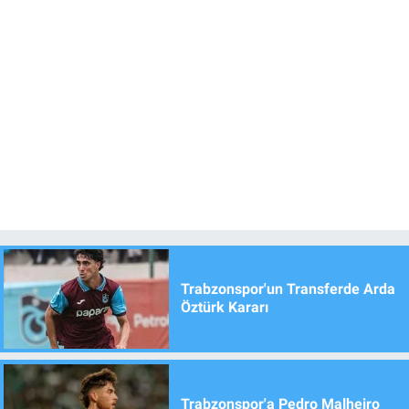
Trabzonspor'un Transferde Arda
Öztürk Kararı
Trabzonspor'a Pedro Malheiro