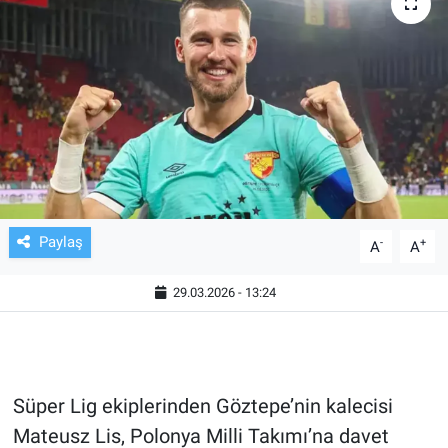
TV VE SİNEMA
BASKETBOL
SAĞLIK
GENEL
KÜLTÜR SANAT
Paylaş
-
+
A
A
ASAYİŞ
29.03.2026 - 13:24
EKONOMİ
EĞİTİM
Süper Lig ekiplerinden Göztepe’nin kalecisi
Mateusz Lis, Polonya Milli Takımı’na davet
ÇEVRE