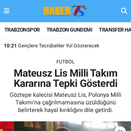
TRABZONSPOR
Hava Durumu
TRABZONSPOR
TRABZON GUNDEMI
TRANSFER HA
TRABZON GUNDEMI
Trafik Durumu
10:21
Gençlere Tecrübeliler Yol Gösterecek
GÜNDEM
Süper Lig Puan Durumu ve Fikstür
FUTBOL
TRANSFER HABERLERI
Tüm Manşetler
Mateusz Lis Milli Takım
Kararına Tepki Gösterdi
KULİS MEYDANI
Son Dakika Haberleri
Göztepe kalecisi Mateusz Lis, Polonya Milli
1461 TRABZON
Haber Arşivi
Takımı’na çağrılmamasına üzüldüğünü
belirterek hayal kırıklığını dile getirdi.
FUTBOL
ALT LIGLER