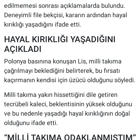
edilmemesi sonrası açıklamalarda bulundu.
Deneyimli file bekçisi, kararın ardından hayal
HABERDE İNSAN
kırıklığı yaşadığını ifade etti.
POLİTİKA
HAYAL KIRIKLIĞI YAŞADIĞINI
SPOR
AÇIKLADI
Polonya basınına konuşan Lis, milli takıma
MAGAZİN
çağrılmayı beklediğini belirterek, bu fırsatı
Bilim, Teknoloji
kaçırmanın kendisi için üzücü olduğunu söyledi.
Milli takıma yakın hissettiğini dile getiren
tecrübeli kaleci, beklentisinin yüksek olduğunu
ve bu nedenle yaşadığı hayal kırıklığının doğal
olduğunu ifade etti.
“MİLLİ TAKIMA ODAKLANMIŞTIM”