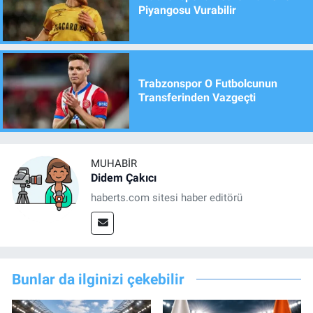
Piyangosu Vurabilir
Trabzonspor O Futbolcunun
Transferinden Vazgeçti
MUHABIR
Didem Çakıcı
haberts.com sitesi haber editörü
Bunlar da ilginizi çekebilir