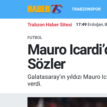
TRABZONSPOR
TRABZONSPOR
Hava Durumu
Trabzon Haber Sitesi
17:49
Erdoğan, B
TRABZON GUNDEMI
Trafik Durumu
FUTBOL
GÜNDEM
Süper Lig Puan Durumu ve Fikstür
Mauro Icardi
TRANSFER HABERLERI
Tüm Manşetler
Sözler
KULİS MEYDANI
Son Dakika Haberleri
Galatasaray’ın yıldızı Mauro I
1461 TRABZON
Haber Arşivi
verdi.
FUTBOL
ALT LIGLER