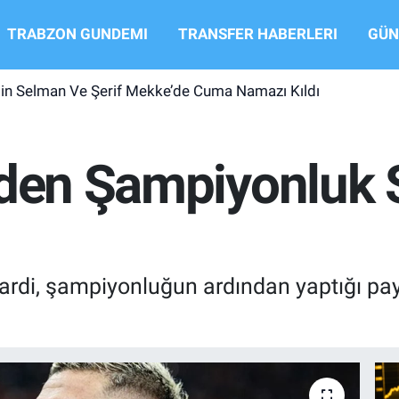
TRABZON GUNDEMI
TRANSFER HABERLERI
GÜN
in Selman Ve Şerif Mekke’de Cuma Namazı Kıldı
’den Şampiyonluk 
cardi, şampiyonluğun ardından yaptığı payl