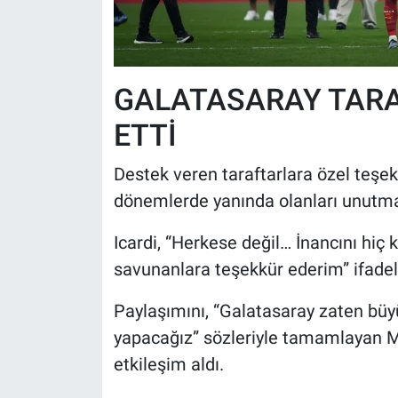
GALATASARAY TARA
ETTİ
Destek veren taraftarlara özel teşekk
dönemlerde yanında olanları unutmad
Icardi, “Herkese değil… İnancını hiç
savunanlara teşekkür ederim” ifadele
Paylaşımını, “Galatasaray zaten bü
yapacağız” sözleriyle tamamlayan Ma
etkileşim aldı.