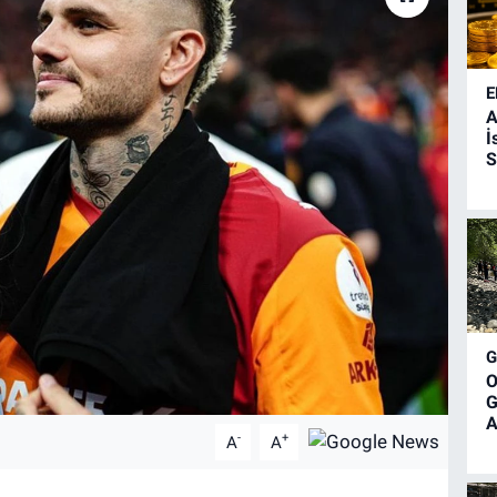
E
A
İ
S
O
G
A
-
+
A
A