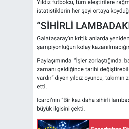
Yıldız futbolcu, tüm eleştirilere ra
istatistiklerin her şeyi ortaya koydu
“SİHİRLİ LAMBADAKİ
Galatasaray’ın kritik anlarda yeniden
şampiyonluğun kolay kazanılmadığın
Paylaşımında, “İşler zorlaştığında, 
zamanı geldiğinde tarihi değiştirebi
vardır” diyen yıldız oyuncu, takımın 
etti.
Icardi’nin “Bir kez daha sihirli lambad
büyük ilgisini çekti.
Fenerbahçe Stu