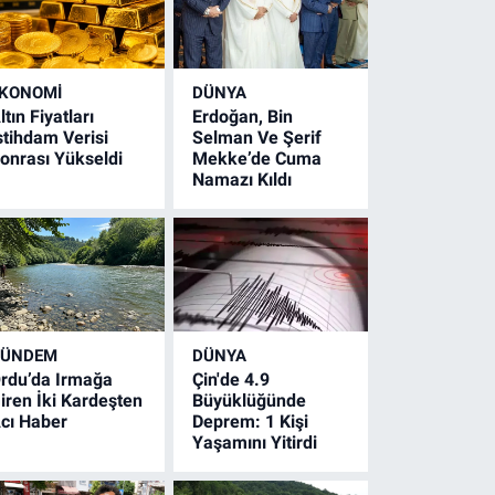
KONOMİ
DÜNYA
ltın Fiyatları
Erdoğan, Bin
stihdam Verisi
Selman Ve Şerif
onrası Yükseldi
Mekke’de Cuma
Namazı Kıldı
GÜNDEM
DÜNYA
rdu’da Irmağa
Çin'de 4.9
iren İki Kardeşten
Büyüklüğünde
cı Haber
Deprem: 1 Kişi
Yaşamını Yitirdi