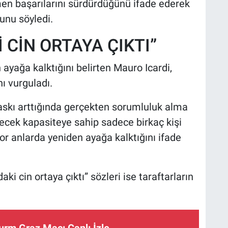
ğmen başarılarını sürdürdüğünü ifade ederek
ğunu söyledi.
 CİN ORTAYA ÇIKTI”
 ayağa kalktığını belirten Mauro Icardi,
ı vurguladı.
baskı arttığında gerçekten sorumluluk alma
lecek kapasiteye sahip sadece birkaç kişi
zor anlarda yeniden ayağa kalktığını ifade
aki cin ortaya çıktı” sözleri ise taraftarların
rm Graz Maçı Canlı İzle