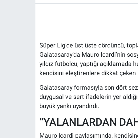
HABERDE İNSAN
POLİTİKA
Süper Lig’de üst üste dördüncü, top
SPOR
Galatasaray’da Mauro Icardi’nin sos
MAGAZİN
yıldız futbolcu, yaptığı açıklamada
kendisini eleştirenlere dikkat çeken
Bilim, Teknoloji
Galatasaray formasıyla son dört sez
duygusal ve sert ifadelerin yer aldı
büyük yankı uyandırdı.
“YALANLARDAN DAH
Mauro Icardi paylaşımında, kendisine