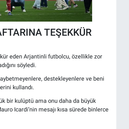
FTARINA TEŞEKKÜR
ür eden Arjantinli futbolcu, özellikle zor
ığını söyledi.
 kaybetmeyenlere, destekleyenlere ve beni
rini kullandı.
yük bir kulüptü ama onu daha da büyük
uro Icardi’nin mesajı kısa sürede binlerce