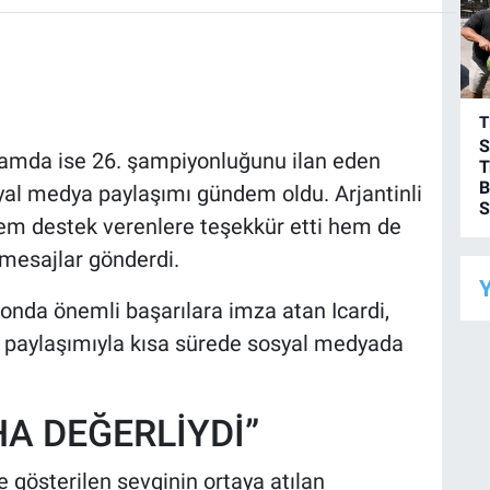
T
S
lamda ise 26. şampiyonluğunu ilan eden
T
B
yal medya paylaşımı gündem oldu. Arjantinli
S
 hem destek verenlere teşekkür etti hem de
 mesajlar gönderdi.
Y
onda önemli başarılara imza atan Icardi,
ğı paylaşımıyla kısa sürede sosyal medyada
A DEĞERLİYDİ”
 gösterilen sevginin ortaya atılan