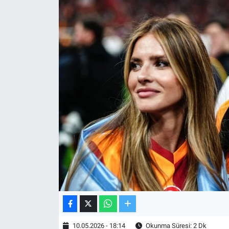
TV VE SİNEMA
BASKETBOL
SAĞLIK
GENEL
KÜLTÜR SANAT
ASAYİŞ
EKONOMİ
EĞİTİM
10.05.2026 - 18:14
Okunma Süresi: 2 Dk
ÇEVRE