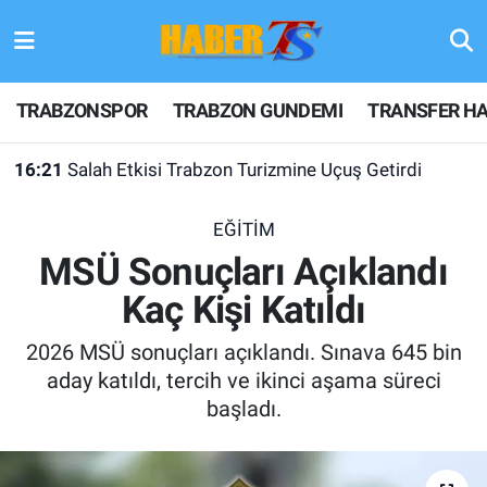
TRABZONSPOR
Hava Durumu
TRABZONSPOR
TRABZON GUNDEMI
TRANSFER HA
TRABZON GUNDEMI
Trafik Durumu
16:21
Salah Etkisi Trabzon Turizmine Uçuş Getirdi
GÜNDEM
Süper Lig Puan Durumu ve Fikstür
EĞİTİM
TRANSFER HABERLERI
Tüm Manşetler
MSÜ Sonuçları Açıklandı
Kaç Kişi Katıldı
KULİS MEYDANI
Son Dakika Haberleri
2026 MSÜ sonuçları açıklandı. Sınava 645 bin
1461 TRABZON
Haber Arşivi
aday katıldı, tercih ve ikinci aşama süreci
başladı.
FUTBOL
ALT LIGLER