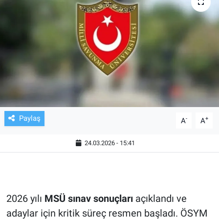
TV VE SİNEMA
BASKETBOL
SAĞLIK
GENEL
KÜLTÜR SANAT
Paylaş
-
+
A
A
ASAYİŞ
24.03.2026 - 15:41
EKONOMİ
EĞİTİM
2026 yılı
MSÜ sınav sonuçları
açıklandı ve
adaylar için kritik süreç resmen başladı. ÖSYM
ÇEVRE