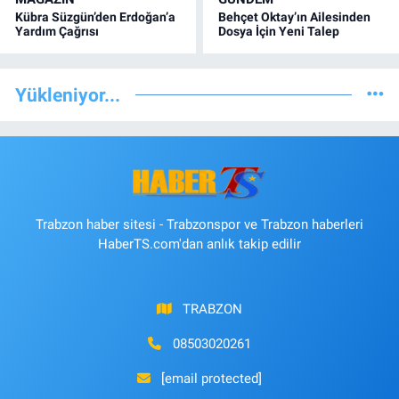
Kübra Süzgün’den Erdoğan’a
Behçet Oktay’ın Ailesinden
Yardım Çağrısı
Dosya İçin Yeni Talep
Yükleniyor...
Trabzon haber sitesi - Trabzonspor ve Trabzon haberleri
HaberTS.com'dan anlık takip edilir
TRABZON
08503020261
[email protected]