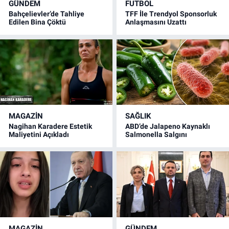
GÜNDEM
FUTBOL
Bahçelievler’de Tahliye
TFF İle Trendyol Sponsorluk
Edilen Bina Çöktü
Anlaşmasını Uzattı
MAGAZİN
SAĞLIK
Nagihan Karadere Estetik
ABD’de Jalapeno Kaynaklı
Maliyetini Açıkladı
Salmonella Salgını
MAGAZİN
GÜNDEM