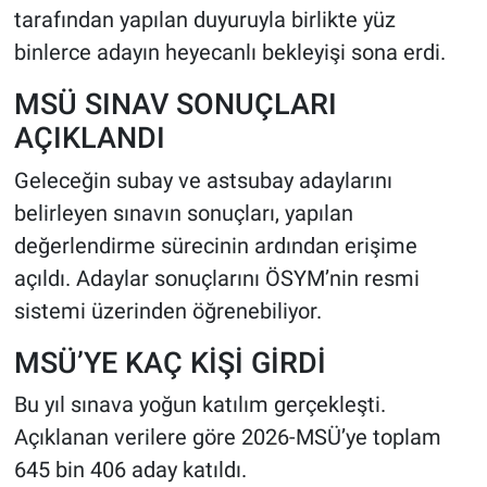
tarafından yapılan duyuruyla birlikte yüz
binlerce adayın heyecanlı bekleyişi sona erdi.
HABERDE İNSAN
MSÜ SINAV SONUÇLARI
POLİTİKA
AÇIKLANDI
SPOR
Geleceğin subay ve astsubay adaylarını
belirleyen sınavın sonuçları, yapılan
MAGAZİN
değerlendirme sürecinin ardından erişime
Bilim, Teknoloji
açıldı. Adaylar sonuçlarını ÖSYM’nin resmi
sistemi üzerinden öğrenebiliyor.
MSÜ’YE KAÇ KİŞİ GİRDİ
Bu yıl sınava yoğun katılım gerçekleşti.
Açıklanan verilere göre 2026-MSÜ’ye toplam
645 bin 406 aday katıldı.