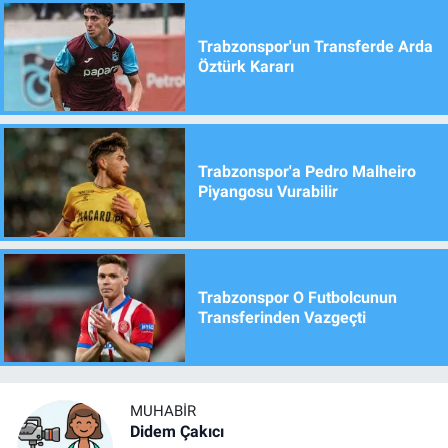
Trabzonspor'un Transferde Arda
Öztürk Kararı
Trabzonspor'a Pedro Malheiro
Piyangosu Vurabilir
Trabzonspor O Futbolcunun
Transferinden Vazgeçti
MUHABIR
Didem Çakıcı