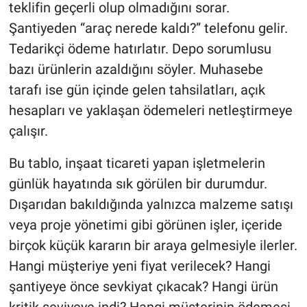
teklifin geçerli olup olmadığını sorar.
Şantiyeden “araç nerede kaldı?” telefonu gelir.
HABERDE İNSAN
Tedarikçi ödeme hatırlatır. Depo sorumlusu
POLİTİKA
bazı ürünlerin azaldığını söyler. Muhasebe
tarafı ise gün içinde gelen tahsilatları, açık
SPOR
hesapları ve yaklaşan ödemeleri netleştirmeye
çalışır.
MAGAZİN
Bu tablo, inşaat ticareti yapan işletmelerin
Bilim, Teknoloji
günlük hayatında sık görülen bir durumdur.
Dışarıdan bakıldığında yalnızca malzeme satışı
veya proje yönetimi gibi görünen işler, içeride
birçok küçük kararın bir araya gelmesiyle ilerler.
Hangi müşteriye yeni fiyat verilecek? Hangi
şantiyeye önce sevkiyat çıkacak? Hangi ürün
kritik seviyeye indi? Hangi müşterinin ödemesi