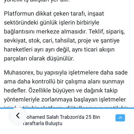
Platformun dikkat çeken tarafı, inşaat
sektöründeki günlük işlerin birbiriyle
bağlantısını merkeze almasıdır. Teklif, sipariş,
sevkiyat, stok, cari, tahsilat, proje ve şantiye
hareketleri ayrı ayrı değil, aynı ticari akışın
parçaları olarak düşünülür.
Muhasorex, bu yapısıyla işletmelere daha sade
ama daha kontrollü bir çalışma alanı sunmayı
hedefler. Özellikle büyüyen ve dağınık takip
yöntemleriyle zorlanmaya başlayan işletmeler
için bu tür bir platform, dijitalleşmeye pratik bir
geçiş noktası olabilir.
Mohamed Salah Trabzon’da 25 Bin
01:46
Taraftarla Buluştu
Rekabet artık sadece fiyatla kazanılmıyor