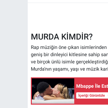
HABERDE İNSAN
POLİTİKA
MURDA KİMDİR?
SPOR
Rap müziğin öne çıkan isimlerinden
MAGAZİN
geniş bir dinleyici kitlesine sahip san
Bilim, Teknoloji
ve birçok ünlü isimle gerçekleştirdiğ
Murda'nın yaşamı, yaşı ve müzik kari
Mbappe İle Est
İçeriği Görüntüle