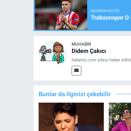
EDITÖRÜN SEÇTIĞI
Trabzonspor O 
MUHABIR
Didem Çakıcı
haberts.com sitesi haber edit
Bunlar da ilginizi çekebilir