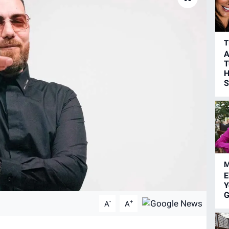
T
A
T
H
S
M
E
Y
G
-
+
A
A