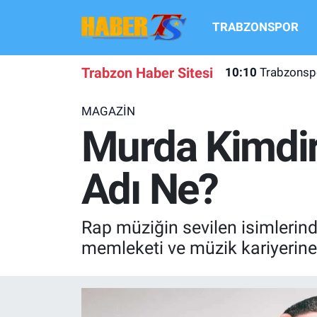
TRABZONSPOR
TRABZONSPOR
Hava Durumu
Trabzon Haber Sitesi
10:10
Trabzonspo
TRABZON GUNDEMI
Trafik Durumu
MAGAZİN
GÜNDEM
Süper Lig Puan Durumu ve Fikstür
Murda Kimdir
TRANSFER HABERLERI
Tüm Manşetler
Adı Ne?
KULİS MEYDANI
Son Dakika Haberleri
Rap müziğin sevilen isimlerind
1461 TRABZON
Haber Arşivi
memleketi ve müzik kariyerine 
FUTBOL
ALT LIGLER