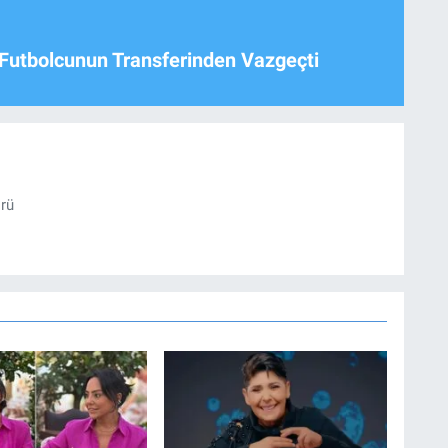
Futbolcunun Transferinden Vazgeçti
örü