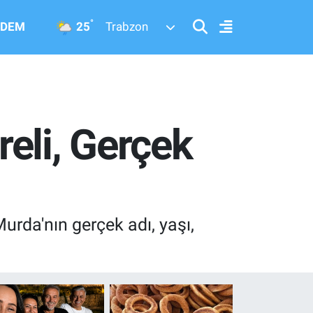
°
25
DEM
Trabzon
eli, Gerçek
urda'nın gerçek adı, yaşı,