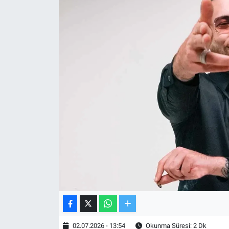
TV VE SİNEMA
BASKETBOL
SAĞLIK
GENEL
KÜLTÜR SANAT
ASAYİŞ
EKONOMİ
EĞİTİM
02.07.2026 - 13:54
Okunma Süresi: 2 Dk
ÇEVRE