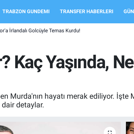
TRABZON GUNDEMI
TRANSFER HABERLERI
GÜN
r'a İrlandalı Golcüyle Temas Kurdu!
? Kaç Yaşında, Ner
en Murda'nın hayatı merak ediliyor. İşte M
dair detaylar.