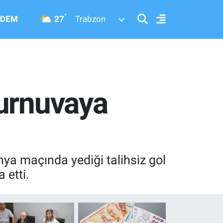
°
27
DEM
Trabzon
Turnuvaya
ya maçında yediği talihsiz gol
 etti.