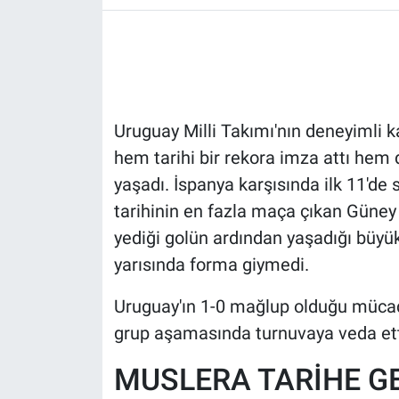
HABERDE İNSAN
POLİTİKA
Uruguay Milli Takımı'nın deneyimli 
SPOR
hem tarihi bir rekora imza attı hem d
MAGAZİN
yaşadı. İspanya karşısında ilk 11'de 
tarihinin en fazla maça çıkan Güney 
Bilim, Teknoloji
yediği golün ardından yaşadığı büyü
yarısında forma giymedi.
Uruguay'ın 1-0 mağlup olduğu müca
grup aşamasında turnuvaya veda ett
MUSLERA TARİHE G