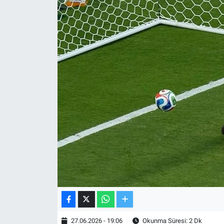
TV VE SİNEMA
BASKETBOL
SAĞLIK
GENEL
KÜLTÜR SANAT
ASAYİŞ
EKONOMİ
EĞİTİM
27.06.2026 - 19:06
Okunma Süresi: 2 Dk
ÇEVRE