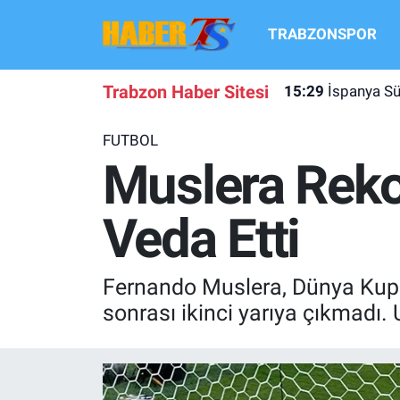
TRABZONSPOR
TRABZONSPOR
Hava Durumu
Trabzon Haber Sitesi
15:29
İspanya Sü
TRABZON GUNDEMI
Trafik Durumu
FUTBOL
GÜNDEM
Süper Lig Puan Durumu ve Fikstür
Muslera Reko
TRANSFER HABERLERI
Tüm Manşetler
Veda Etti
KULİS MEYDANI
Son Dakika Haberleri
Fernando Muslera, Dünya Kupas
1461 TRABZON
Haber Arşivi
sonrası ikinci yarıya çıkmadı
FUTBOL
ALT LIGLER