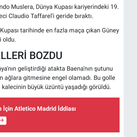
ndo Muslera, Dünya Kupası kariyerindeki 19.
ci Claudio Taffarel'i geride bıraktı.
a Kupası tarihinde en fazla maça çıkan Güney
 oldu.
LLERİ BOZDU
a'nın geliştirdiği atakta Baena'nın şutunu
n ağlara gitmesine engel olamadı. Bu golle
 kalecinin büyük üzüntü yaşadığı görüldü.
 İçin Atletico Madrid İddiası