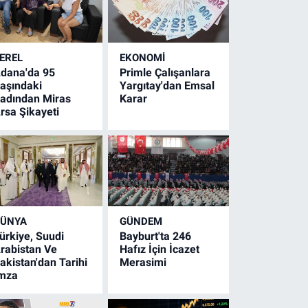
EREL
EKONOMİ
dana'da 95
Primle Çalışanlara
aşındaki
Yargıtay'dan Emsal
adından Miras
Karar
rsa Şikayeti
ÜNYA
GÜNDEM
ürkiye, Suudi
Bayburt'ta 246
rabistan Ve
Hafız İçin İcazet
akistan'dan Tarihi
Merasimi
mza