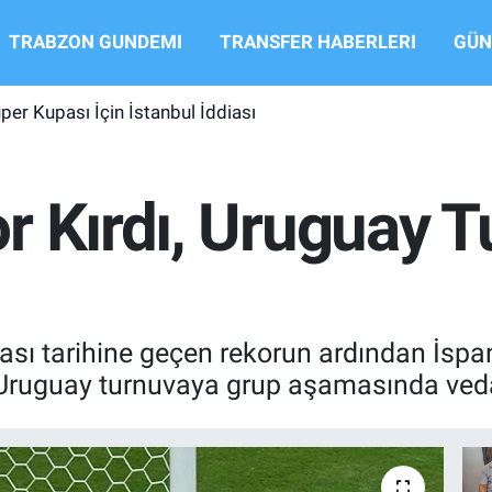
TRABZON GUNDEMI
TRANSFER HABERLERI
GÜN
per Kupası İçin İstanbul İddiası
r Kırdı, Uruguay 
ı tarihine geçen rekorun ardından İspan
. Uruguay turnuvaya grup aşamasında veda