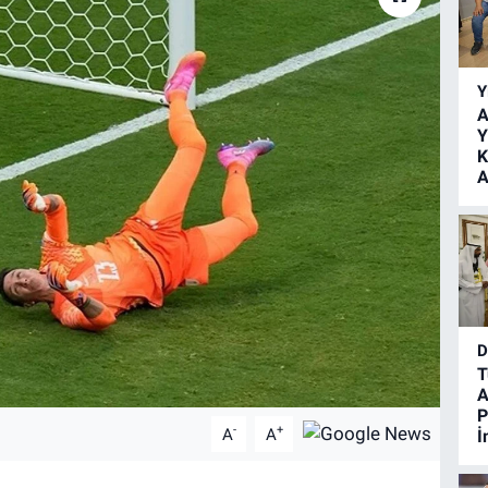
Y
A
Y
K
A
D
T
A
P
-
+
A
A
İ