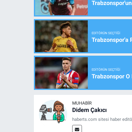
Trabzonspor'un
EDITÖRÜN SEÇTIĞI
Trabzonspor'a 
EDITÖRÜN SEÇTIĞI
Trabzonspor O 
MUHABIR
Didem Çakıcı
haberts.com sitesi haber edit