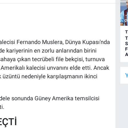
T
T
kalecisi Fernando Muslera, Dünya Kupası'nda
S
F
e kariyerinin en zorlu anlarından birini
A
sahaya çıkan tecrübeli file bekçisi, turnuva
Amerikalı kalecisi unvanını elde etti. Ancak
Y
k üzüntü nedeniyle karşılaşmanın ikinci
dele sonunda Güney Amerika temsilcisi
i.
EÇTİ