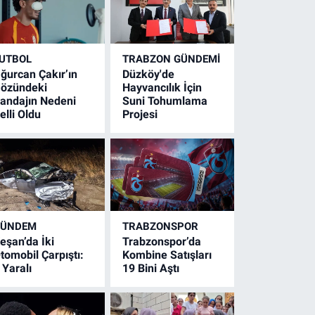
UTBOL
TRABZON GÜNDEMİ
ğurcan Çakır’ın
Düzköy'de
özündeki
Hayvancılık İçin
andajın Nedeni
Suni Tohumlama
elli Oldu
Projesi
GÜNDEM
TRABZONSPOR
eşan’da İki
Trabzonspor’da
tomobil Çarpıştı:
Kombine Satışları
 Yaralı
19 Bini Aştı