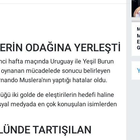
M
M
E
ERİN ODAĞINA YERLEŞTİ
G
ci hafta maçında Uruguay ile Yeşil Burun
Y
de oynanan mücadelede sonucu belirleyen
rnando Muslera'nın yaptığı hatalar oldu.
üğü iki golde de eleştirilerin hedefi haline
osyal medyada en çok konuşulan isimlerden
LÜNDE TARTIŞILAN