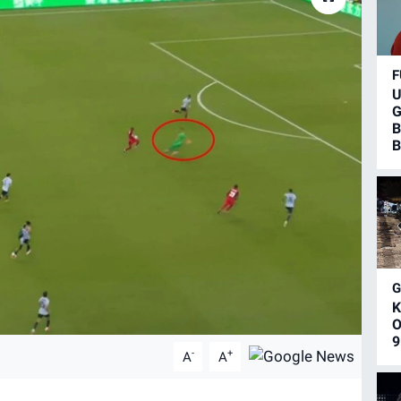
F
U
G
B
B
K
O
9
-
+
A
A