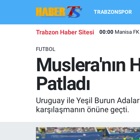
TRABZONSPOR
TRABZONSPOR
Hava Durumu
Trabzon Haber Sitesi
00:00
Manisa FK 
TRABZON GUNDEMI
Trafik Durumu
FUTBOL
GÜNDEM
Süper Lig Puan Durumu ve Fikstür
Muslera'nın H
TRANSFER HABERLERI
Tüm Manşetler
Patladı
KULİS MEYDANI
Son Dakika Haberleri
Uruguay ile Yeşil Burun Adalar
1461 TRABZON
Haber Arşivi
karşılaşmanın önüne geçti.
FUTBOL
ALT LIGLER