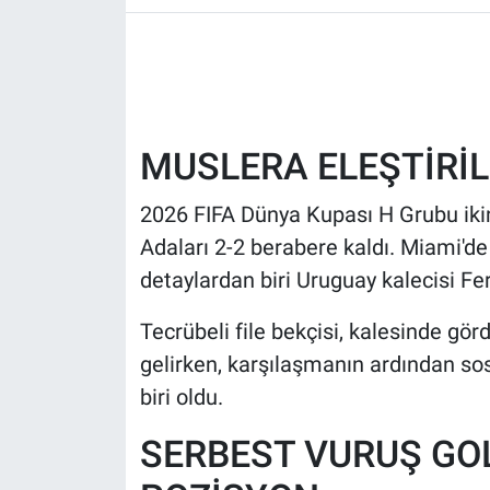
HABERDE İNSAN
POLİTİKA
MUSLERA ELEŞTİRİL
SPOR
2026 FIFA Dünya Kupası H Grubu ikin
MAGAZİN
Adaları 2-2 berabere kaldı. Miami'
Bilim, Teknoloji
detaylardan biri Uruguay kalecisi Fe
Tecrübeli file bekçisi, kalesinde görd
gelirken, karşılaşmanın ardından s
biri oldu.
SERBEST VURUŞ GO