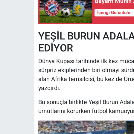
Bayern Münih 
İçeriği Görüntüle
YEŞİL BURUN ADALA
EDİYOR
Dünya Kupası tarihinde ilk kez müca
sürpriz ekiplerinden biri olmayı sür
alan Afrika temsilcisi, bu kez de Ur
yazdırdı.
Bu sonuçla birlikte Yeşil Burun Adal
umutlarını korurken futbol kamuoyun