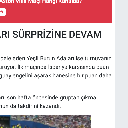
Aston Villa Maçı Hangi Kanalda?
RI SÜRPRİZİNE DEVAM
dele eden Yeşil Burun Adaları ise turnuvanın
dürüyor. İlk maçında İspanya karşısında puan
uguay engelini aşarak hanesine bir puan daha
arı, son hafta öncesinde gruptan çıkma
un da takdirini kazandı.