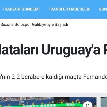
TRABZON GUNDEMI
TRANSFER HABERLERI
GÜN
Sezona Boluspor Galibiyetiyle Başladı
ataları Uruguay'a 
ı'nın 2-2 berabere kaldığı maçta Fernando