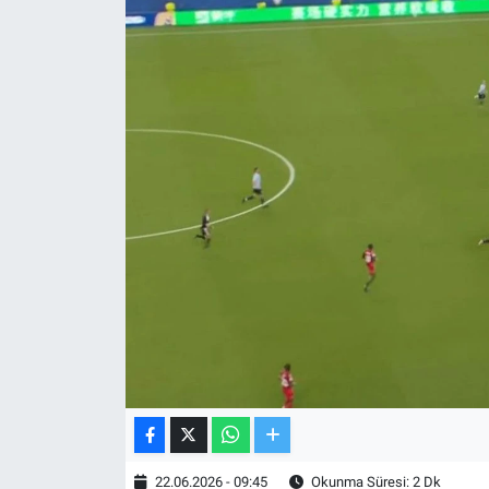
TV VE SİNEMA
BASKETBOL
SAĞLIK
GENEL
KÜLTÜR SANAT
ASAYİŞ
EKONOMİ
EĞİTİM
22.06.2026 - 09:45
Okunma Süresi: 2 Dk
ÇEVRE