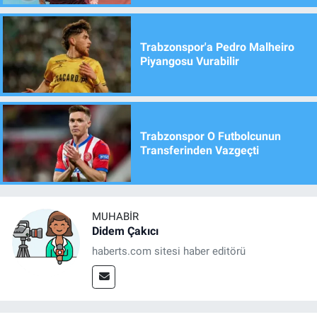
Trabzonspor'a Pedro Malheiro
Piyangosu Vurabilir
Trabzonspor O Futbolcunun
Transferinden Vazgeçti
MUHABIR
Didem Çakıcı
haberts.com sitesi haber editörü