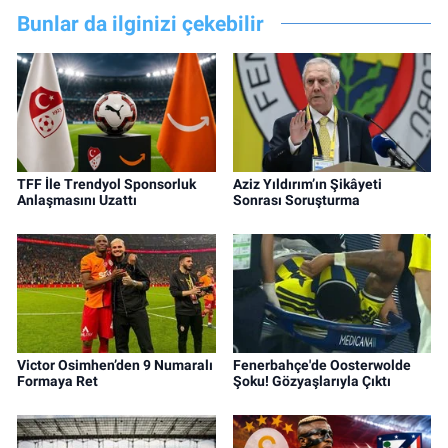
Bunlar da ilginizi çekebilir
TFF İle Trendyol Sponsorluk
Aziz Yıldırım’ın Şikâyeti
Anlaşmasını Uzattı
Sonrası Soruşturma
Victor Osimhen’den 9 Numaralı
Fenerbahçe'de Oosterwolde
Formaya Ret
Şoku! Gözyaşlarıyla Çıktı