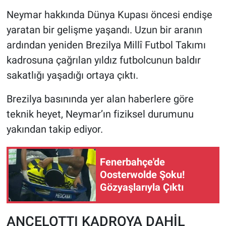
Neymar hakkında Dünya Kupası öncesi endişe
HABERDE İNSAN
yaratan bir gelişme yaşandı. Uzun bir aranın
ardından yeniden Brezilya Millî Futbol Takımı
POLİTİKA
kadrosuna çağrılan yıldız futbolcunun baldır
sakatlığı yaşadığı ortaya çıktı.
SPOR
Brezilya basınında yer alan haberlere göre
MAGAZİN
teknik heyet, Neymar’ın fiziksel durumunu
Bilim, Teknoloji
yakından takip ediyor.
Fenerbahçe'de
Oosterwolde Şoku!
Gözyaşlarıyla Çıktı
ANCELOTTI KADROYA DAHİL