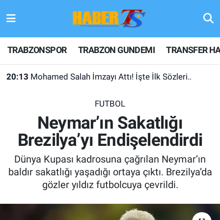
TRABZONSPOR
Hava Durumu
TRABZONSPOR
TRABZON GUNDEMI
TRANSFER HA
TRABZON GUNDEMI
Trafik Durumu
20:13
Mohamed Salah İmzayı Attı! İşte İlk Sözleri..
GÜNDEM
Süper Lig Puan Durumu ve Fikstür
FUTBOL
TRANSFER HABERLERI
Tüm Manşetler
Neymar’ın Sakatlığı
Brezilya’yı Endişelendirdi
KULİS MEYDANI
Son Dakika Haberleri
Dünya Kupası kadrosuna çağrılan Neymar’ın
1461 TRABZON
Haber Arşivi
baldır sakatlığı yaşadığı ortaya çıktı. Brezilya’da
gözler yıldız futbolcuya çevrildi.
FUTBOL
ALT LIGLER