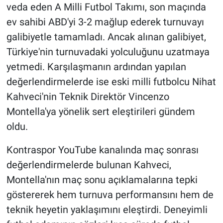
veda eden A Milli Futbol Takımı, son maçında
ev sahibi ABD'yi 3-2 mağlup ederek turnuvayı
HABERDE İNSAN
galibiyetle tamamladı. Ancak alınan galibiyet,
POLİTİKA
Türkiye'nin turnuvadaki yolculuğunu uzatmaya
yetmedi. Karşılaşmanın ardından yapılan
SPOR
değerlendirmelerde ise eski milli futbolcu Nihat
Kahveci'nin Teknik Direktör Vincenzo
MAGAZİN
Montella'ya yönelik sert eleştirileri gündem
Bilim, Teknoloji
oldu.
Kontraspor YouTube kanalında maç sonrası
değerlendirmelerde bulunan Kahveci,
Montella'nın maç sonu açıklamalarına tepki
göstererek hem turnuva performansını hem de
teknik heyetin yaklaşımını eleştirdi. Deneyimli