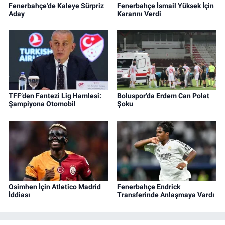
Fenerbahçe'de Kaleye Sürpriz
Fenerbahçe İsmail Yüksek İçin
Aday
Kararını Verdi
TFF’den Fantezi Lig Hamlesi:
Boluspor’da Erdem Can Polat
Şampiyona Otomobil
Şoku
Osimhen İçin Atletico Madrid
Fenerbahçe Endrick
İddiası
Transferinde Anlaşmaya Vardı