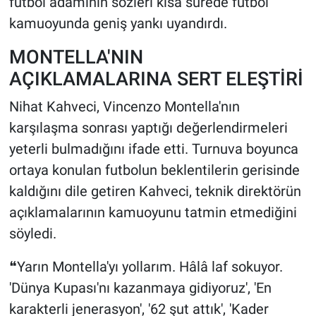
futbol adamının sözleri kısa sürede futbol
kamuoyunda geniş yankı uyandırdı.
MONTELLA'NIN
AÇIKLAMALARINA SERT ELEŞTİRİ
Nihat Kahveci, Vincenzo Montella'nın
karşılaşma sonrası yaptığı değerlendirmeleri
yeterli bulmadığını ifade etti. Turnuva boyunca
ortaya konulan futbolun beklentilerin gerisinde
kaldığını dile getiren Kahveci, teknik direktörün
açıklamalarının kamuoyunu tatmin etmediğini
söyledi.
❝Yarın Montella'yı yollarım. Hâlâ laf sokuyor.
'Dünya Kupası'nı kazanmaya gidiyoruz', 'En
karakterli jenerasyon', '62 şut attık', 'Kader