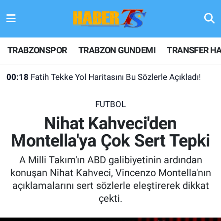
TRABZONSPOR
Hava Durumu
TRABZONSPOR
TRABZON GUNDEMI
TRANSFER HA
TRABZON GUNDEMI
Trafik Durumu
00:18
Fatih Tekke Yol Haritasını Bu Sözlerle Açıkladı!
GÜNDEM
Süper Lig Puan Durumu ve Fikstür
FUTBOL
TRANSFER HABERLERI
Tüm Manşetler
Nihat Kahveci'den
Montella'ya Çok Sert Tepki
KULİS MEYDANI
Son Dakika Haberleri
A Milli Takım'ın ABD galibiyetinin ardından
1461 TRABZON
Haber Arşivi
konuşan Nihat Kahveci, Vincenzo Montella'nın
açıklamalarını sert sözlerle eleştirerek dikkat
FUTBOL
çekti.
ALT LIGLER