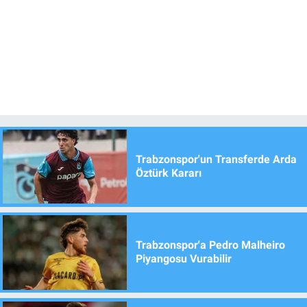
Trabzonspor'un Transferde Arda
Öztürk Kararı
Trabzonspor'a Pedro Malheiro
Piyangosu Vurabilir