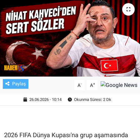
TV VE SİNEMA
BASKETBOL
SAĞLIK
GENEL
KÜLTÜR SANAT
Paylaş
-
+
A
A
ASAYİŞ
26.06.2026 - 10:14
Okunma Süresi: 2 Dk
EKONOMİ
EĞİTİM
2026 FIFA Dünya Kupası'na grup aşamasında
ÇEVRE