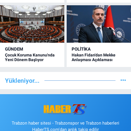
GÜNDEM
POLİTİKA
Çocuk Koruma Kanunu'nda
Hakan Fidan'dan Mekke
Yeni Dönem Başlıyor
Anlaşması Açıklaması
Yükleniyor...
Trabzon haber sitesi - Trabzonspor ve Trabzon haberleri
HaberTS.com'dan anlık takip edilir