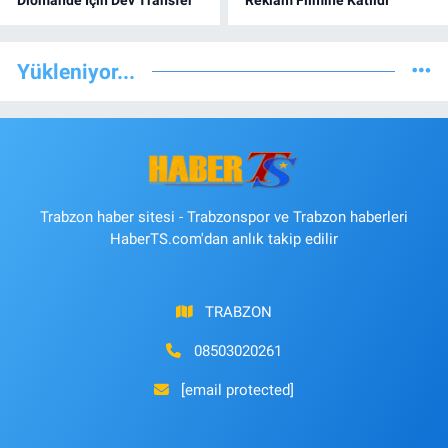
Yükleniyor...
Trabzon haber sitesi - Trabzonspor ve Trabzon haberleri
HaberTS.com'dan anlık takip edilir
TRABZON
08503020261
[email protected]