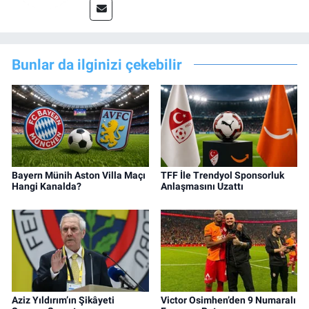
Bunlar da ilginizi çekebilir
Bayern Münih Aston Villa Maçı
TFF İle Trendyol Sponsorluk
Hangi Kanalda?
Anlaşmasını Uzattı
Aziz Yıldırım’ın Şikâyeti
Victor Osimhen’den 9 Numaralı