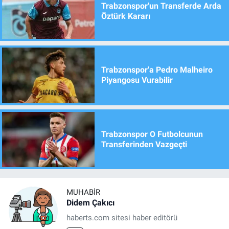
Trabzonspor'un Transferde Arda
Öztürk Kararı
Trabzonspor'a Pedro Malheiro
Piyangosu Vurabilir
Trabzonspor O Futbolcunun
Transferinden Vazgeçti
MUHABIR
Didem Çakıcı
haberts.com sitesi haber editörü