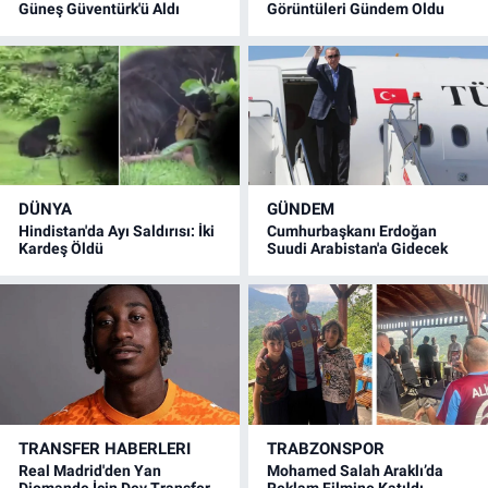
Güneş Güventürk'ü Aldı
Görüntüleri Gündem Oldu
DÜNYA
GÜNDEM
Hindistan'da Ayı Saldırısı: İki
Cumhurbaşkanı Erdoğan
Kardeş Öldü
Suudi Arabistan'a Gidecek
TRANSFER HABERLERI
TRABZONSPOR
Real Madrid'den Yan
Mohamed Salah Araklı’da
Diomande İçin Dev Transfer
Reklam Filmine Katıldı