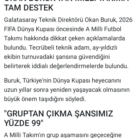
TAM DESTEK
HABERDE İNSAN
Galatasaray Teknik Direktörü Okan Buruk, 2026
FIFA Dünya Kupası öncesinde A Milli Futbol
POLİTİKA
Takımı hakkında dikkat çeken açıklamalarda
SPOR
bulundu. Tecrübeli teknik adam, ay-yıldızlı
ekibin turnuvadaki şansına güvendiğini
MAGAZİN
belirterek iddialı değerlendirmelerde bulundu.
Bilim, Teknoloji
Buruk, Türkiye'nin Dünya Kupası heyecanını
uzun yıllar sonra yeniden yaşayacak olmasının
büyük önem taşıdığını söyledi.
"GRUPTAN ÇIKMA ŞANSIMIZ
YÜZDE 99"
A Milli Takım'ın grup aşamasını geçeceğine