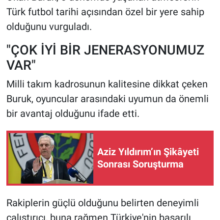
Türk futbol tarihi açısından özel bir yere sahip
olduğunu vurguladı.
"ÇOK İYİ BİR JENERASYONUMUZ
VAR"
Milli takım kadrosunun kalitesine dikkat çeken
Buruk, oyuncular arasındaki uyumun da önemli
bir avantaj olduğunu ifade etti.
Aziz Yıldırım’ın Şikâyeti
Sonrası Soruşturma
Rakiplerin güçlü olduğunu belirten deneyimli
çalıştırıcı, buna rağmen Türkiye'nin başarılı