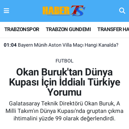
TRABZONSPOR
Hava Durumu
TRABZONSPOR
TRABZON GUNDEMI
TRANSFER HA
TRABZON GUNDEMI
Trafik Durumu
01:04
Bayern Münih Aston Villa Maçı Hangi Kanalda?
GÜNDEM
Süper Lig Puan Durumu ve Fikstür
FUTBOL
TRANSFER HABERLERI
Tüm Manşetler
Okan Buruk'tan Dünya
Kupası İçin İddialı Türkiye
KULİS MEYDANI
Son Dakika Haberleri
Yorumu
1461 TRABZON
Haber Arşivi
Galatasaray Teknik Direktörü Okan Buruk, A
FUTBOL
Milli Takım'ın Dünya Kupası'nda gruptan çıkma
ihtimalini yüzde 99 olarak değerlendirdi.
ALT LIGLER