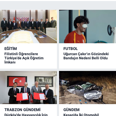
EĞİTİM
FUTBOL
Filistinli Öğrencilere
Uğurcan Çakır’ın Gözündeki
Türkiye'de Açık Öğretim
Bandajın Nedeni Belli Oldu
İmkanı
TRABZON GÜNDEMİ
GÜNDEM
Düzköy'de Hayvancılık İçin
Keşan’da İki Otomobil