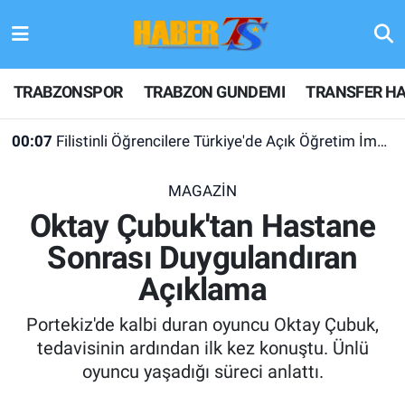
TRABZONSPOR
Hava Durumu
TRABZONSPOR
TRABZON GUNDEMI
TRANSFER HA
TRABZON GUNDEMI
Trafik Durumu
00:07
Filistinli Öğrencilere Türkiye'de Açık Öğretim İmkanı
GÜNDEM
Süper Lig Puan Durumu ve Fikstür
MAGAZİN
TRANSFER HABERLERI
Tüm Manşetler
Oktay Çubuk'tan Hastane
Sonrası Duygulandıran
KULİS MEYDANI
Son Dakika Haberleri
Açıklama
1461 TRABZON
Haber Arşivi
Portekiz'de kalbi duran oyuncu Oktay Çubuk,
FUTBOL
tedavisinin ardından ilk kez konuştu. Ünlü
oyuncu yaşadığı süreci anlattı.
ALT LIGLER