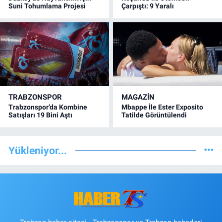
Suni Tohumlama Projesi
Çarpıştı: 9 Yaralı
TRABZONSPOR
MAGAZİN
Trabzonspor’da Kombine
Mbappe İle Ester Exposito
Satışları 19 Bini Aştı
Tatilde Görüntülendi
Yükleniyor...