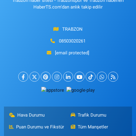
Trabzon haber sitesi - Trabzonspor ve Trabzon haberleri
HaberTS.com'dan anlık takip edilir
TRABZON
08503020261
[email protected]
Hava Durumu
Trafik Durumu
Puan Durumu ve Fikstür
Tüm Manşetler