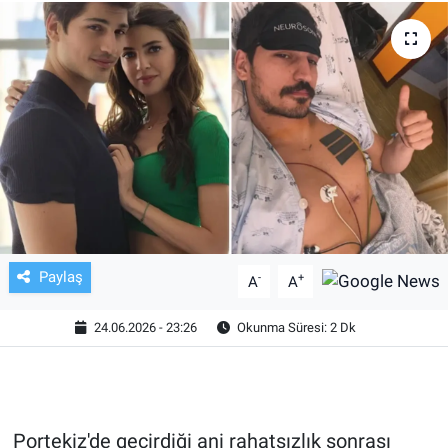
TV VE SİNEMA
BASKETBOL
SAĞLIK
GENEL
KÜLTÜR SANAT
Paylaş
-
+
A
A
ASAYİŞ
24.06.2026 - 23:26
Okunma Süresi: 2 Dk
EKONOMİ
EĞİTİM
Portekiz'de geçirdiği ani rahatsızlık sonrası
ÇEVRE