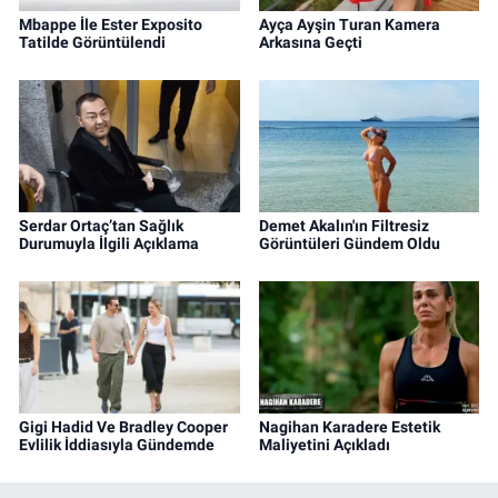
Mbappe İle Ester Exposito
Ayça Ayşin Turan Kamera
Tatilde Görüntülendi
Arkasına Geçti
Serdar Ortaç’tan Sağlık
Demet Akalın'ın Filtresiz
Durumuyla İlgili Açıklama
Görüntüleri Gündem Oldu
Gigi Hadid Ve Bradley Cooper
Nagihan Karadere Estetik
Evlilik İddiasıyla Gündemde
Maliyetini Açıkladı