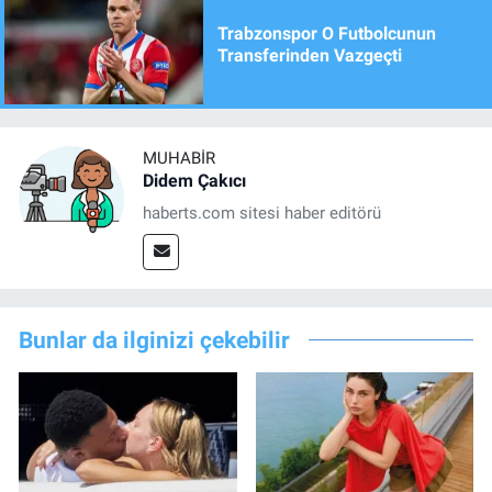
Trabzonspor O Futbolcunun
Transferinden Vazgeçti
MUHABIR
Didem Çakıcı
haberts.com sitesi haber editörü
Bunlar da ilginizi çekebilir