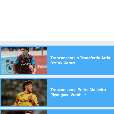
Trabzonspor'un Transferde Arda
Öztürk Kararı
Trabzonspor'a Pedro Malheiro
Piyangosu Vurabilir