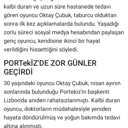
kalbi duran ve uzun süre hastanede tedavi
HABERDE İNSAN
gören oyuncu Oktay Çubuk, taburcu olduktan
sonra ilk kez açıklamalarda bulundu. Yaşadığı
POLİTİKA
zorlu süreci sosyal medya hesabından paylaşan
genç oyuncu, kendisine ikinci bir hayat
SPOR
verildiğini hissettiğini söyledi.
MAGAZİN
PORTekİZ'DE ZOR GÜNLER
GEÇİRDİ
Bilim, Teknoloji
30 yaşındaki oyuncu Oktay Çubuk, nisan ayının
sonlarında bulunduğu Portekiz'in başkenti
Lizbon'da aniden rahatsızlanmıştı. Kalbi duran
oyuncu, doktorların müdahalesiyle yeniden
hayata döndürülmüş ve yoğun bakımda tedavi
altına alınmıştı.