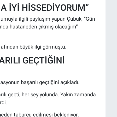
A İYİ HİSSEDİYORUM”
umuyla ilgili paylaşım yapan Çubuk, “Gün
kında hastaneden çıkmış olacağım”
afından büyük ilgi görmüştü.
RILI GEÇTİĞİNİ
syonun başarılı geçtiğini açıkladı.
ılı geçti, her şey yolunda. Yakın zamanda
rdi.
neden taburcu edilmesi bekleniyor.