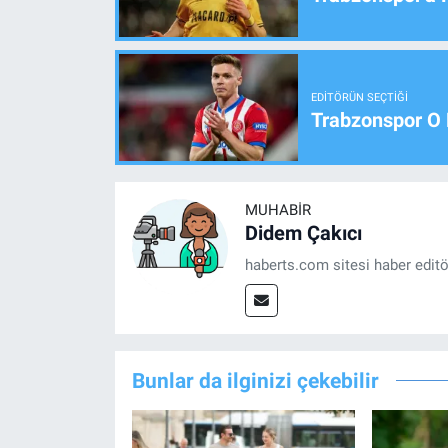
EDITÖRÜN SEÇTIĞI
Trabzonspor O 
MUHABIR
Didem Çakıcı
haberts.com sitesi haber edit
Bunlar da ilginizi çekebilir