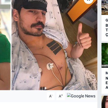
B
T
Ç
M
N
E
A
-
+
A
A