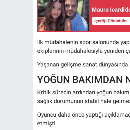
Mauro Icardi'd
İçeriği Görüntüle
İlk müdahalenin spor salonunda yapı
ekiplerinin müdahalesiyle yeniden çal
Yaşanan gelişme sanat dünyasında b
YOĞUN BAKIMDAN N
Kritik sürecin ardından yoğun bakım
sağlık durumunun stabil hale gelmesiy
Oyuncu daha önce yaptığı açıklamad
etmişti.