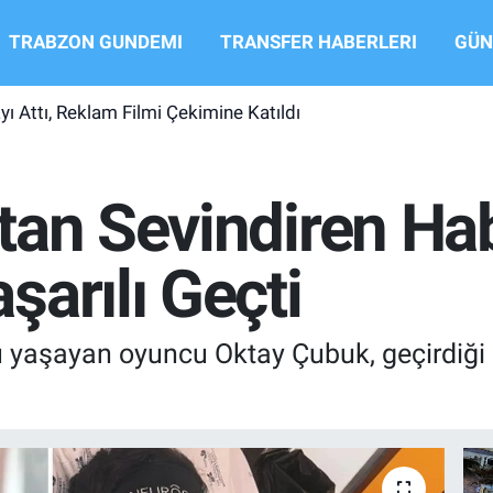
TRABZON GUNDEMI
TRANSFER HABERLERI
GÜN
yı Attı, Reklam Filmi Çekimine Katıldı
tan Sevindiren Ha
arılı Geçti
nu yaşayan oyuncu Oktay Çubuk, geçirdiği 