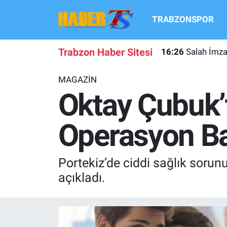
TRABZONSPOR
TRABZONSPOR
Hava Durumu
Trabzon Haber Sitesi
16:26
Salah İmza
TRABZON GUNDEMI
Trafik Durumu
MAGAZİN
GÜNDEM
Süper Lig Puan Durumu ve Fikstür
Oktay Çubuk’
TRANSFER HABERLERI
Tüm Manşetler
Operasyon Baş
KULİS MEYDANI
Son Dakika Haberleri
Portekiz’de ciddi sağlık soru
1461 TRABZON
Haber Arşivi
açıkladı.
FUTBOL
ALT LIGLER