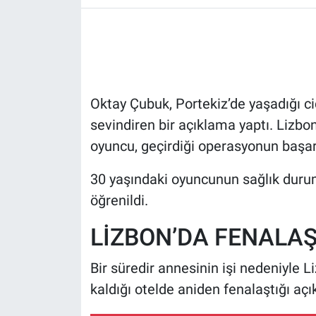
HABERDE İNSAN
POLİTİKA
Oktay Çubuk, Portekiz’de yaşadığı ci
SPOR
sevindiren bir açıklama yaptı. Lizbo
MAGAZİN
oyuncu, geçirdiği operasyonun başarı
Bilim, Teknoloji
30 yaşındaki oyuncunun sağlık durum
öğrenildi.
LİZBON’DA FENALA
Bir süredir annesinin işi nedeniyle 
kaldığı otelde aniden fenalaştığı açı