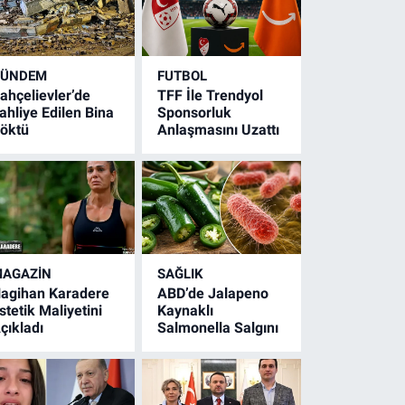
GÜNDEM
FUTBOL
ahçelievler’de
TFF İle Trendyol
ahliye Edilen Bina
Sponsorluk
öktü
Anlaşmasını Uzattı
AGAZİN
SAĞLIK
agihan Karadere
ABD’de Jalapeno
stetik Maliyetini
Kaynaklı
çıkladı
Salmonella Salgını