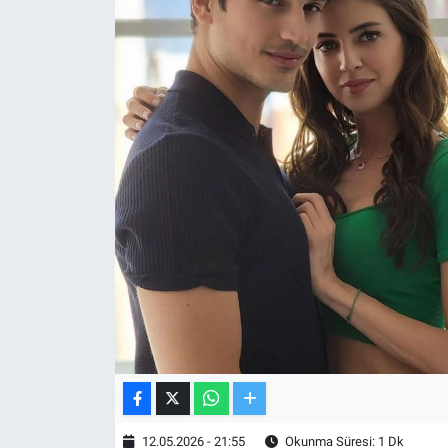
TV VE SİNEMA
BASKETBOL
SAĞLIK
GENEL
KÜLTÜR SANAT
ASAYİŞ
EKONOMİ
EĞİTİM
12.05.2026 - 21:55
Okunma Süresi: 1 Dk
ÇEVRE