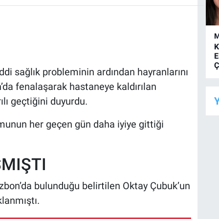
M
K
E
Ç
ddi sağlık probleminin ardından hayranlarını
n’da fenalaşarak hastaneye kaldırılan
Y
lı geçtiğini duyurdu.
unun her geçen gün daha iyiye gittiği
ŞMIŞTI
Lizbon’da bulunduğu belirtilen Oktay Çubuk’un
klanmıştı.