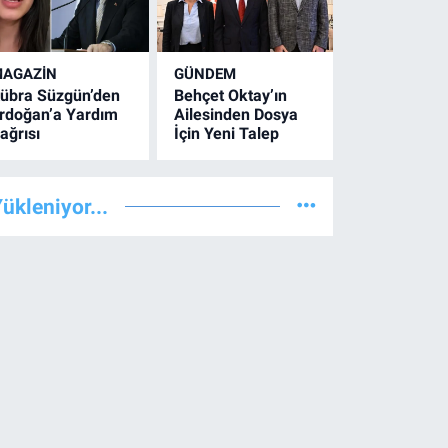
AGAZİN
GÜNDEM
übra Süzgün’den
Behçet Oktay’ın
rdoğan’a Yardım
Ailesinden Dosya
ağrısı
İçin Yeni Talep
ükleniyor...