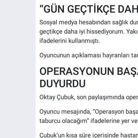
“GÜN GEÇTİKÇE DAH
Sosyal medya hesabından sağlık dur
geçtikçe daha iyi hissediyorum. Ya
ifadelerini kullanmıştı.
Oyuncunun açıklaması hayranları tar
OPERASYONUN BAŞA
DUYURDU
Oktay Çubuk, son paylaşımında opera
Oyuncu mesajında, “Operasyon başar
taburcu olacağım” ifadelerine yer ve
Çubuk’un kısa süre içerisinde hasta