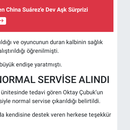
en China Suárez'e Dev Aşk Sürprizi
ldığı ve oyuncunun duran kalbinin sağlık
ıştırıldığı öğrenilmişti.
üyük endişe yaratmıştı.
ORMAL SERVİSE ALINDI
 ünitesinde tedavi gören Oktay Çubuk’un
le normal servise çıkarıldığı belirtildi.
a kendisine destek veren herkese teşekkür