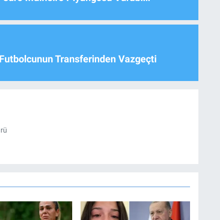
Futbolcunun Transferinden Vazgeçti
örü