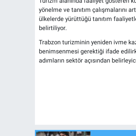
Turizm alanında faaliyet gösteren k
yönelme ve tanıtım çalışmalarını artı
ülkelerde yürüttüğü tanıtım faaliye
belirtiliyor.
Trabzon turizminin yeniden ivme kazan
benimsenmesi gerektiği ifade edili
adımların sektör açısından belirleyici