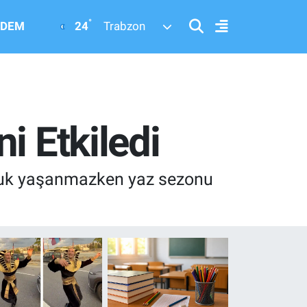
°
24
DEM
Trabzon
i Etkiledi
nluk yaşanmazken yaz sezonu