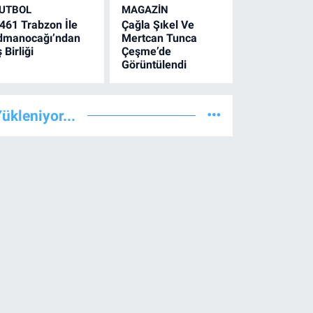
UTBOL
MAGAZİN
461 Trabzon İle
Çağla Şıkel Ve
dmanocağı’ndan
Mertcan Tunca
ş Birliği
Çeşme’de
Görüntülendi
ükleniyor...