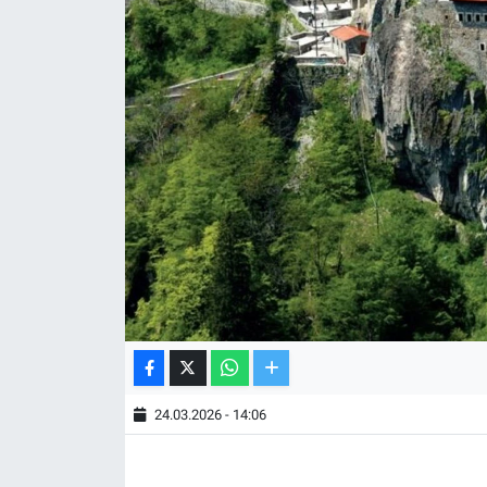
TV VE SİNEMA
BASKETBOL
SAĞLIK
GENEL
KÜLTÜR SANAT
ASAYİŞ
EKONOMİ
24.03.2026 - 14:06
EĞİTİM
ÇEVRE