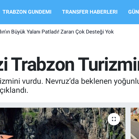
TRABZON GUNDEMI
TRANSFER HABERLERI
GÜN
ın'ın Büyük Yalanı Patladı! Zararı Çok Desteği Yok
i Trabzon Turizmin
urizmini vurdu. Nevruz’da beklenen yoğu
çıklandı.