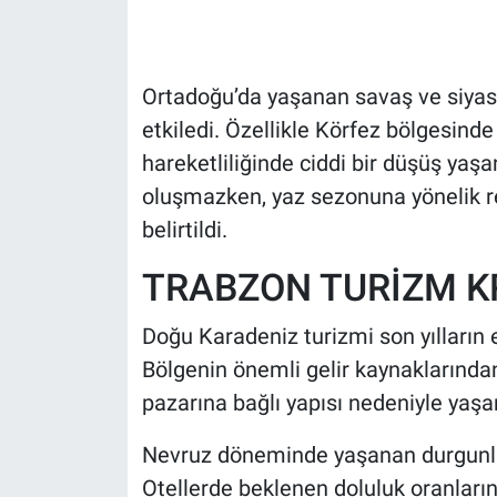
HABERDE İNSAN
Ortadoğu’da yaşanan savaş ve siyasi
POLİTİKA
etkiledi. Özellikle Körfez bölgesind
hareketliliğinde ciddi bir düşüş ya
SPOR
oluşmazken, yaz sezonuna yönelik r
MAGAZİN
belirtildi.
TRABZON TURİZM KR
Bilim, Teknoloji
Doğu Karadeniz turizmi son yılların e
Bölgenin önemli gelir kaynaklarından
pazarına bağlı yapısı nedeniyle yaşa
Nevruz döneminde yaşanan durgunluk
Otellerde beklenen doluluk oranları