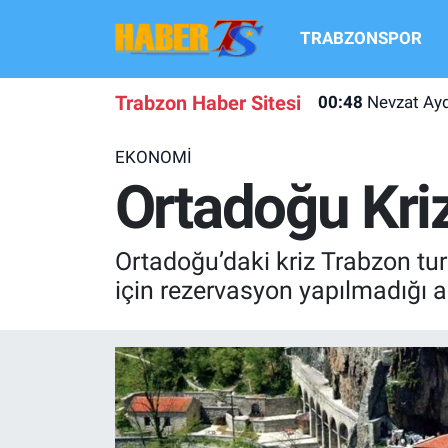
TRABZONSPOR
TRABZONSPOR
Hava Durumu
Trabzon Haber Sitesi
00:48
Nevzat Ayd
TRABZON GUNDEMI
Trafik Durumu
EKONOMİ
GÜNDEM
Süper Lig Puan Durumu ve Fikstür
Ortadoğu Kriz
TRANSFER HABERLERI
Tüm Manşetler
Ortadoğu’daki kriz Trabzon t
KULİS MEYDANI
Son Dakika Haberleri
için rezervasyon yapılmadığı a
1461 TRABZON
Haber Arşivi
FUTBOL
ALT LIGLER