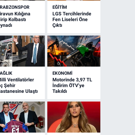
RABZONSPOR
EĞİTİM
iravun Kılığına
LGS Tercihlerinde
irip Kolbastı
Fen Liseleri Öne
ynadı
Çıktı
AĞLIK
EKONOMİ
illi Ventilatörler
Motorinde 3,97 TL
ç Şehir
İndirim ÖTV’ye
astanesine Ulaştı
Takıldı