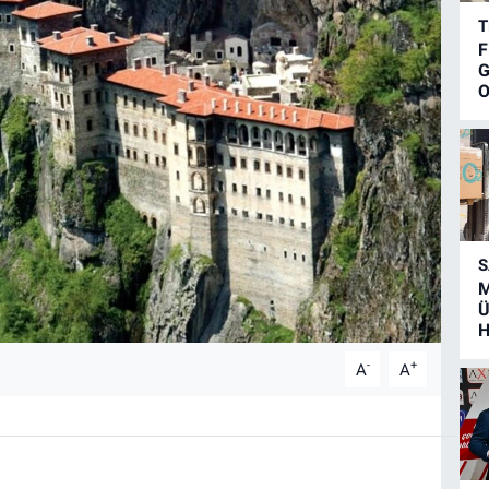
T
F
G
O
S
M
Ü
H
-
+
A
A