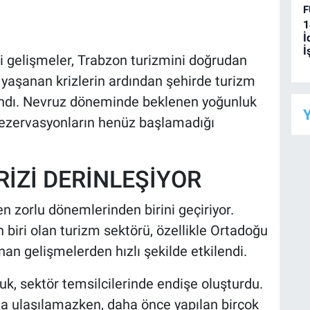
F
1
İ
İ
 gelişmeler, Trabzon turizmini doğrudan
e yaşanan krizlerin ardından şehirde turizm
şandı. Nevruz döneminde beklenen yoğunluk
Y
ezervasyonların henüz başlamadığı
İZİ DERİNLEŞİYOR
n zorlu dönemlerinden birini geçiriyor.
 biri olan turizm sektörü, özellikle Ortadoğu
nan gelişmelerden hızlı şekilde etkilendi.
, sektör temsilcilerinde endişe oluşturdu.
na ulaşılamazken, daha önce yapılan birçok