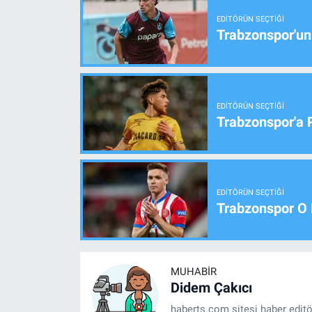
EDITÖRÜN SEÇTIĞI
Trabzonspor'un
EDITÖRÜN SEÇTIĞI
Trabzonspor'a 
EDITÖRÜN SEÇTIĞI
Trabzonspor O 
MUHABIR
Didem Çakıcı
haberts.com sitesi haber edit