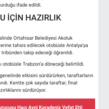
rduğu ifade edildi.
 İÇİN HAZIRLIK
linde Ortahisar Belediyesi Akoluk
ilerine tahsis edilecek otobüsle Antalya’ya
 tribünden takip edeceği öğrenildi.
ı otobüsle Trabzon’a döneceği belirtildi.
genelinde etkisini sürdürürken, taraftarların
dı. Kentte çok sayıda taraftar, final
rlıklarını sürdürüyor.
urucusu Hacı Avni Karadeniz Vefat Etti