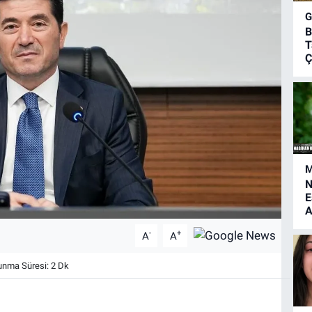
B
T
Ç
M
N
E
A
-
+
A
A
nma Süresi: 2 Dk