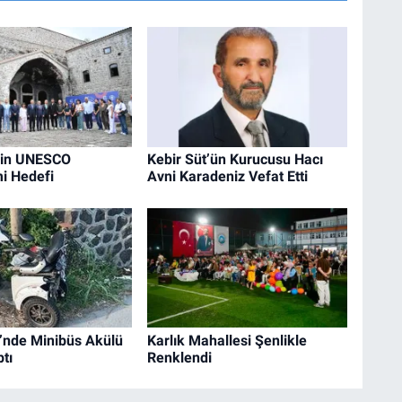
çin UNESCO
Kebir Süt’ün Kurucusu Hacı
i Hedefi
Avni Karadeniz Vefat Etti
’nde Minibüs Akülü
Karlık Mahallesi Şenlikle
tı
Renklendi