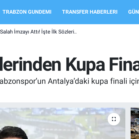
TRABZON GUNDEMI
TRANSFER HABERLERI
GÜN
ah İmzayı Attı! İşte İlk Sözleri..
ilerinden Kupa Fina
 Trabzonspor’un Antalya’daki kupa finali 