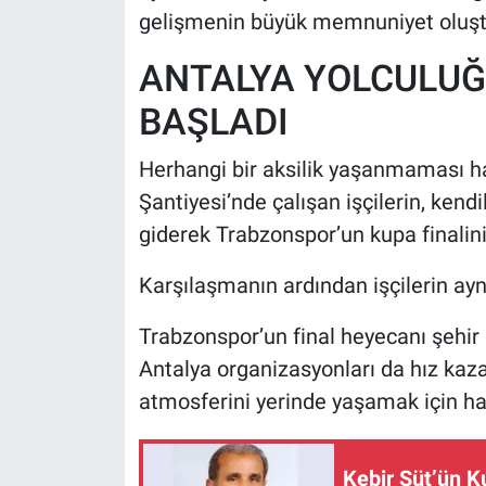
gelişmenin büyük memnuniyet oluştu
ANTALYA YOLCULUĞU
BAŞLADI
Herhangi bir aksilik yaşanmaması ha
Şantiyesi’nde çalışan işçilerin, kend
giderek Trabzonspor’un kupa finalini
Karşılaşmanın ardından işçilerin ayn
Trabzonspor’un final heyecanı şehir 
Antalya organizasyonları da hız kazan
atmosferini yerinde yaşamak için hazı
Kebir Süt’ün K