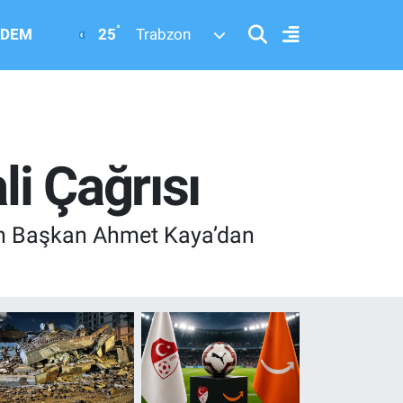
°
25
DEM
Trabzon
li Çağrısı
için Başkan Ahmet Kaya’dan