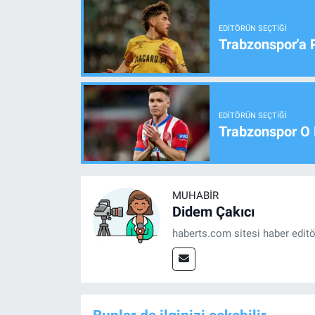
EDITÖRÜN SEÇTIĞI
Trabzonspor'a 
EDITÖRÜN SEÇTIĞI
Trabzonspor O 
MUHABIR
Didem Çakıcı
haberts.com sitesi haber edit