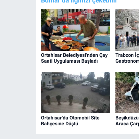
Bunlar da ilginizi çekebilir
Ortahisar Belediyesi'nden Çay
Trabzon İ
Saati Uygulaması Başladı
Gastronom
Ortahisar’da Otomobil Site
Beşikdüzü
Bahçesine Düştü
Araca Çarp