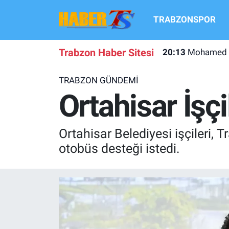
TRABZONSPOR
TRABZONSPOR
Hava Durumu
Trabzon Haber Sitesi
20:13
Mohamed Sal
TRABZON GUNDEMI
Trafik Durumu
TRABZON GÜNDEMİ
GÜNDEM
Süper Lig Puan Durumu ve Fikstür
Ortahisar İşç
TRANSFER HABERLERI
Tüm Manşetler
Ortahisar Belediyesi işçileri,
KULİS MEYDANI
Son Dakika Haberleri
otobüs desteği istedi.
1461 TRABZON
Haber Arşivi
FUTBOL
ALT LIGLER