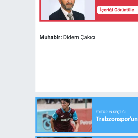
İçeriği Görüntüle
Muhabir:
Didem Çakıcı
EDITÖRÜN SEÇTIĞI
Trabzonspor'un