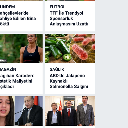
GÜNDEM
FUTBOL
ahçelievler’de
TFF İle Trendyol
ahliye Edilen Bina
Sponsorluk
öktü
Anlaşmasını Uzattı
AGAZİN
SAĞLIK
agihan Karadere
ABD’de Jalapeno
stetik Maliyetini
Kaynaklı
çıkladı
Salmonella Salgını