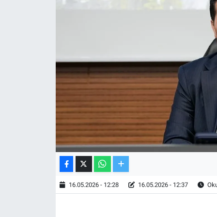
TV VE SİNEMA
BASKETBOL
SAĞLIK
GENEL
KÜLTÜR SANAT
ASAYİŞ
EKONOMİ
16.05.2026 - 12:28
16.05.2026 - 12:37
Oku
EĞİTİM
ÇEVRE