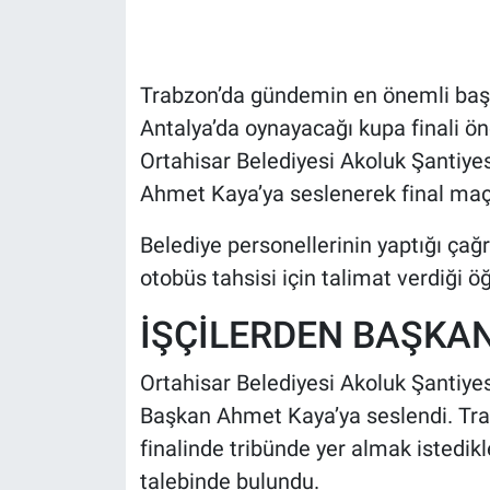
HABERDE İNSAN
Trabzon’da gündemin en önemli başlı
POLİTİKA
Antalya’da oynayacağı kupa finali ö
Ortahisar Belediyesi Akoluk Şantiyes
SPOR
Ahmet Kaya’ya seslenerek final maçın
MAGAZİN
Belediye personellerinin yaptığı ça
Bilim, Teknoloji
otobüs tahsisi için talimat verdiği öğ
İŞÇİLERDEN BAŞKAN
Ortahisar Belediyesi Akoluk Şantiyesi
Başkan Ahmet Kaya’ya seslendi. Tra
finalinde tribünde yer almak istedikle
talebinde bulundu.