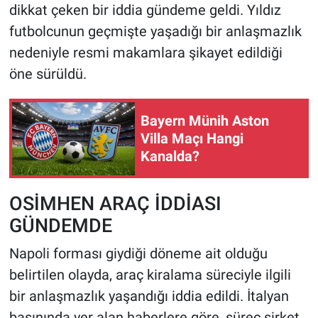
dikkat çeken bir iddia gündeme geldi. Yıldız
futbolcunun geçmişte yaşadığı bir anlaşmazlık
HABERDE İNSAN
nedeniyle resmi makamlara şikayet edildiği
POLİTİKA
öne sürüldü.
SPOR
Bayern Münih Aston
Villa Maçı Hangi
MAGAZİN
Kanalda?
Bilim, Teknoloji
OSİMHEN ARAÇ İDDİASI
GÜNDEMDE
Napoli forması giydiği döneme ait olduğu
belirtilen olayda, araç kiralama süreciyle ilgili
bir anlaşmazlık yaşandığı iddia edildi. İtalyan
basınında yer alan haberlere göre, süreç şirket