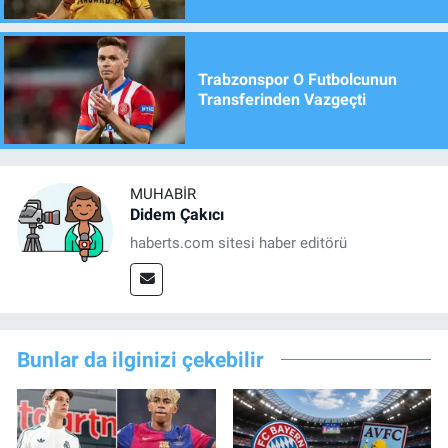
Trabzonspor O Futbolcunun
Transferinden Vazgeçti
MUHABIR
Didem Çakıcı
haberts.com sitesi haber editörü
Bunlar da ilginizi çekebilir