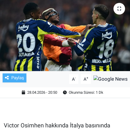
TV VE SİNEMA
BASKETBOL
SAĞLIK
GENEL
KÜLTÜR SANAT
Paylaş
-
+
A
A
ASAYİŞ
28.04.2026 - 20:50
Okunma Süresi: 1 Dk
EKONOMİ
EĞİTİM
Victor Osimhen hakkında İtalya basınında
ÇEVRE