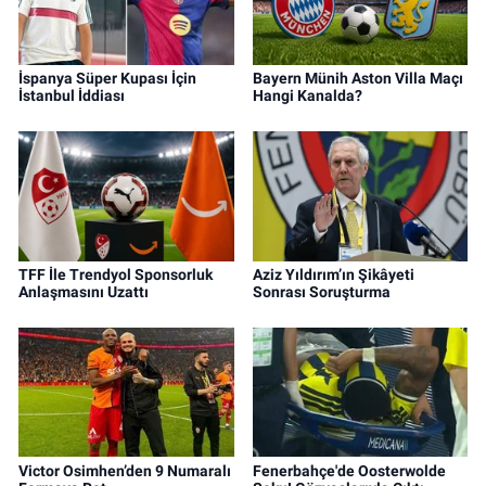
İspanya Süper Kupası İçin
Bayern Münih Aston Villa Maçı
İstanbul İddiası
Hangi Kanalda?
TFF İle Trendyol Sponsorluk
Aziz Yıldırım’ın Şikâyeti
Anlaşmasını Uzattı
Sonrası Soruşturma
Victor Osimhen’den 9 Numaralı
Fenerbahçe'de Oosterwolde