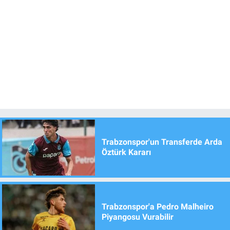
Trabzonspor'un Transferde Arda
Öztürk Kararı
Trabzonspor'a Pedro Malheiro
Piyangosu Vurabilir