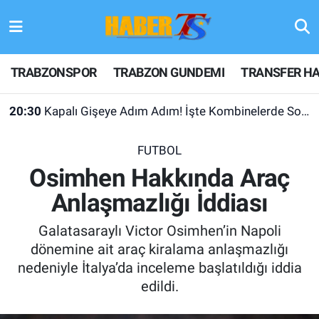
TRABZONSPOR
Hava Durumu
TRABZONSPOR
TRABZON GUNDEMI
TRANSFER HA
TRABZON GUNDEMI
Trafik Durumu
20:30
Kapalı Gişeye Adım Adım! İşte Kombinelerde Son Durum
GÜNDEM
Süper Lig Puan Durumu ve Fikstür
FUTBOL
TRANSFER HABERLERI
Tüm Manşetler
Osimhen Hakkında Araç
Anlaşmazlığı İddiası
KULİS MEYDANI
Son Dakika Haberleri
Galatasaraylı Victor Osimhen’in Napoli
1461 TRABZON
Haber Arşivi
dönemine ait araç kiralama anlaşmazlığı
nedeniyle İtalya’da inceleme başlatıldığı iddia
FUTBOL
edildi.
ALT LIGLER